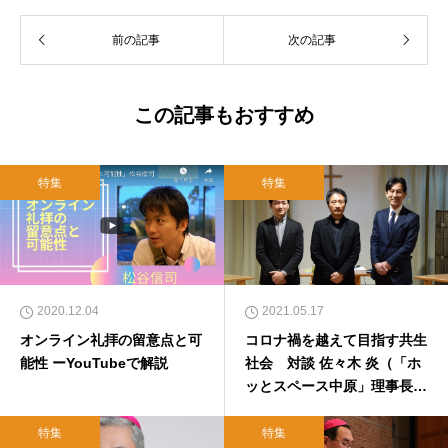
前の記事
次の記事
この記事もおすすめ
特集
特集
2020.12.04
2021.05.17
オンライン礼拝の留意点と可
コロナ禍を越えて目指す共生
能性 ーYouTubeで解説
社会 対談 佐々木 炎（「ホ
ッとスペース中原」理事長）
×晴佐久昌英（カトリック上
野・浅草教会主任司祭）
特集
特集