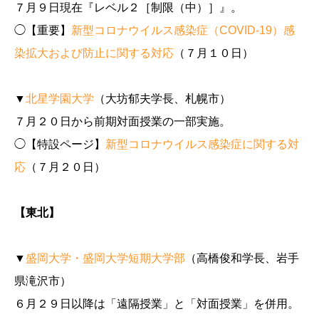
７月９日現在『レベル２［制限（中）］』。
◯【重要】
新型コロナウイルス感染症（COVID-19）感
染拡大および防止に関する対応
（７月１０日）
▼
北星学園大学
（大坊郁夫学長、札幌市）
７月２０日から前期対面授業の一部実施。
◯【特設ページ】
新型コロナウイルス感染症に関する対
応
（７月２０日）
【東北】
▼
盛岡大学・盛岡大学短期大学部
（高橋俊和学長、岩手
県滝沢市）
６月２９日以降は「遠隔授業」と「対面授業」を併用。