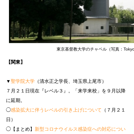
東京基督教大学のチャペル（写真：TokyoChrist
【関東】
▼
聖学院大学
（清水正之学長、埼玉県上尾市）
７月２１日現在『レベル３』。「来学来校」を９月以降
に延期。
◯
感染拡大に伴うレベルの引き上げについて
（７月２１
日）
◯【まとめ】
新型コロナウイルス感染症への対応につい