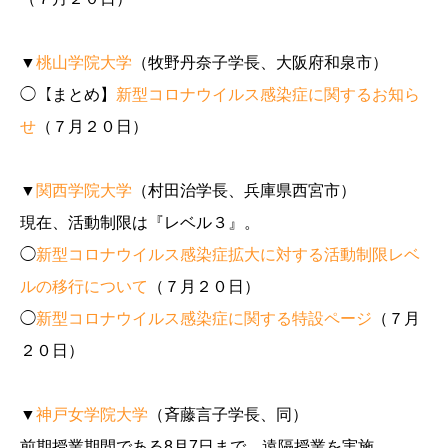
▼
桃山学院大学
（牧野丹奈子学長、大阪府和泉市）
◯【まとめ】
新型コロナウイルス感染症に関するお知ら
せ
（７月２０日）
▼
関西学院大学
（村田治学長、兵庫県西宮市）
現在、活動制限は『レベル３』。
◯
新型コロナウイルス感染症拡大に対する活動制限レベ
ルの移行について
（７月２０日）
◯
新型コロナウイルス感染症に関する特設ページ
（７月
２０日）
▼
神戸女学院大学
（斉藤言子学長、同）
前期授業期間である8月7日まで、遠隔授業を実施。