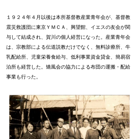
１９２４年４月以後は本所基督教産業青年会が、基督教
震災救護団に東京ＹＭＣＡ、興望館、イエスの友会が関
与して結成され、賀川の個人経営になった。産業青年会
は、宗教部による伝道説教だけでなく、無料診療所、牛
乳配給所、児童栄養食給与、低利事業資金貸金、簡易宿
泊所も経営した。矯風会の協力による布団の運搬・配給
事業も行った。