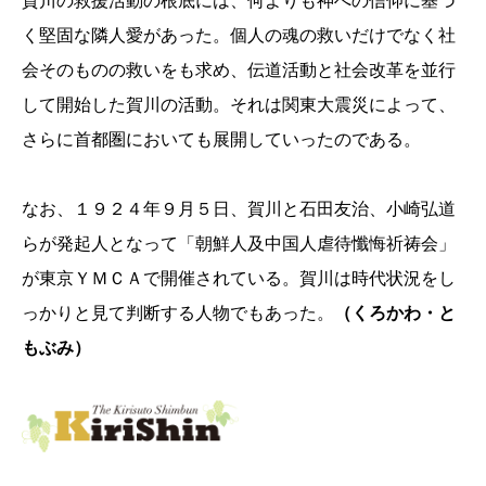
賀川の救援活動の根底には、何よりも神への信仰に基づ
く堅固な隣人愛があった。個人の魂の救いだけでなく社
会そのものの救いをも求め、伝道活動と社会改革を並行
して開始した賀川の活動。それは関東大震災によって、
さらに首都圏においても展開していったのである。
なお、１９２４年９月５日、賀川と石田友治、小崎弘道
らが発起人となって「朝鮮人及中国人虐待懺悔祈祷会」
が東京ＹＭＣＡで開催されている。賀川は時代状況をし
っかりと見て判断する人物でもあった。
（くろかわ・と
もぶみ）