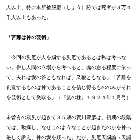
人以上、特に本所被服廠（しょう）跡では死者が３万４
千人以上もあった。
「苦難は神の芸術」
「今回の災厄が人を罰する災厄であるとは私は考へな
い。併し人間の立場から考へると、魂の怠る程度に依っ
て、夫れは愛の笞ともなれば、又鞭ともなる」「苦難を
創造するものは神であることを信じ得るもののみがそれ
を芸術として受取る」（『雲の柱』１９２４年１月号）
未曽有の震災が起きて３５歳の賀川豊彦は、初期の段階
では、動揺し、なぜこのようなことが起きたのかを神へ
厳しく訴え、神の愛を疑った。だが、災厄天罰論（天譴