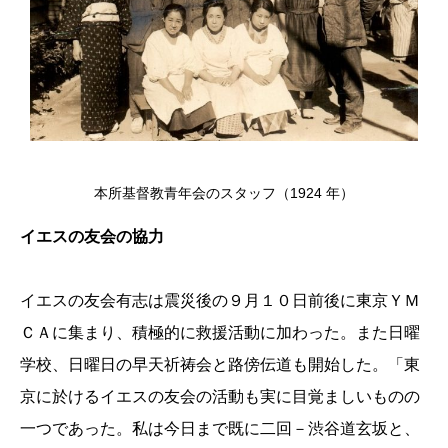
本所基督教青年会のスタッフ（1924 年）
イエスの友会の協力
イエスの友会有志は震災後の９月１０日前後に東京ＹＭ
ＣＡに集まり、積極的に救援活動に加わった。また日曜
学校、日曜日の早天祈祷会と路傍伝道も開始した。「東
京に於けるイエスの友会の活動も実に目覚ましいものの
一つであった。私は今日まで既に二回－渋谷道玄坂と、