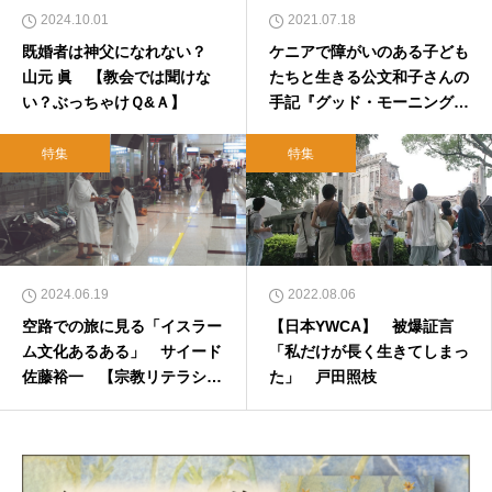
2024.10.01
2021.07.18
既婚者は神父になれない？
ケニアで障がいのある子ども
山元 眞 【教会では聞けな
たちと生きる公文和子さんの
い？ぶっちゃけＱ&Ａ】
手記『グッド・モーニング・
トゥー・ユー！』
特集
特集
2024.06.19
2022.08.06
空路での旅に見る「イスラー
【日本YWCA】 被爆証言
ム文化あるある」 サイード
「私だけが長く生きてしまっ
佐藤裕一 【宗教リテラシー
た」 戸田照枝
向上委員会】