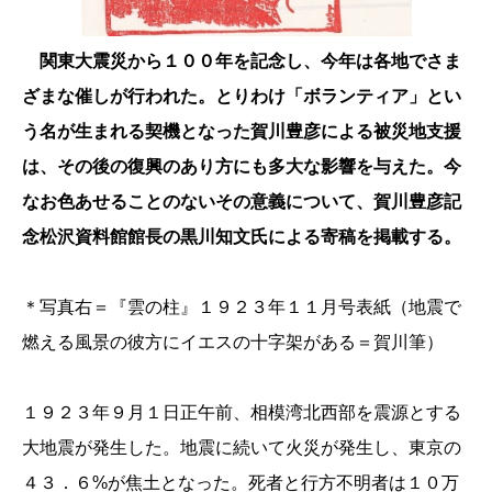
関東大震災から１００年を記念し、今年は各地でさま
ざまな催しが行われた。とりわけ「ボランティア」とい
う名が生まれる契機となった賀川豊彦による被災地支援
は、その後の復興のあり方にも多大な影響を与えた。今
なお色あせることのないその意義について、賀川豊彦記
念松沢資料館館長の黒川知文氏による寄稿を掲載する。
＊写真右＝『雲の柱』１９２３年１１月号表紙（地震で
燃える風景の彼方にイエスの十字架がある＝賀川筆）
１９２３年９月１日正午前、相模湾北西部を震源とする
大地震が発生した。地震に続いて火災が発生し、東京の
４３．６%が焦土となった。死者と行方不明者は１０万