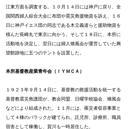
江東方面を調査する。１０月１４日には神戸に戻り、全
国関西婦人綜合大会に布団や震災救援物資を訴え、１６
日に神戸イエス団の同志である木立義道らと援助物資を
積んだ長崎丸で東京に向かう。そして１８日に、本所に
活動地を決定し、翌日には婦人矯風会が運営していた興
望館跡地に五つのテントを設置した。
本所基督教産業青年会（ＩＹＭＣＡ）
１９２３年９月１４日に、基督教の救援活動を統一する
基督教震災救護団が、教会同盟、日曜学校協会、矯風会
などにより結成された。１１月には、罹災者収容事業と
して４棟のバラックが建てられ、託児所、診療所、職員
宿舎として稼働し、賀川も一時居住した。