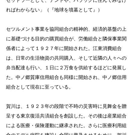
セットラーとして、テントや、バラックに住んでみなけ
ればわからない」（『地球を墳墓として』）
セツルメント事業を協同組合の精神的、経済的基盤の上
に基礎づける目的の購買組合が、労働組合と隣保事業関
係者によって１９２７年に開始された。江東消費組合
は、日常の生活物資の共同購入、そして近隣の人々への
弁当配達も行い、１日に２万食を供給するほどに発展し
た。中ノ郷質庫信用組合も同様に開始され、中ノ郷信用
組合として現在に至っている。
賀川は、１９２３年の段階で不時の災害時に見舞金を贈
呈する東京復活共済組合を創設した。その後は産業組合
による医療・保険運動に継承された。さらに医療利用組