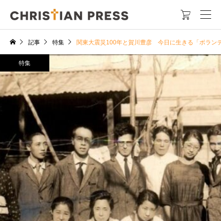

記事
特集
関東大震災100年と賀川豊彦 今日に生きる「ボラン
特集