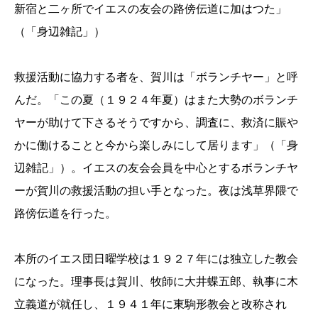
新宿と二ヶ所でイエスの友会の路傍伝道に加はつた」
（「身辺雑記」）
救援活動に協力する者を、賀川は「ボランチヤー」と呼
んだ。「この夏（１９２４年夏）はまた大勢のボランチ
ヤーが助けて下さるそうですから、調査に、救済に賑や
かに働けることと今から楽しみにして居ります」（「身
辺雑記」）。イエスの友会会員を中心とするボランチヤ
ーが賀川の救援活動の担い手となった。夜は浅草界隈で
路傍伝道を行った。
本所のイエス団日曜学校は１９２７年には独立した教会
になった。理事長は賀川、牧師に大井蝶五郎、執事に木
立義道が就任し、１９４１年に東駒形教会と改称され