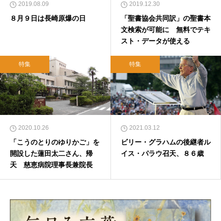
2019.08.09
2019.12.30
８月９日は長崎原爆の日
「聖書協会共同訳」の聖書本
文検索が可能に 無料でテキ
スト・データが使える
特集
特集
2020.10.26
2021.03.12
「こうのとりのゆりかご」を
ビリー・グラハムの後継者ル
開設した蓮田太二さん、帰
イス・パラウ召天、８６歳
天 慈恵病院理事長兼院長