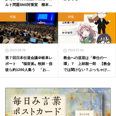
ルト問題SNS対策室 柳本伸
良さん
特集
特集
2023.09.28
2024.07.01
第７回日本伝道会議＠岐阜レ
教会への送迎は「奉仕の一
ポート 〝福音派〟牧師・信
環」？ 上林順一郎 【教会
徒ら約1200人集う 「おわ
では聞けない？ぶっちゃけQ
り」から「はじめる」覚悟
&A】