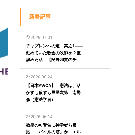
新着記事
2026.07.31
チャプレンへの道 其之1――
勤めていた教会の牧師を２度
辞めた話 【関野和寛のチャ
プレン奮闘記】第32回
2026.06.24
【日本YWCA】 憲法は、活
かすも殺すも国民次第 南野
森（憲法学者）
2026.06.14
教皇のAI警告に神学者ら反
応 「バベルの塔」か「エル