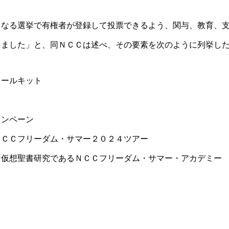
となる選挙で有権
者が登録して投票できるよう、関与、教育、
きました」と、同ＮＣＣは述べ、
その要素を次のように列挙し
ツールキット
ャンペーン
ＮＣＣフリーダム
・サマー２０２４ツアー
な仮想聖書研究で
あるＮＣＣフリーダム・サマー・アカデミー