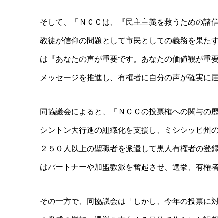
そして、「ＮＣＣは、『民主主義を救うための諸
教徒が信仰の問題として市民として
の義務を果た
は『あなたの声が重要です。
あなたの価値観が重
メッセージを推進し、有権者に自分
の声が確実に
同協議会によると、「ＮＣＣの投票権への関与の
シントン大行進の
組織化を支援し、ミシシッピ州
２５０人以上の聖職者を派遣して黒人有権者の登
はパートナーや加盟教派
を奮起させ、選挙、有権
その一方で、同協議会は「しかし、今年の投票に