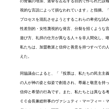
の脅威の増加、選
挙を左右する目的で作られた誤
視的な言説によって損なわれていま
す」と指摘。
プロセスを混乱させようとするこれらの卑劣な試
性差別的・女性蔑視的な発言、分裂を招くような
遊び方、
礼拝の仕方が異なる人々を非人間化し、
私たちは、
加盟教派と信仰と善意を持つすべての
えた。
同協議会によると、「『投票は、私たちの民主主
の人が神の姿と似姿で創造され、尊厳と敬意を持
信仰と希望の行為です。また、私たちとは異なる
ＣＣ会長兼総幹事のヴァシュティ・マーフィー・