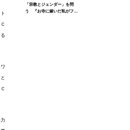
「宗教とジェンダー」を問
う 『お寺に嫁いだ私がフェ
スト
ミニズムに出会って考えたこ
ＣＣ
と』刊行記念イベント
ける
にワ
アと
ＣＣ
暴力