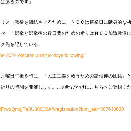
地はあるのです」
キリスト教徒を団
結させるために、ＮＣＣは選挙日に献身的な
述べ、「
選挙と選挙後の数日間のための祈りはＮＣＣ加盟教派
ンク先を記している。
the-
2024-election-and-the-days-fol
lowing/
日月曜日午後８時
に、『民主主義を救うための諸信仰の団結』
う祈りの時間を開催します。この呼
びかけにこちらへご登録く
UjFrwqQmqjPa8U
38CJ2A#/registration?blm_aid=
307643630