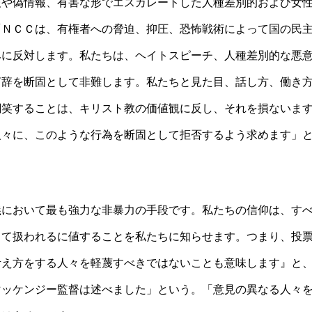
報や偽情報、有害な形でエスカレー
トした人種差別的および女
「ＮＣＣは、有権者への脅迫、抑圧、恐怖戦術によっ
て国の民
みに
反対します。私たちは、ヘイトスピーチ、人種差別的な悪
言辞を断固として
非難します。私たちと見た目、話し方、働き
嘲笑することは、
キリスト教の価値観に反し、それを損ないま
人々に、このような行為を断
固として拒否するよう求めます」
義において最も強
力な非暴力の手段です。私たちの信仰は、
す
って扱われ
るに値することを私たちに知らせます。つまり、
投
考え方をす
る人々を軽蔑すべきではないことも意味します』と
マッケンジー監督は述べました」という。「意見の異なる人々