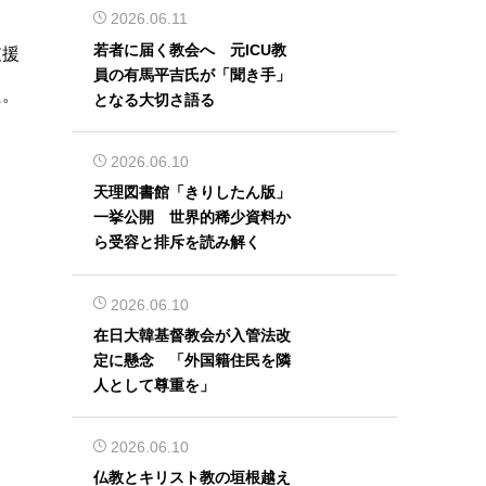
2026.06.11
若者に届く教会へ 元ICU教
支援
員の有馬平吉氏が「聞き手」
た。
となる大切さ語る
2026.06.10
天理図書館「きりしたん版」
一挙公開 世界的稀少資料か
ら受容と排斥を読み解く
2026.06.10
在日大韓基督教会が入管法改
定に懸念 「外国籍住民を隣
人として尊重を」
2026.06.10
仏教とキリスト教の垣根越え