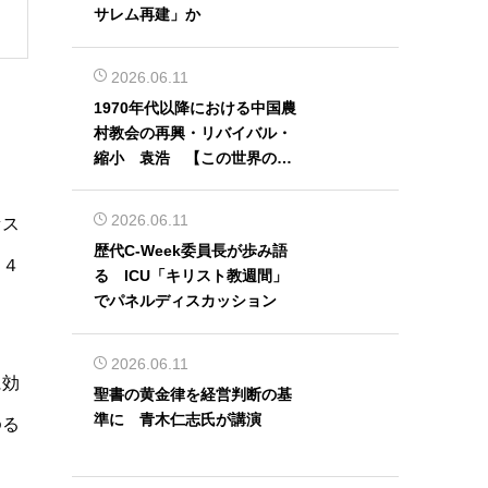
サレム再建」か
2026.06.11
1970年代以降における中国農
村教会の再興・リバイバル・
縮小 袁浩 【この世界の片
隅から】
2026.06.11
セス
歴代C-Week委員長が歩み語
月４
る ICU「キリスト教週間」
でパネルディスカッション
2026.06.11
に効
聖書の黄金律を経営判断の基
準に 青木仁志氏が講演
ゆる