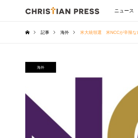
ニュース
記事
海外
米大統領選 米NCCが辛辣
海外