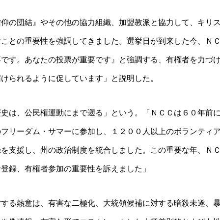
信仰の団結』やその他の協力組織、
加盟教派と協力して、キリ
すことの重要性を強調してきました。
選挙日が到来した今、Ｎ
要です。あなたの投票が重要です』
と強調する、有権者を力づ
届けられるように促しています」と説明した。
歴史は、公民権運
動にまで遡る」という。「ＮＣＣは６０年前
のフリーダム・サマーに参加し、
１２００人以上のボランティ
録を支援し、州の政治制
度を統合しました。この重要な年、Ｎ
者登録、有権者参加の重要性を訴えました
」
対する熱意は、有
害な二極化、大統領候補に対する暗殺未遂、