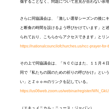
傷することなく、問題について意見が合わない余
さらに同協議会は、「激しい選挙シーズンの後に
と断食の時間を設
けるよう呼びかけています」と
られており、こちらからアクセスできます」と
リ
https://nationalcouncilofchurc
hes.us/ncc-prayer-for-
その上で同協議会は、「ＮＣＣはまた、１１月４
同で『私たちの国
のための祈りの呼びかけ』とい
い」とＺｏｏｍのリンクを記してい
る。
https://us06web.zoom.us/webina
r/register/WN_Gk
（エキュメニカル・ニュース・ジャパン）