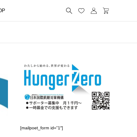




OP
[mailpoet_form id=”1″]