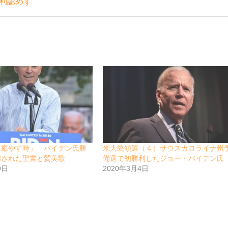
利認めず
は癒やす時」 バイデン氏勝
米大統領選（４）サウスカロライナ州
用された聖書と賛美歌
備選で初勝利したジョー・バイデン氏
9日
2020年3月4日