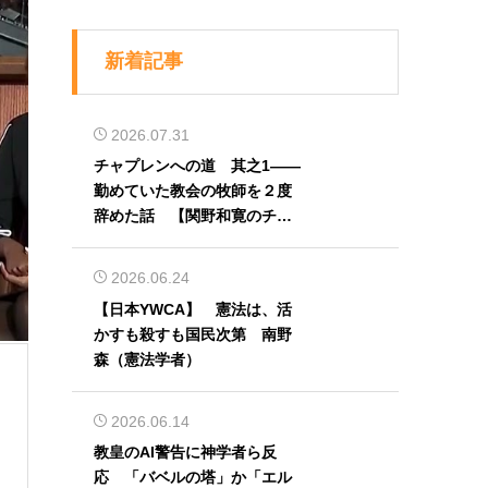
新着記事
2026.07.31
チャプレンへの道 其之1――
勤めていた教会の牧師を２度
辞めた話 【関野和寛のチャ
プレン奮闘記】第32回
2026.06.24
【日本YWCA】 憲法は、活
かすも殺すも国民次第 南野
森（憲法学者）
2026.06.14
教皇のAI警告に神学者ら反
応 「バベルの塔」か「エル