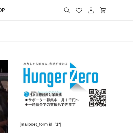




OP
[mailpoet_form id=”1″]