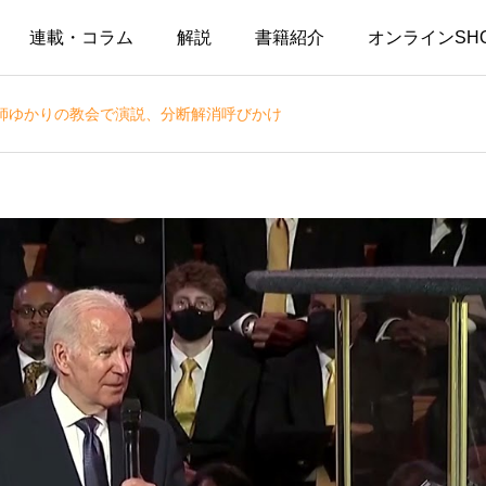
連載・コラム
解説
書籍紹介
オンラインSH
師ゆかりの教会で演説、分断解消呼びかけ