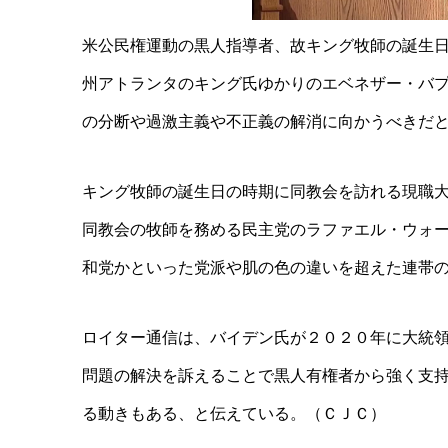
米公民権運動の黒人指導者、故キング牧師の誕生
州アト
ランタのキング氏ゆかりのエベネザー・バ
の分断や過激主義や不正
義の解消に向かうべきだ
キング牧師の誕生日の時期に同教会を訪れる現職
同教会の牧師を務める民主党のラファエル・ウォ
和党かといった党
派や肌の色の違いを超えた連帯
ロイター通信は、バイデン氏が２０２０年に大統
問題の解決を訴え
ることで黒人有権者から強く支
る動きもある、と伝えている。（ＣＪＣ）