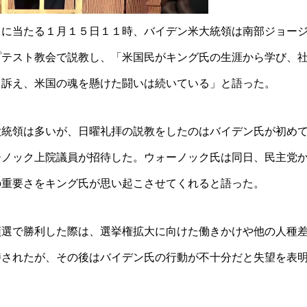
日に当
たる１月１５日１１時、バイデン米大統領は南部ジョー
プテスト教会で説教し、
「米国民がキング氏の生涯から学び、
と訴え、米国の魂を懸けた闘いは続いてい
る」と語った。
大統領は多いが、
日曜礼拝の説教をしたのはバイデン氏が初め
ーノック上院議員
が招待した。ウォーノック氏は同日、民主党
の重要さをキング氏が思い起こさせ
てくれると語った。
領選で勝利した際
は、選挙権拡大に向けた働きかけや他の人種
持されたが、その後はバイデン氏の
行動が不十分だと失望を表