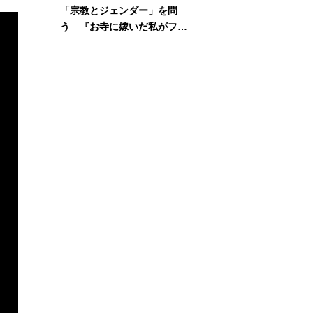
「宗教とジェンダー」を問
う 『お寺に嫁いだ私がフェ
ミニズムに出会って考えたこ
と』刊行記念イベント