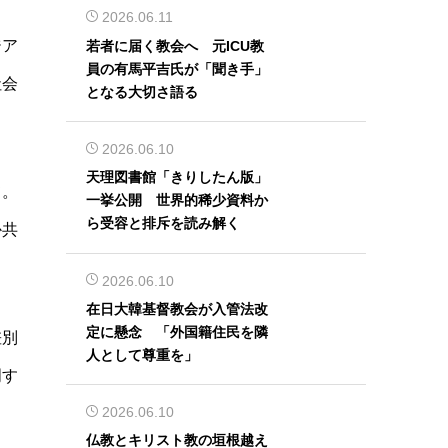
2026.06.11
ジア
若者に届く教会へ 元ICU教
員の有馬平吉氏が「聞き手」
社会
となる大切さ語る
2026.06.10
天理図書館「きりしたん版」
て。
一挙公開 世界的稀少資料か
ら受容と排斥を読み解く
か共
2026.06.10
在日大韓基督教会が入管法改
定に懸念 「外国籍住民を隣
差別
人として尊重を」
明す
2026.06.10
仏教とキリスト教の垣根越え