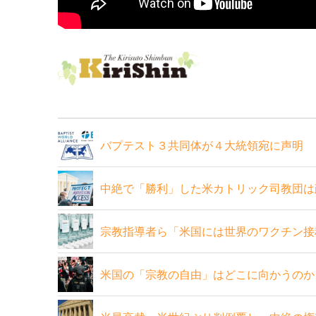
バプテスト３共同体が４大統領宛に声明 
中絶で「勝利」した米カトリック司教団は
宗教指導者ら「米国には世界のワクチン接
米国の「宗教の自由」はどこに向かうのか