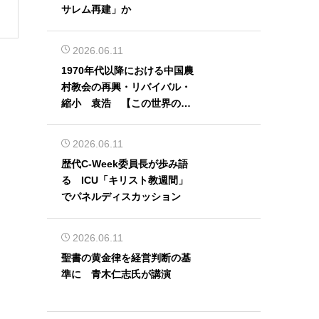
サレム再建」か
2026.06.11
1970年代以降における中国農
村教会の再興・リバイバル・
縮小 袁浩 【この世界の片
隅から】
2026.06.11
歴代C-Week委員長が歩み語
る ICU「キリスト教週間」
でパネルディスカッション
2026.06.11
聖書の黄金律を経営判断の基
準に 青木仁志氏が講演