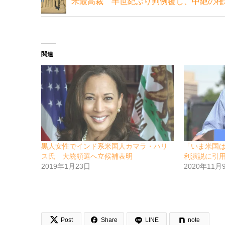
米最高裁 半世紀ぶり判例覆し、中絶の権
関連
黒人女性でインド系米国人カマラ・ハリ
「いま米国
ス氏 大統領選へ立候補表明
利演説に引
2019年1月23日
2020年11月


Post
Share
LINE
note