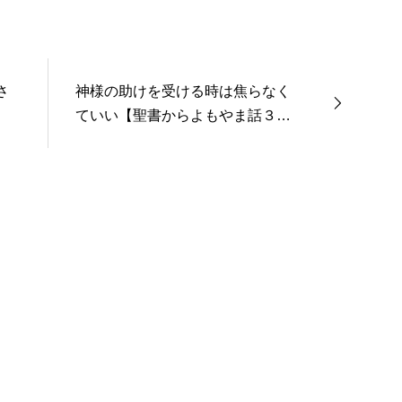
さ
神様の助けを受ける時は焦らなく
ていい【聖書からよもやま話３１
２】