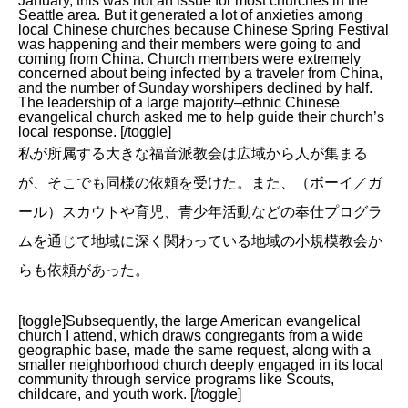
January, this was not an issue for most churches in the
Seattle area. But it generated a lot of anxieties among
local Chinese churches because Chinese Spring Festival
was happening and their members were going to and
coming from China. Church members were extremely
concerned about being infected by a traveler from China,
and the number of Sunday worshipers declined by half.
The leadership of a large majority–ethnic Chinese
evangelical church asked me to help guide their church’s
local response. [/toggle]
私が所属する大きな福音派教会は広域から人が集まる
が、そこでも同様の依頼を受けた。また、（ボーイ／ガ
ール）スカウトや育児、青少年活動などの奉仕プログラ
ムを通じて地域に深く関わっている地域の小規模教会か
らも依頼があった。
[toggle]Subsequently, the large American evangelical
church I attend, which draws congregants from a wide
geographic base, made the same request, along with a
smaller neighborhood church deeply engaged in its local
community through service programs like Scouts,
childcare, and youth work. [/toggle]