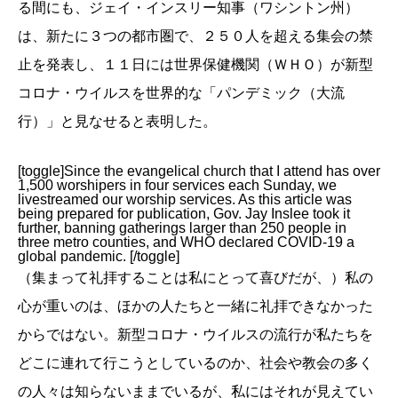
る間にも、ジェイ・インスリー知事（ワシントン州）
は、新たに３つの都市圏で、２５０人を超える集会の禁
止を発表し、１１日には世界保健機関（ＷＨＯ）が新型
コロナ・ウイルスを世界的な「パンデミック（大流
行）」と見なせると表明した。
[toggle]Since the evangelical church that I attend has over
1,500 worshipers in four services each Sunday, we
livestreamed our worship services. As this article was
being prepared for publication, Gov. Jay Inslee took it
further, banning gatherings larger than 250 people in
three metro counties, and WHO declared COVID-19 a
global pandemic. [/toggle]
（集まって礼拝することは私にとって喜びだが、）私の
心が重いのは、ほかの人たちと一緒に礼拝できなかった
からではない。新型コロナ・ウイルスの流行が私たちを
どこに連れて行こうとしているのか、社会や教会の多く
の人々は知らないままでいるが、私にはそれが見えてい