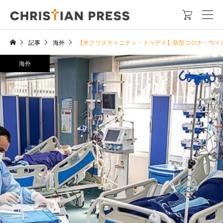

記事
海外
【米クリスチャニティ・トゥデイ】新型コロナ・ウイ
海外