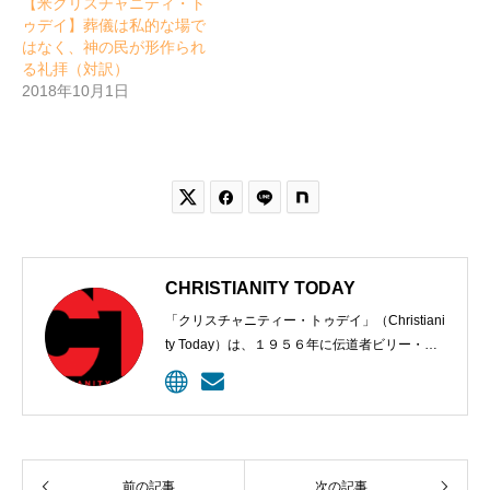
【米クリスチャニティ・ト
ゥデイ】葬儀は私的な場で
はなく、神の民が形作られ
る礼拝（対訳）
2018年10月1日


CHRISTIANITY TODAY
「クリスチャニティー・トゥデイ」（Christiani
ty Today）は、１９５６年に伝道者ビリー・グ
ラハムと編集長カール・ヘンリーにより創刊さ
れた、クリスチャンのための定期刊行物。９６
年、ウェブサイトが開設されて記事掲載が始め
られた。雑誌は今、５００万以上のクリスチャ
ン指導者に毎月届けられ、オンラインの購読者
前の記事
次の記事
は１０００万に上る。