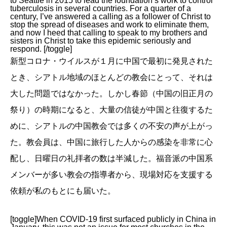
to Seattle in 2015 to lead the foundation’s work to control
tuberculosis in several countries. For a quarter of a
century, I’ve answered a calling as a follower of Christ to
stop the spread of diseases and work to eliminate them,
and now I heed that calling to speak to my brothers and
sisters in Christ to take this epidemic seriously and
respond. [/toggle]
新型コロナ・ウイルスが１月に中国で最初に発見された
とき、シアトル地域のほとんどの教会にとって、それは
大した問題ではなかった。しかし春節（中国の旧正月の
祭り）の時期になると、大量の信徒が中国と往復するた
めに、シアトルの中国教会では多くの不安の声が上がっ
た。教会員は、中国に旅行した人からの感染を非常に心
配し、日曜日の礼拝者の数は半減した。福音派の中国系
メンバーが多い教会の指導者から、現場対応を支援する
依頼が私のもとにも届いた。
[toggle]When COVID-19 first surfaced publicly in China in