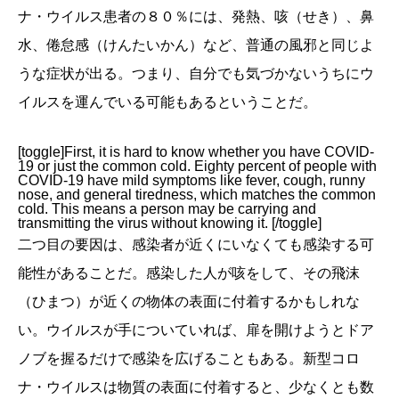
ナ・ウイルス患者の８０％には、発熱、咳（せき）、鼻
水、倦怠感（けんたいかん）など、普通の風邪と同じよ
うな症状が出る。つまり、自分でも気づかないうちにウ
イルスを運んでいる可能もあるということだ。
[toggle]First, it is hard to know whether you have COVID-
19 or just the common cold. Eighty percent of people with
COVID-19 have mild symptoms like fever, cough, runny
nose, and general tiredness, which matches the common
cold. This means a person may be carrying and
transmitting the virus without knowing it. [/toggle]
二つ目の要因は、感染者が近くにいなくても感染する可
能性があることだ。感染した人が咳をして、その飛沫
（ひまつ）が近くの物体の表面に付着するかもしれな
い。ウイルスが手についていれば、扉を開けようとドア
ノブを握るだけで感染を広げることもある。新型コロ
ナ・ウイルスは物質の表面に付着すると、少なくとも数