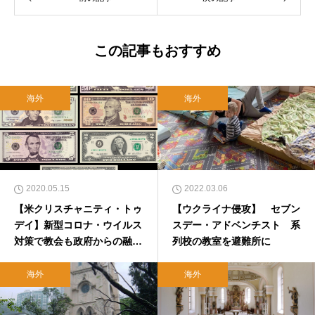
この記事もおすすめ
海外
海外
2020.05.15
2022.03.06
【米クリスチャニティ・トゥ
【ウクライナ侵攻】 セブン
デイ】新型コロナ・ウイルス
スデー・アドベンチスト 系
対策で教会も政府からの融資
列校の教室を避難所に
を受けられる（対訳）
海外
海外