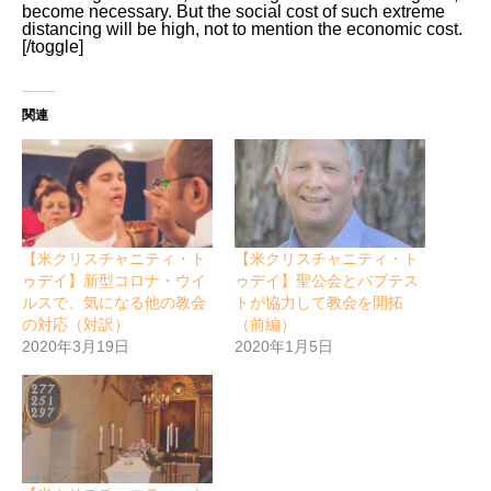
become necessary. But the social cost of such extreme
distancing will be high, not to mention the economic cost.
[/toggle]
関連
【米クリスチャニティ・ト
【米クリスチャニティ・ト
ゥデイ】新型コロナ・ウイ
ゥデイ】聖公会とバプテス
ルスで、気になる他の教会
トが協力して教会を開拓
の対応（対訳）
（前編）
2020年3月19日
2020年1月5日