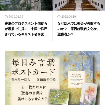
2019.01.05
2022.06.19
香港のプロテスタント信徒ら
なぜ欧米では教会が失敗する
が黒服で礼拝に 中国で抑圧
のか？ 原因は現代文化か、
されているキリスト者を覚え
聖職者か？
て