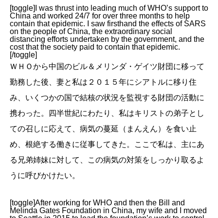
[toggle]I was thrust into leading much of WHO’s support to
China and worked 24/7 for over three months to help
contain that epidemic. I saw firsthand the effects of SARS
on the people of China, the extraordinary social
distancing efforts undertaken by the government, and the
cost that the society paid to contain that epidemic.
[/toggle]
ＷＨＯから中国のビル＆メリンダ・ゲイツ財団に移って
勤務した後、妻と私は２０１５年にシアトルに移り住
み、いくつかの国で結核の状況を監視する財団の活動に
携わった。四半世紀にわたり、私はキリストの弟子とし
ての召しに応えて、病気の蔓延（まんえん）を食い止
め、根絶する働きに従事してきた。ここで私は、主にあ
る兄弟姉妹に対して、この病気の対策をしっかり取るよ
うに呼びかけたい。
[toggle]After working for WHO and then the Bill and
Melinda Gates Foundation in China, my wife and I moved