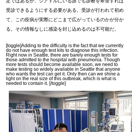
定ではあるが、シアトルにいる誰でも診断を希望すれば
受診できるようにする必要がある。受診が行われて初め
て、この疫病が実際にどこまで広がっているのかが分か
る。その情報なしに感染を封じ込めるのは不可能だ。
[toggle]Adding to the difficulty is the fact that we currently
do not have enough test kits to diagnose this infection.
Right now in Seattle, there are barely enough tests for
those admitted to the hospital with pneumonia. Though
more tests should become available soon, we need to
make testing so widely available in Seattle that anyone
who wants the test can get it. Only then can we shine a
light on the real size of this outbreak, which is what is
needed to contain it. [/toggle]