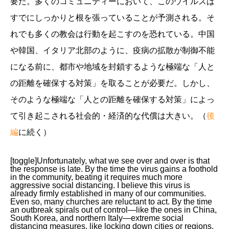
要だ。多くのコミュニティーにおいて、このウイルスは
すでにしっかりと根を張っていることが予測される。そ
れでも多くの教会は行動を起こすのを恐れている。中国
や韓国、イタリア北部のように、疫病の拡散が制御不能
になる前に、都市や地域を封鎖するような極端な「人と
の距離を確保する対策」を取ることが必要だ。しかし、
そのような極端な「人との距離を確保する対策」によっ
て引き起こされる社会的・経済的な代償は大きい。（
後
編
に続く）
[toggle]Unfortunately, what we see over and over is that
the response is late. By the time the virus gains a foothold
in the community, beating it requires much more
aggressive social distancing. I believe this virus is
already firmly established in many of our communities.
Even so, many churches are reluctant to act. By the time
an outbreak spirals out of control—like the ones in China,
South Korea, and northern Italy—extreme social
distancing measures, like locking down cities or regions,