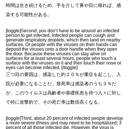
時間は生き続けるため、手を介して鼻や目に移れば、感
染する可能性がある。
[toggle]Second, you don’t have to be around an infected
person to get infected. Infected people can cough and
generate respiratory droplets, which then land on nearby
surfaces. Or people with the viruses on their hands can
deposit the viruses onto a door handle when they open
the door. Because these viruses can stay alive on
surfaces for at least several hours, people who touch a
surface with the viruses on it and then touch their nose or
eyes can become infected. [/toggle]
三つ目の要因は、感染した約２０％が重症を起こし、入
院が必要になることだ。致死率は感染者のうち３％だ
が、このウイルスは高齢者や基礎疾患を持つ人々に対し
て特に攻撃的で、その死亡率は数倍高くなる。
[toggle]Third, about 20 percent of infected people develop
a more severe illness and may need to be hospitalized; 3
percent of all those infected die. However, the virus is