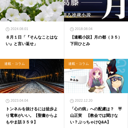
ONとの共著、講談社）などがある。新著<a hr
ef="https://amzn.to/376F9aC">『ふっと心がラ
クになる 眠れぬ夜の聖書のことば』（大和書
房）</a>２０２２年３月１５日発売。
2024.08.01
2018.08.04
８月１日「『そんなことはな
【連載小説】月の都（３５）
い』と言い返せ」
下田ひとみ
連載・コラム
連載・コラム
2023.04.04
2022.12.20
トンネルを抜けるには徒歩よ
「心の病」への配慮は？ 平
り電車がいい。【聖書からよ
山正実 【教会では聞けな
もやま話３５９】
い？ぶっちゃけQ&A】