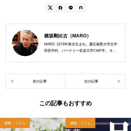


横坂剛比古（MARO）
MARO 1979年東京生まれ。慶応義塾大学文学
部哲学科、バークリー音楽大学CWP卒。 キリ
スト教会をはじめ、お寺や神社のサポートも行
う宗教法人専門の行政書士。2020年7月よりク
リスチャンプレスのディレクターに。 10万人
以上のフォロワーがいるツイッターアカウント
前の記事
次の記事
「上馬キリスト教会（@kamiumach）」の運営
を行う「まじめ担当」。 著書に『聖書を読んだ
ら哲学がわかった 〜キリスト教で解きあかす
西洋哲学超入門〜』（日本実業出版）、『人生
この記事もおすすめ
に悩んだから聖書に相談してみた』（KADOKA
WA）、『キリスト教って、何なんだ？』（ダ
イヤモンド社）、『世界一ゆるい聖書入門』、
連載・コラム
連載・コラム
『世界一ゆるい聖書教室』（「ふざけ担当」LE