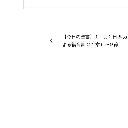
馬キリスト教会（@kami
学がわかった 〜キリス
んだから聖書に相談してみ
ンド社）、『世界一ゆるい
共著、講談社）などがある。新著<
【今日の聖書】１１月２日 ルカ
る 眠れぬ夜の聖書のこと
よる福音書 ２１章５〜９節