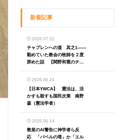
新着記事
2026.07.31
チャプレンへの道 其之1――
勤めていた教会の牧師を２度
辞めた話 【関野和寛のチャ
プレン奮闘記】第32回
2026.06.24
【日本YWCA】 憲法は、活
かすも殺すも国民次第 南野
森（憲法学者）
2026.06.14
教皇のAI警告に神学者ら反
応 「バベルの塔」か「エル