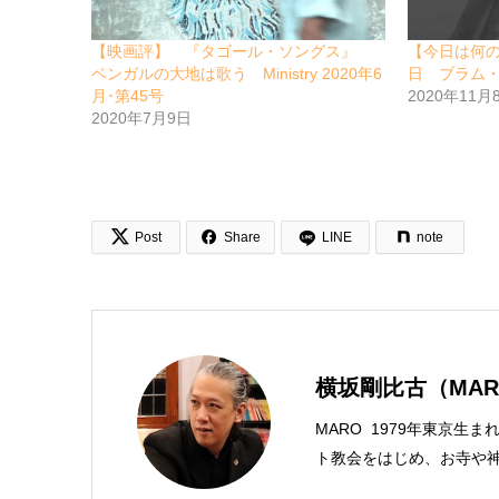
【映画評】 『タゴール・ソングス』
【今日は何
ベンガルの大地は歌う Ministry 2020年6
日 ブラム
月･第45号
2020年11月
2020年7月9日


Post
Share
LINE
note
横坂剛比古（MAR
MARO 1979年東京生
ト教会をはじめ、お寺や神
スチャンプレスのディレク