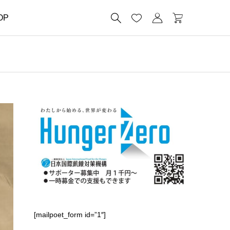




OP
[mailpoet_form id=”1″]