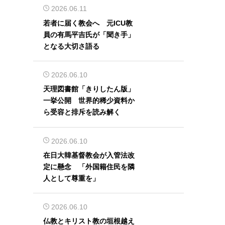
2026.06.11
若者に届く教会へ 元ICU教
員の有馬平吉氏が「聞き手」
となる大切さ語る
2026.06.10
天理図書館「きりしたん版」
一挙公開 世界的稀少資料か
ら受容と排斥を読み解く
2026.06.10
在日大韓基督教会が入管法改
定に懸念 「外国籍住民を隣
人として尊重を」
2026.06.10
仏教とキリスト教の垣根越え