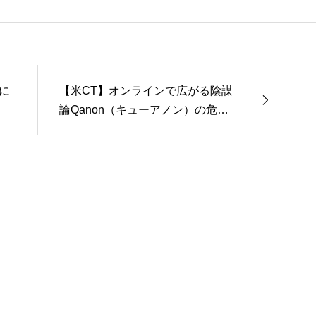
umach）」の運営を行う「まじめ担当」。 著書に『聖書を読んだら哲
ト教で解きあかす西洋哲学超入門〜』（日本実業出版）、『人生に悩
た』（KADOKAWA）、『キリスト教って、何なんだ？』（ダイヤモ
聖書入門』、『世界一ゆるい聖書教室』（「ふざけ担当」LEONとの
a href="https://amzn.to/376F9aC">『ふっと心がラクにな
に
【米CT】オンラインで広がる陰謀
ば』（大和書房）</a>２０２２年３月１５日発売。
論Qanon（キューアノン）の危険
性（２）