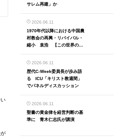
サレム再建」か
2026.06.11
1970年代以降における中国農
村教会の再興・リバイバル・
縮小 袁浩 【この世界の片
隅から】
2026.06.11
歴代C-Week委員長が歩み語
る ICU「キリスト教週間」
でパネルディスカッション
つい
2026.06.11
聖書の黄金律を経営判断の基
準に 青木仁志氏が講演
絵が