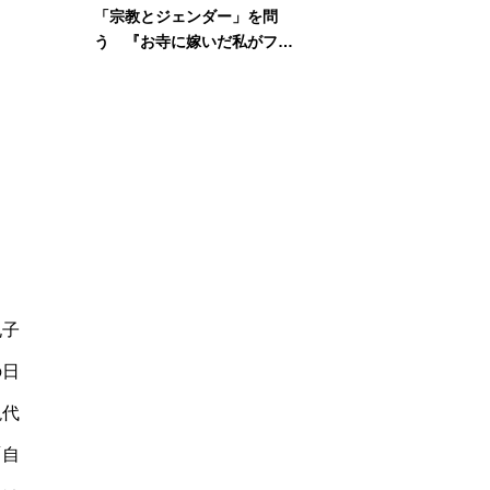
「宗教とジェンダー」を問
う 『お寺に嫁いだ私がフェ
ミニズムに出会って考えたこ
と』刊行記念イベント
孔子
の日
現代
「自