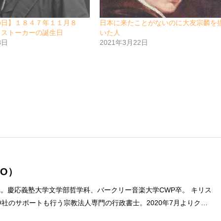
の日】１８４７年１１月８
日本に来たことがないのに大友宗麟を
・ストーカーの誕生日
いた人
8日
2021年3月22日
O）
まれ。慶応義塾大学文学部哲学科、バークリー音楽大学CWP卒。 キリス
社のサポートも行う宗教法人専門の行政書士。2020年7月よりクリ
ターに。 10万人以上のフォロワーがいるツイッターアカウント「上