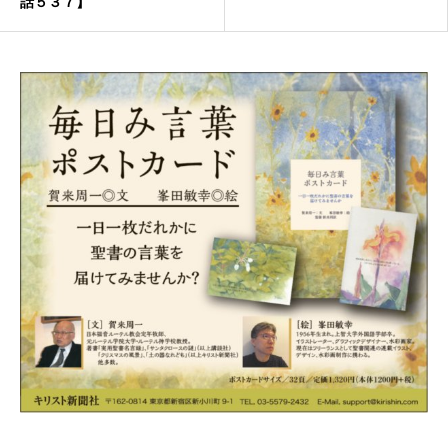
話５３７】