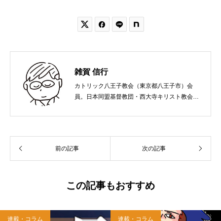


雑賀 信行
カトリック八王子教会（東京都八王子市）会
員。日本同盟基督教団・西大寺キリスト教会
（岡山市）で受洗。１９６５年、兵庫県生ま
れ。関西学院大学社会学部卒業。９０年代、い
のちのことば社で「いのちのことば」「百万人
の福音」の編集責任者を務め、新教出版社を経
前の記事
次の記事
て、雜賀編集工房として独立。
この記事もおすすめ
連載・コラム
連載・コラム