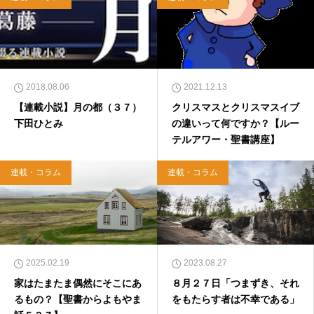
2018.08.06
2021.12.13
【連載小説】月の都（３７）
クリスマスとクリスマスイブ
下田ひとみ
の違いって何ですか？【ルー
テルアワー・聖書講座】
連載・コラム
連載・コラム
2025.02.19
2023.08.27
家はたまたま偶然にそこにあ
８月２７日「つまずき、それ
るもの？【聖書からよもやま
をもたらす者は不幸である」