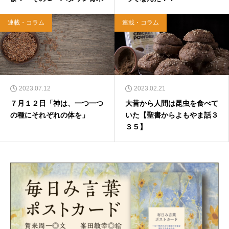
連載・コラム
連載・コラム
2023.07.12
2023.02.21
７月１２日「神は、一つ一つ
大昔から人間は昆虫を食べて
の種にそれぞれの体を」
いた【聖書からよもやま話３
３５】