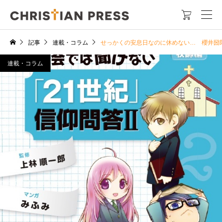

記事
連載・コラム
せっかくの安息日なのに休めない… 櫻井圀
連載・コラム