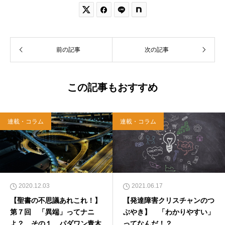


前の記事
次の記事
この記事もおすすめ
連載・コラム
連載・コラム
2020.12.03
2021.06.17
【聖書の不思議あれこれ！】
【発達障害クリスチャンのつ
第７回 「異端」ってナニ
ぶやき】 「わかりやすい」
よ？ その１ パダワン青木
ってなんだ！？