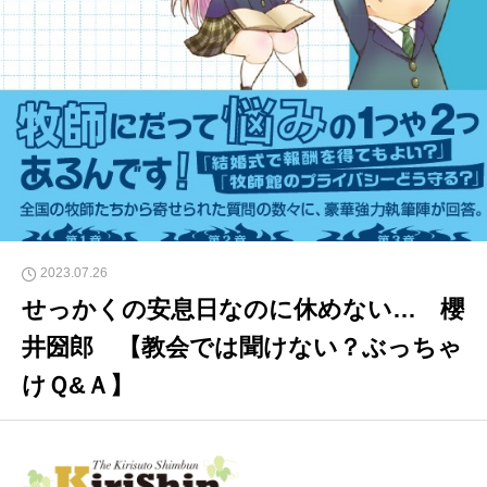
2023.07.26
せっかくの安息日なのに休めない… 櫻
井圀郎 【教会では聞けない？ぶっちゃ
けＱ&Ａ】