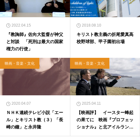
2022.04.15
2018.08.10
『教誨師』佐向大監督が神父
キリスト教主義の折尾愛真高
と対談 「死刑は最大の国家
校野球部、甲子園初出場
権力の行使」
映画・音楽・文化
映画・音楽・文化
2020.04.07
2025.04.11
ＮＨＫ連続テレビ小説「エー
【映画評】 イースター蜂起
ル」とキリスト教（３）「長
の果てに 映画『プロフェッ
崎の鐘」と永井隆
ショナル』と北アイルランド
紛争描写の最前線