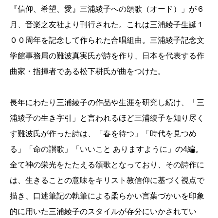
『信仰、希望、愛』三浦綾子への頌歌（オード）」が６
月、音楽之友社より刊行された。これは三浦綾子生誕１
００周年を記念して作られた合唱組曲。三浦綾子記念文
学館事務局の難波真実氏が詩を作り、日本を代表する作
曲家・指揮者である松下耕氏が曲をつけた。
長年にわたり三浦綾子の作品や生涯を研究し続け、「三
浦綾子の生き字引」と言われるほど三浦綾子を知り尽く
す難波氏が作った詩は、「春を待つ」「時代を見つめ
る」「命の讃歌」「いいこと ありますように」の4編。
全て神の栄光をたたえる頌歌となっており、その詩作に
は、生きることの意味をキリスト教信仰に基づく視点で
描き、口述筆記の執筆による柔らかい言葉づかいを印象
的に用いた三浦綾子のスタイルが存分にいかされてい