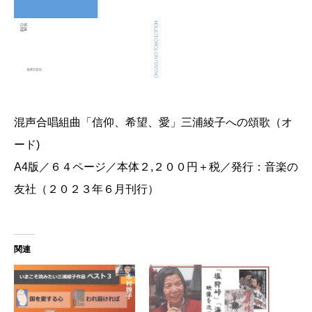
混声合唱組曲「信仰、希望、愛」三浦綾子への頌歌（オ
ード)
A4版／６４ページ／本体２,２００円＋税／発行：音楽の
友社（２０２３年６月刊行）
関連