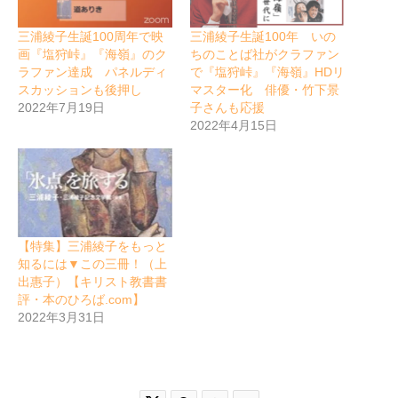
三浦綾子生誕100周年で映
三浦綾子生誕100年 いの
画『塩狩峠』『海嶺』のク
ちのことば社がクラファン
ラファン達成 パネルディ
で『塩狩峠』『海嶺』HDリ
スカッションも後押し
マスター化 俳優・竹下景
2022年7月19日
子さんも応援
2022年4月15日
【特集】三浦綾子をもっと
知るには▼この三冊！（上
出惠子）【キリスト教書書
評・本のひろば.com】
2022年3月31日