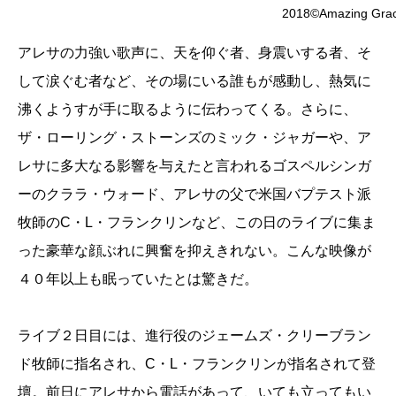
2018©️Amazing Gra
アレサの力強い歌声に、天を仰ぐ者、身震いする者、そ
して涙ぐむ者など、その場にいる誰もが感動し、熱気に
沸くようすが手に取るように伝わってくる。さらに、
ザ・ローリング・ストーンズのミック・ジャガーや、ア
レサに多大なる影響を与えたと言われるゴスペルシンガ
ーのクララ・ウォード、アレサの父で米国バプテスト派
牧師のC・L・フランクリンなど、この日のライブに集ま
った豪華な顔ぶれに興奮を抑えきれない。こんな映像が
４０年以上も眠っていたとは驚きだ。
ライブ２日目には、進行役のジェームズ・クリーブラン
ド牧師に指名され、C・L・フランクリンが指名されて登
壇。前日にアレサから電話があって、いても立ってもい