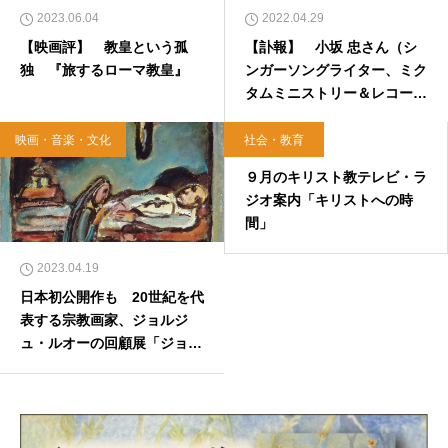
2023.06.04
2022.04.29
【映画評】 教皇という孤
【訃報】 小坂 忠さん（シ
独 『旅するローマ教皇』
ンガーソングライター、ミク
タムミニストリー＆レコード
創立者）
映画・音楽・文化
社会・教育
2018.09.07
９月のキリスト教テレビ・ラ
ジオ案内「キリストへの時
間」
2023.04.19
日本初公開作も 20世紀を代
表する宗教画家、ジョルジ
ュ・ルオーの回顧展「ジョル
ジュ・ルオー かたち、色、
ハーモニー」開催 パナソニ
ック汐留美術館にて