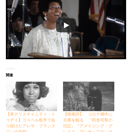
関連
【米クリスチャニティ・ト
【映画評】 コロナ禍中に
ゥデイ】ゴスペル歌手であ
古典を観る 『田舎司祭の
り続けたアレサ・フランク
日記』『アメイジング・グ
リンの信仰
レイス アレサ・フランク