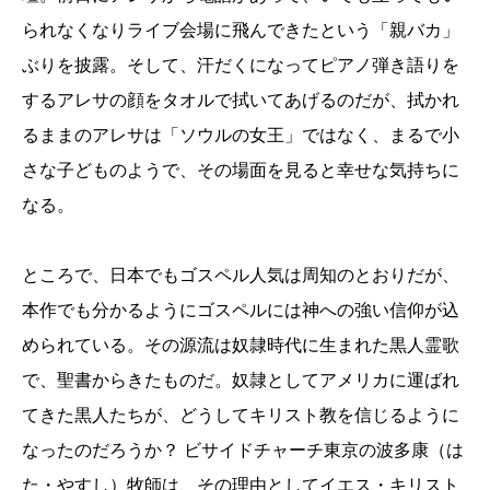
られなくなりライブ会場に飛んできたという「親バカ」
ぶりを披露。そして、汗だくになってピアノ弾き語りを
するアレサの顔をタオルで拭いてあげるのだが、拭かれ
るままのアレサは「ソウルの女王」ではなく、まるで小
さな子どものようで、その場面を見ると幸せな気持ちに
なる。
ところで、日本でもゴスペル人気は周知のとおりだが、
本作でも分かるようにゴスペルには神への強い信仰が込
められている。その源流は奴隷時代に生まれた黒人霊歌
で、聖書からきたものだ。奴隷としてアメリカに運ばれ
てきた黒人たちが、どうしてキリスト教を信じるように
なったのだろうか？ ビサイドチャーチ東京の波多康（は
た・やすし）牧師は、その理由としてイエス・キリスト