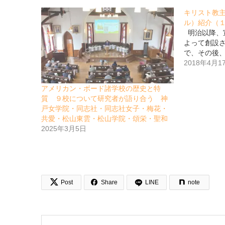
キリスト教
ル）紹介（
明治以降、
よって創設
で、その後
2018年4月1
アメリカン・ボード諸学校の歴史と特
質 ９校について研究者が語り合う 神
戸女学院・同志社・同志社女子・梅花・
共愛・松山東雲・松山学院・頌栄・聖和
2025年3月5日


Post
Share
LINE
note