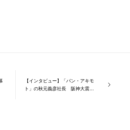
幕
【インタビュー】「パン・アキモ
ト」の秋元義彦社長 阪神大震災
をきっかけに生まれた「パンの缶
詰」（後編）