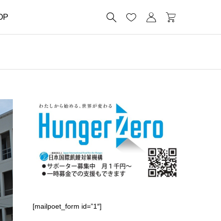




OP
[mailpoet_form id=”1″]