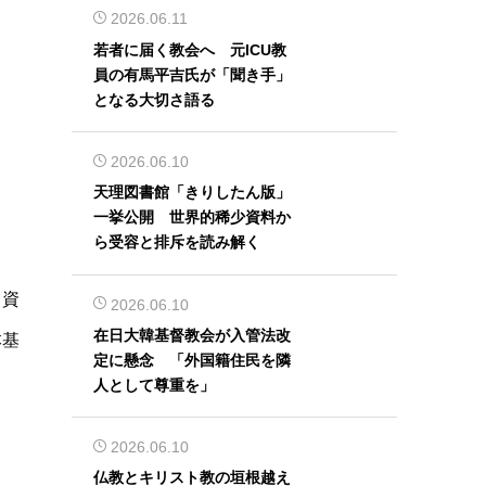
2026.06.11
若者に届く教会へ 元ICU教
員の有馬平吉氏が「聞き手」
となる大切さ語る
2026.06.10
天理図書館「きりしたん版」
一挙公開 世界的稀少資料か
ら受容と排斥を読み解く
出資
2026.06.10
在日大韓基督教会が入管法改
本基
定に懸念 「外国籍住民を隣
人として尊重を」
2026.06.10
仏教とキリスト教の垣根越え