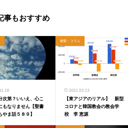
記事もおすすめ
ム
連載・コラム
11.18
2021.03.13
分次第？いいえ、心こ
【東アジアのリアル】 新型
にもなりません【聖書
コロナと韓国教会の教会学
もやま話５８９】
校 李 恵源