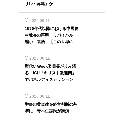
サレム再建」か
2026.06.11
1970年代以降における中国農
村教会の再興・リバイバル・
縮小 袁浩 【この世界の片
隅から】
2026.06.11
歴代C-Week委員長が歩み語
る ICU「キリスト教週間」
でパネルディスカッション
2026.06.11
聖書の黄金律を経営判断の基
準に 青木仁志氏が講演