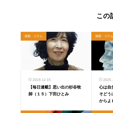
この
連載・コラム
連載・コラ
2019.12.15
2025.
【毎日連載】思い出の杉谷牧
心は自
師（１５）下田ひとみ
そどう
からよ