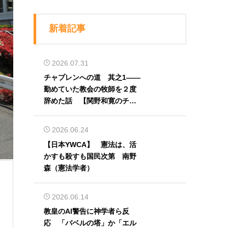
新着記事
2026.07.31
チャプレンへの道 其之1――
勤めていた教会の牧師を２度
辞めた話 【関野和寛のチャ
プレン奮闘記】第32回
2026.06.24
【日本YWCA】 憲法は、活
かすも殺すも国民次第 南野
森（憲法学者）
2026.06.14
教皇のAI警告に神学者ら反
応 「バベルの塔」か「エル