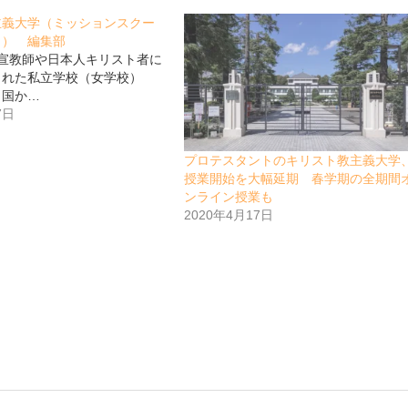
主義大学（ミッションスクー
１） 編集部
宣教師や日本人キリスト者に
された私立学校（女学校）
、国か…
7日
プロテスタントのキリスト教主義大学
授業開始を大幅延期 春学期の全期間
ンライン授業も
2020年4月17日