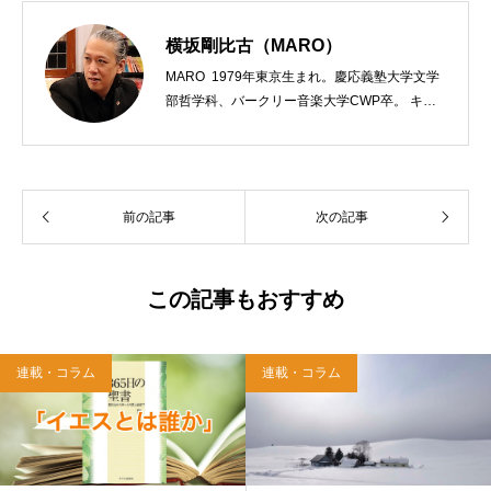
横坂剛比古（MARO）
MARO 1979年東京生まれ。慶応義塾大学文学
部哲学科、バークリー音楽大学CWP卒。 キリ
スト教会をはじめ、お寺や神社のサポートも行
う宗教法人専門の行政書士。2020年7月よりク
リスチャンプレスのディレクターに。 10万人
以上のフォロワーがいるツイッターアカウント
前の記事
次の記事
「上馬キリスト教会（@kamiumach）」の運営
を行う「まじめ担当」。 著書に『聖書を読んだ
ら哲学がわかった 〜キリスト教で解きあかす
西洋哲学超入門〜』（日本実業出版）、『人生
この記事もおすすめ
に悩んだから聖書に相談してみた』（KADOKA
WA）、『キリスト教って、何なんだ？』（ダ
イヤモンド社）、『世界一ゆるい聖書入門』、
連載・コラム
連載・コラム
『世界一ゆるい聖書教室』（「ふざけ担当」LE
ONとの共著、講談社）などがある。新著<a hr
ef="https://amzn.to/376F9aC">『ふっと心がラ
クになる 眠れぬ夜の聖書のことば』（大和書
房）</a>２０２２年３月１５日発売。