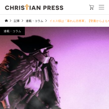

記事
連載・コラム
イエス様は「暴れん坊将軍」【聖書からよも
連載・コラム