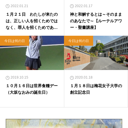
2022.01.21
2022.01.17
１月２１日 わたしが来たの
神と和解するとは～そのまま
は、正しい人を招くためでは
のあなたで～【ルーテルアワ
なく、罪人を招くためであ
ー・聖書講座】
る。 マルコ2章17節
今日は何の日
今日は何の日
2019.10.15
2020.01.18
１０月１６日は世界食糧デー
１月１８日は梅花女子大学の
（大坂なおみの誕生日）
創立記念日