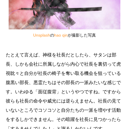
Unsplash
の
hao qin
が撮影した写真
たとえて言えば、神様を社長だとしたら、サタンは部
長、しかも会社に所属しながら内心で社長を裏切って虎
視眈々と自分が社長の椅子を奪い取る機会を狙っている
腹黒い部長、悪霊たちはその部長の一派みたいな感じで
す。いわゆる「面従腹背」というやつですね。ですから
彼らも社長の命令や威光には逆らえません。社長の見て
いないところでコソコソと自分たちの一派を増やす活動
をするしかできません。その暗躍を社長に見つかったら
「すみませんでした！」と謝るしかないんです。