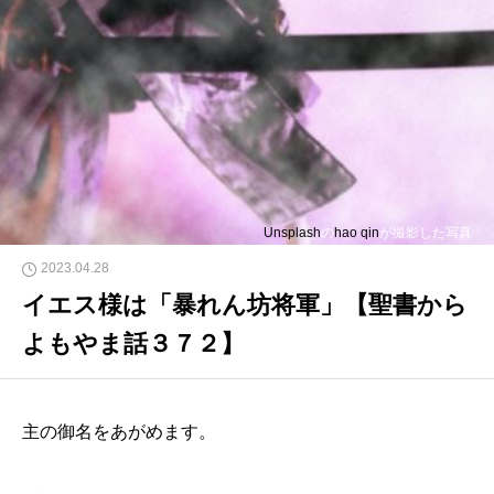
Unsplash
の
hao qin
が撮影した写真
2023.04.28
イエス様は「暴れん坊将軍」【聖書から
よもやま話３７２】
主の御名をあがめます。