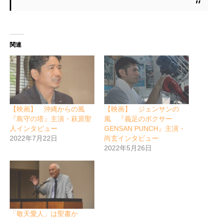
関連
【映画】 沖縄からの風
【映画】 ジェンサンの
『島守の塔』主演・萩原聖
風 『義足のボクサー
人インタビュー
GENSAN PUNCH』主演・
2022年7月22日
尚玄インタビュー
2022年5月26日
「敬天愛人」は聖書か