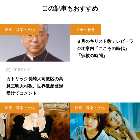
この記事もおすすめ
映画・音楽・文化
社会・教育
2018.08.04
８月のキリスト教テレビ・ラ
ジオ案内「こころの時代」
「宗教の時間」
2018.07.04
カトリック長崎大司教区の高
見三明大司教、世界遺産登録
受けてコメント
映画・音楽・文化
映画・音楽・文化