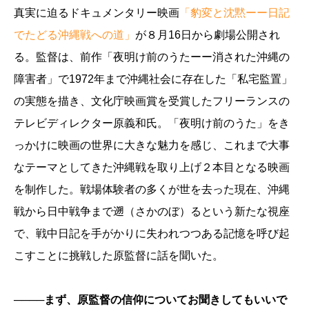
真実に迫るドキュメンタリー映画
「豹変と沈黙ーー日記
でたどる沖縄戦への道」
が８月16日から劇場公開され
る。監督は、前作「夜明け前のうたーー消された沖縄の
障害者」で1972年まで沖縄社会に存在した「私宅監置」
の実態を描き、文化庁映画賞を受賞したフリーランスの
テレビディレクター原義和氏。「夜明け前のうた」をき
っかけに映画の世界に大きな魅力を感じ、これまで大事
なテーマとしてきた沖縄戦を取り上げ２本目となる映画
を制作した。戦場体験者の多くが世を去った現在、沖縄
戦から日中戦争まで遡（さかのぼ）るという新たな視座
で、戦中日記を手がかりに失われつつある記憶を呼び起
こすことに挑戦した原監督に話を聞いた。
────まず、原監督の信仰についてお聞きしてもいいで