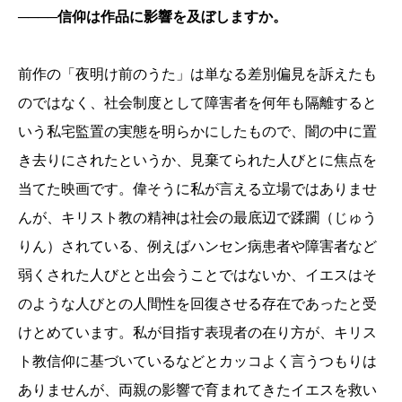
────信仰は作品に影響を及ぼしますか。
前作の「夜明け前のうた」は単なる差別偏見を訴えたも
のではなく、社会制度として障害者を何年も隔離すると
いう私宅監置の実態を明らかにしたもので、闇の中に置
き去りにされたというか、見棄てられた人びとに焦点を
当てた映画です。偉そうに私が言える立場ではありませ
んが、キリスト教の精神は社会の最底辺で蹂躙（じゅう
りん）されている、例えばハンセン病患者や障害者など
弱くされた人びとと出会うことではないか、イエスはそ
のような人びとの人間性を回復させる存在であったと受
けとめています。私が目指す表現者の在り方が、キリス
ト教信仰に基づいているなどとカッコよく言うつもりは
ありませんが、両親の影響で育まれてきたイエスを救い