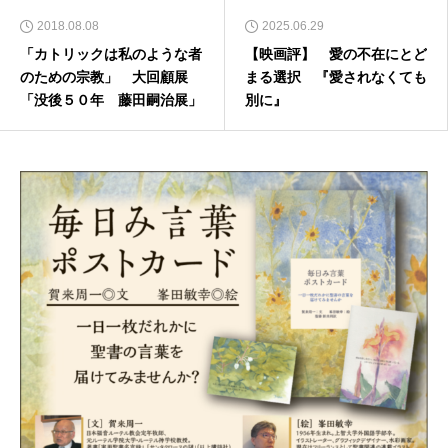
2018.08.08
2025.06.29
「カトリックは私のような者
【映画評】 愛の不在にとど
のための宗教」 大回顧展
まる選択 『愛されなくても
「没後５０年 藤田嗣治展」
別に』