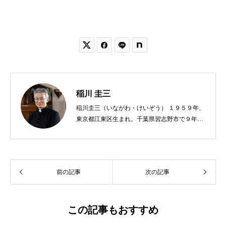


稲川 圭三
稲川圭三（いながわ・けいぞう） １９５９年、
東京都江東区生まれ。千葉県習志野市で９年
間、公立小学校の教員をする。９７年、カトリ
ック司祭に叙階。西千葉教会助任、青梅・あき
る野教会主任兼任、八王子教会主任を経て、現
在、麻布教会主任司祭。著書に『神さまからの
前の記事
次の記事
贈りもの』『神様のみこころ』『３６５日全部
が神さまの日』『イエスさまといつもいっし
ょ』『神父さまおしえて』（サンパウロ）『神
さまが共にいてくださる神秘』『神さまのまな
この記事もおすすめ
ざしを生きる』『ただひとつの中心は神さま』