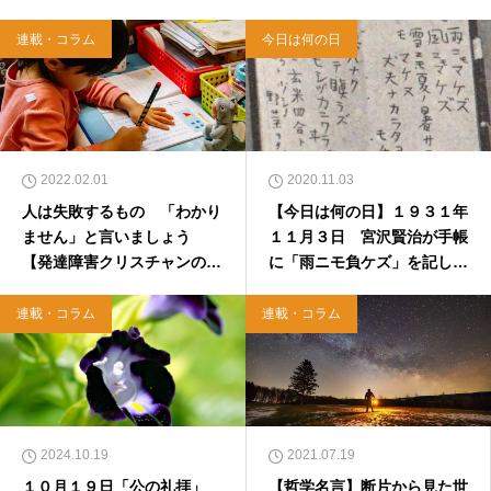
（雑賀編集工房）。
連載・コラム
今日は何の日
2022.02.01
2020.11.03
人は失敗するもの 「わかり
【今日は何の日】１９３１年
ません」と言いましょう
１１月３日 宮沢賢治が手帳
【発達障害クリスチャンのつ
に「雨ニモ負ケズ」を記した
ぶやき】
日
連載・コラム
連載・コラム
2024.10.19
2021.07.19
１０月１９日「公の礼拝」
【哲学名言】断片から見た世