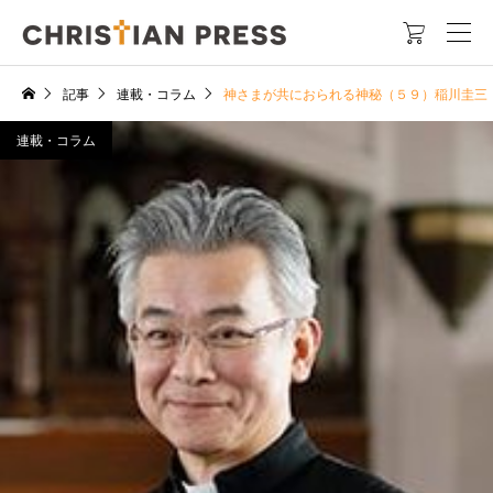

記事
連載・コラム
神さまが共におられる神秘（５９）稲川圭三
連載・コラム