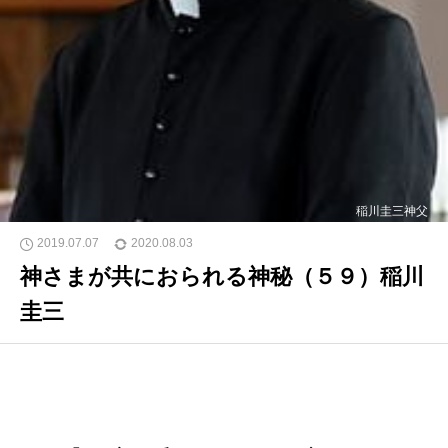
稲川圭三神父
2019.07.07
2020.08.03
神さまが共におられる神秘（５９）稲川
圭三