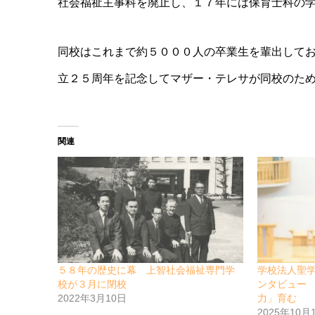
社会福祉主事科を廃止し、１７年には保育士科の
同校はこれまで約５０００人の卒業生を輩出して
立２５周年を記念してマザー・テレサが同校のた
関連
５８年の歴史に幕 上智社会福祉専門学
学校法人聖学
校が３月に閉校
ンタビュー
2022年3月10日
力」育む
2025年10月