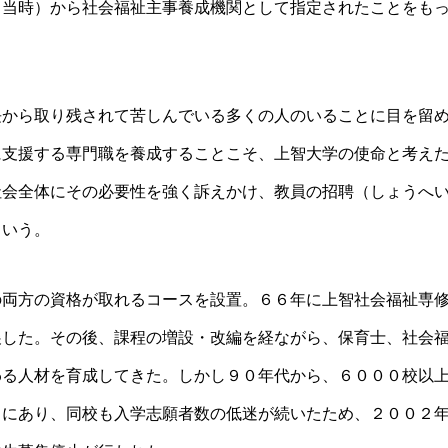
（当時）から社会福祉主事養成機関として指定されたことをも
長から取り残されて苦しんでいる多くの人のいることに目を留
に支援する専門職を養成することこそ、上智大学の使命と考え
社会全体にその必要性を強く訴えかけ、教員の招聘（しょうへ
という。
の両方の資格が取れるコースを設置。６６年に上智社会福祉専
展した。その後、課程の増設・改編を経ながら、保育士、社会
わる人材を育成してきた。しかし９０年代から、６０００校以
向にあり、同校も入学志願者数の低迷が続いたため、２００２