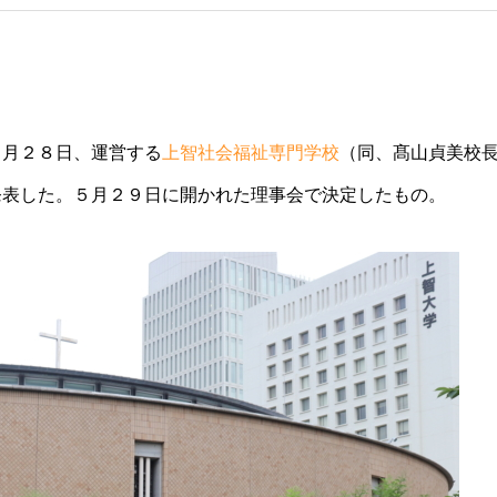
６月２８日、運営する
上智社会福祉専門学校
（同、髙山貞美校
発表した。５月２９日に開かれた理事会で決定したもの。