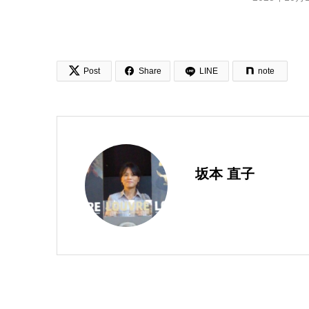


Post
Share
LINE
note
坂本 直子