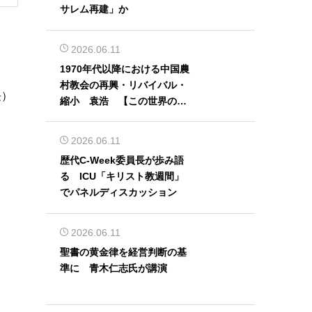
サレム再建」か
2026.06.11
1970年代以降における中国農
村教会の再興・リバイバル・
長）
縮小 袁浩 【この世界の片
隅から】
2026.06.11
歴代C-Week委員長が歩み語
る ICU「キリスト教週間」
でパネルディスカッション
2026.06.11
聖書の黄金律を経営判断の基
準に 青木仁志氏が講演