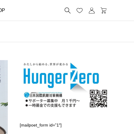




OP
[mailpoet_form id=”1″]