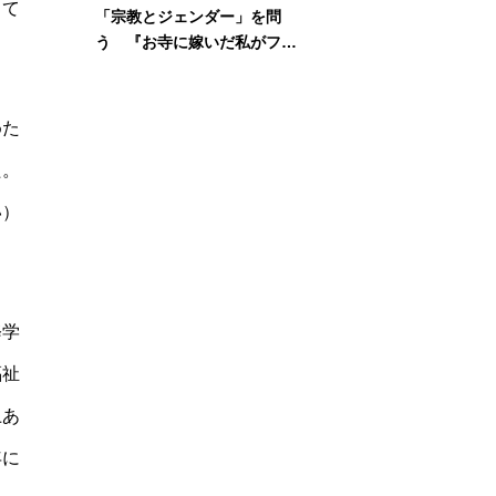
って
「宗教とジェンダー」を問
う 『お寺に嫁いだ私がフェ
ミニズムに出会って考えたこ
と』刊行記念イベント
めた
た。
い）
修学
福祉
上あ
年に