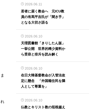
2026.06.11
若者に届く教会へ 元ICU教
員の有馬平吉氏が「聞き手」
となる大切さ語る
2026.06.10
天理図書館「きりしたん版」
一挙公開 世界的稀少資料か
ら受容と排斥を読み解く
2026.06.10
在日大韓基督教会が入管法改
りま
定に懸念 「外国籍住民を隣
人として尊重を」
2026.06.10
され
仏教とキリスト教の垣根越え