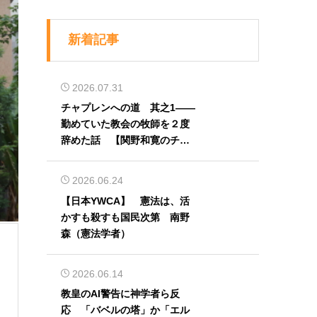
新着記事
2026.07.31
チャプレンへの道 其之1――
勤めていた教会の牧師を２度
辞めた話 【関野和寛のチャ
プレン奮闘記】第32回
2026.06.24
【日本YWCA】 憲法は、活
かすも殺すも国民次第 南野
森（憲法学者）
2026.06.14
教皇のAI警告に神学者ら反
応 「バベルの塔」か「エル