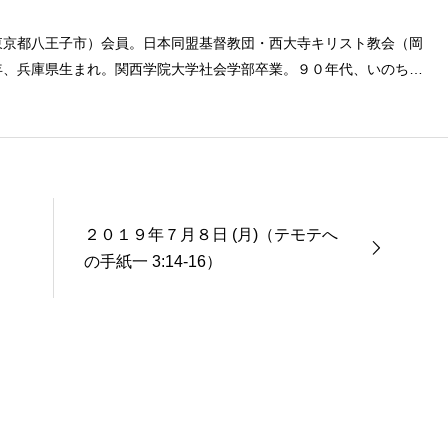
東京都八王子市）会員。日本同盟基督教団・西大寺キリスト教会（岡
年、兵庫県生まれ。関西学院大学社会学部卒業。９０年代、いのちの
とば」「百万人の福音」の編集責任者を務め、新教出版社を経て、雜
２０１９年７月８日 (月)（テモテへ
の手紙一 3:14-16）