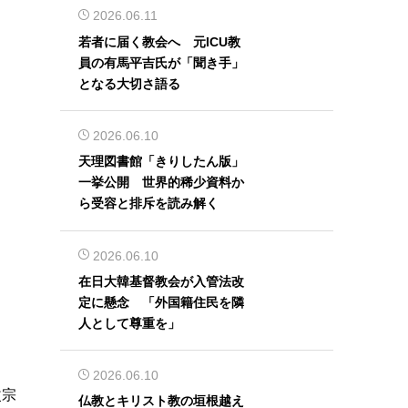
2026.06.11
若者に届く教会へ 元ICU教
員の有馬平吉氏が「聞き手」
となる大切さ語る
2026.06.10
天理図書館「きりしたん版」
一挙公開 世界的稀少資料か
ら受容と排斥を読み解く
2026.06.10
在日大韓基督教会が入管法改
定に懸念 「外国籍住民を隣
人として尊重を」
2026.06.10
改宗
仏教とキリスト教の垣根越え