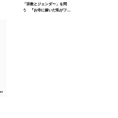
「宗教とジェンダー」を問
う 『お寺に嫁いだ私がフェ
ミニズムに出会って考えたこ
と』刊行記念イベント