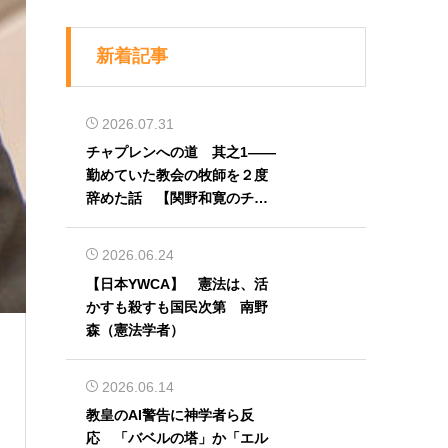
新着記事
2026.07.31
チャプレンへの道 其之1――
勤めていた教会の牧師を２度
辞めた話 【関野和寛のチャ
プレン奮闘記】第32回
2026.06.24
【日本YWCA】 憲法は、活
）
かすも殺すも国民次第 南野
森（憲法学者）
2026.06.14
教皇のAI警告に神学者ら反
応 「バベルの塔」か「エル