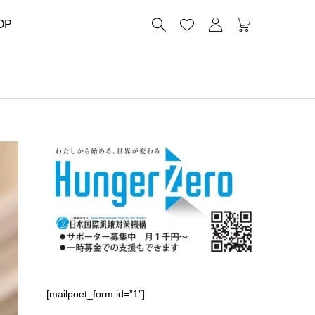




OP
[mailpoet_form id=”1″]