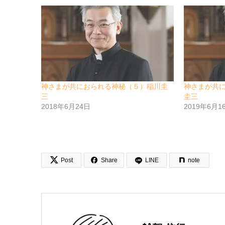
神さまが共におられる神秘（５）稲川圭
神さまが共
三
圭三
2018年6月24日
2019年6月1


Post
Share
LINE
note