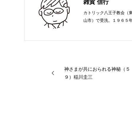
雑賀 信行
カトリック八王子教会（
山市）で受洗。１９６５
ことば社で「いのちのこ
賀編集工房として独立。
神さまが共におられる神秘（５
９）稲川圭三