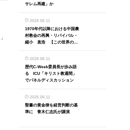
サレム再建」か
2026.06.11
1970年代以降における中国農
村教会の再興・リバイバル・
３」
縮小 袁浩 【この世界の片
隅から】
2026.06.11
歴代C-Week委員長が歩み語
る ICU「キリスト教週間」
でパネルディスカッション
2026.06.11
聖書の黄金律を経営判断の基
準に 青木仁志氏が講演