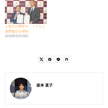
上智大が関学大、ＩＣＵと
連携協定を締結
2018年6月29日


坂本 直子