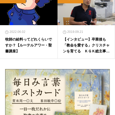
2022.06.02
2019.09.21
牧師の給料ってどれくらいで
【インタビュー】卒業後も
すか？【ルーテルアワー・聖
「教会を愛する」クリスチャ
書講座】
ンを育てる ＫＧＫ総主事と
副総主事に聞く（２）