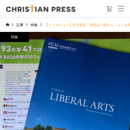

記事
特集
【インタビュー】ICU学長・岩切正一郎さん（２）
特集