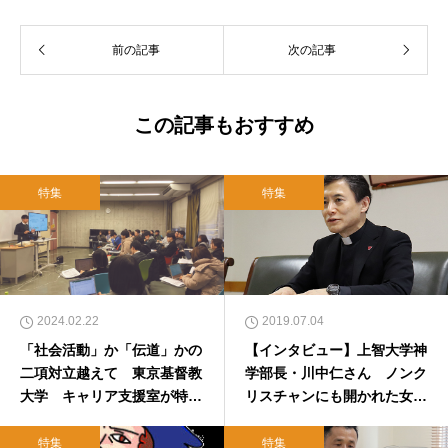
前の記事
次の記事
この記事もおすすめ
特集
特集
2024.02.22
2019.07.04
「社会活動」か「伝道」かの
【インタビュー】上智大学神
二項対立越えて 東京基督教
学部長・川中仁さん ノンク
大学 キャリア支援室が特別
リスチャンにも開かれた女子
講義
学生の多い神学部（前編）
特集
特集