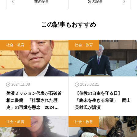
前の記事
次の記事
この記事もおすすめ
社会・教育
社会・教育
2024.11.08
2025.02.21
美濃ミッション代表が石破首
【信教の自由を守る日】
相に書簡 「排撃された歴
「終末を生きる希望」 岡山
史」の再燃を懸念 2024年1
英雄氏が講演
1月6日
社会・教育
社会・教育