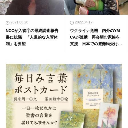
2021.08.20
2022.04.17
NCCが入管庁の最終調査報告
ウクライナ危機 内外のYM
書に抗議 「人道的な入管体
CAが連携 再会望む家族を
制」を要望
支援 日本での避難民受け入
れ相談相次ぐ