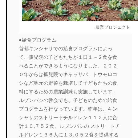
農業プロジェクト
●給食プログラム
首都キンシャサでの給食プログラムによっ
て、孤児院の子どもたちが１日１～２食を食
べることができるようになりました。２０２
０年からは孤児院でキャッサバ、トウモロコ
シなど地元の野菜を栽培して子どもたちの食
料にするための農業訓練も実施しています。
ルブンバシの教会でも、子どものための給食
プログラムを行なっています。昨年は、キン
シャサのストリートチルドレン１１２人に合
計１０,７５２食、ルブンバシの ストリートチ
ルドレン１３６人に１３,０５２食を提供する