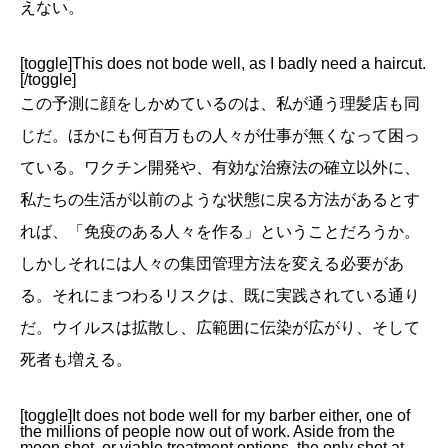
えない。
[toggle]This does not bode well, as I badly need a haircut.
[/toggle]
この予測に顔をしかめているのは、私が通う理髪店も同
じだ。ほかにも何百万もの人々が仕事が無くなって困っ
ている。ワクチン開発や、有効な治療法の確立以外に、
私たちの生活が以前のような状態に戻る方法があるとす
れば、「免疫のある人々を作る」ということだろうか。
しかしそれには人々の集団管理方法を変える必要があ
る。それにまつわるリスクは、既に実践されている通り
だ。ウイルスは拡散し、広範囲に伝染が広がり、そして
死者も増える。
[toggle]It does not bode well for my barber either, one of
the millions of people now out of work. Aside from the
moon shot, or viable treatment options, the only shot at