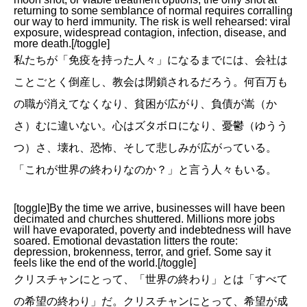
returning to some semblance of normal requires corralling
our way to herd immunity. The risk is well rehearsed: viral
exposure, widespread contagion, infection, disease, and
more death.[/toggle]
私たちが「免疫を持った人々」になるまでには、会社は
ことごとく倒産し、教会は閉鎖されるだろう。何百万も
の職が消えてなくなり、貧困が広がり、負債が嵩（か
さ）むに違いない。心はズタボロになり、憂鬱（ゆうう
つ）さ、壊れ、恐怖、そして悲しみが広がっている。
「これが世界の終わりなのか？」と言う人々もいる。
[toggle]By the time we arrive, businesses will have been
decimated and churches shuttered. Millions more jobs
will have evaporated, poverty and indebtedness will have
soared. Emotional devastation litters the route:
depression, brokenness, terror, and grief. Some say it
feels like the end of the world.[/toggle]
クリスチャンにとって、「世界の終わり」とは「すべて
の希望の終わり」だ。クリスチャンにとって、希望が成