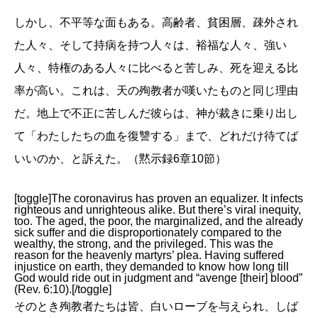
しかし、不平等な面もある。高齢者、貧困層、疎外され
た人々、そして持病を持つ人々は、裕福な人々、強い
人々、特権のある人々に比べると苦しみ、死を迎える比
率が高い。これは、天の殉教者が嘆いたものと同じ理由
だ。地上で不正に苦しんだ彼らは、神が裁きに乗り出し
て「わたしたちの血を復讐する」まで、どれだけ待てば
いいのか、と訴えた。（黙示録6章10節）
[toggle]The coronavirus has proven an equalizer. It infects
righteous and unrighteous alike. But there’s viral inequity,
too. The aged, the poor, the marginalized, and the already
sick suffer and die disproportionately compared to the
wealthy, the strong, and the privileged. This was the
reason for the heavenly martyrs’ plea. Having suffered
injustice on earth, they demanded to know how long till
God would ride out in judgment and “avenge [their] blood”
(Rev. 6:10).[/toggle]
そのとき殉教者たちは皆、白いローブを与えられ、しば