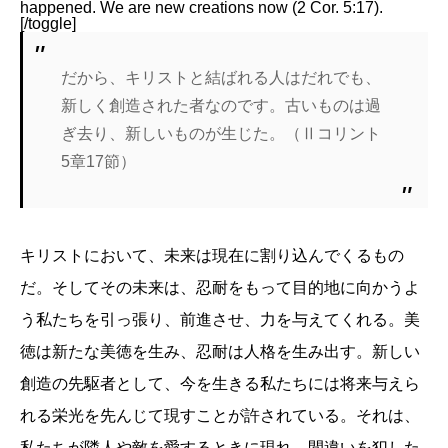
happened. We are new creations now (2 Cor. 5:17).
[/toggle]
だから、キリストと結ばれる人はだれでも、
新しく創造された者なのです。古いものは過
ぎ去り、新しいものが生じた。（Ⅱコリント
5章17節）
キリストにおいて、未来は現在に割り込んでくるもの
だ。そしてその未来は、忍耐をもって目的地に向かうよ
う私たちを引っ張り、前進させ、力を与えてくれる。美
徳は新たな美徳を生み、忍耐は人格を生み出す。新しい
創造の先駆者として、今を生きる私たちには将来与えら
れる栄光を先んじて現すことが許されている。それは、
私たちが隣人や敵を愛するときに現れ、間違いを犯した