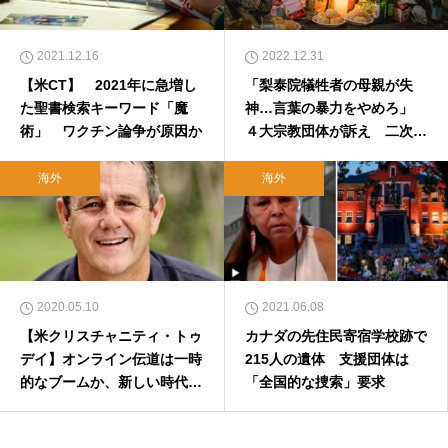
2021.12.16
2022.12.31
【米CT】 2021年に急増し
「梨泰院犠牲者の母親が失
た聖書検索キーワード「魔
神…言葉の暴力をやめろ」
術」 ワクチン論争が原因か
４大宗教団体が訴え 二次加
害に対する捜査も要請
海外
海外
2020.05.10
2021.06.08
【米クリスチャニティ・トゥ
カナダの先住民寄宿学校跡で
デイ】オンライン伝道は一時
215人の遺体 支援団体は
的なブームか、新しい時代の
「全国的な捜索」要求
先駆けか（後編）