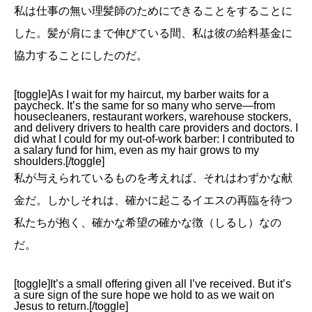
私は仕事の無い理髪師のためにできることをすることに
した。髪が肩にまで伸びている間、私は彼の給料基金に
協力することにしたのだ。
[toggle]As I wait for my haircut, my barber waits for a
paycheck. It’s the same for so many who serve—from
housecleaners, restaurant workers, warehouse stockers,
and delivery drivers to health care providers and doctors. I
did what I could for my out-of-work barber: I contributed to
a salary fund for him, even as my hair grows to my
shoulders.[/toggle]
私が与えられているものを考えれば、それはわずかな献
金だ。しかしそれは、確かに起こるイエスの再臨を待つ
私たちが抱く、確かな希望の確かな徴（しるし）なの
だ。
[toggle]It’s a small offering given all I’ve received. But it’s
a sure sign of the sure hope we hold to as we wait on
Jesus to return.[/toggle]