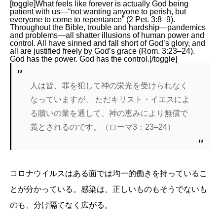
[toggle]What feels like forever is actually God being
patient with us—“not wanting anyone to perish, but
everyone to come to repentance” (2 Pet. 3:8–9).
Throughout the Bible, trouble and hardship—pandemics
and problems—all shatter illusions of human power and
control. All have sinned and fall short of God’s glory, and
all are justified freely by God’s grace (Rom. 3:23–24).
God has the power. God has the control.[/toggle]
人は皆、罪を犯して神の栄光を受けられなく
なっていますが、
ただキリスト・イエスによ
る贖いの業を通して、神の恵みにより無償で
義とされるのです。
（ローマ3：23–24）
コロナウイルスはある面では均一的働きを持っているこ
とが分かっている。感染は、正しいものもそうでないも
のも、分け隔てなく広がる。