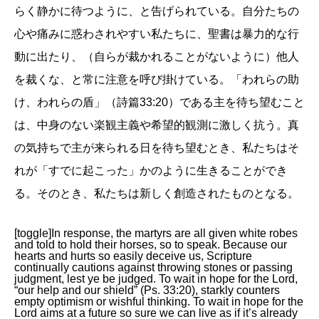
らく静かに待つように、と告げられている。自分たちの
心や痛みに惑わされやすい私たちに、聖書は暴力的な行
動に出たり、（自らが裁かれることがないように）他人
を裁くな、と常に注意を呼び掛けている。「われらの助
け、われらの盾」（詩篇33:20）である主を待ち望むこと
は、中身のない楽観主義や希望的観測に激しく抗う。真
の気持ちで主が来られる日を待ち望むとき、私たちはそ
れが「すでに起こった」かのように生きることができ
る。そのとき、私たちは新しく創造されたものとなる。
[toggle]In response, the martyrs are all given white robes
and told to hold their horses, so to speak. Because our
hearts and hurts so easily deceive us, Scripture
continually cautions against throwing stones or passing
judgment, lest ye be judged. To wait in hope for the Lord,
“our help and our shield” (Ps. 33:20), starkly counters
empty optimism or wishful thinking. To wait in hope for the
Lord aims at a future so sure we can live as if it’s already