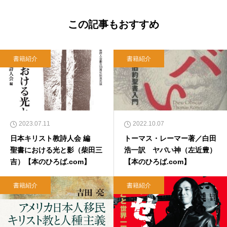
この記事もおすすめ
書籍紹介
書籍紹介
2023.07.11
2022.10.07
日本キリスト教詩人会 編
トーマス・レーマー著／白田
聖書における光と影（柴田三
浩一訳 ヤバい神（左近豊）
吉）【本のひろば.com】
【本のひろば.com】
書籍紹介
書籍紹介