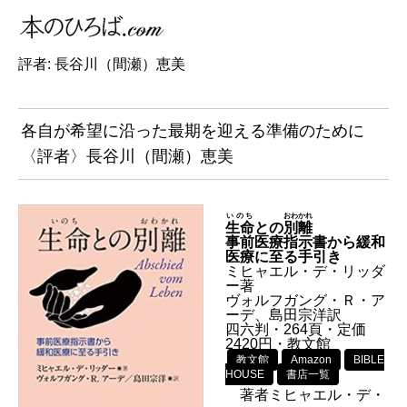
評者: 長谷川（間瀬）恵美
各自が希望に沿った最期を迎える準備のために
〈評者〉長谷川（間瀬）恵美
いのち
おわかれ
生命
との
別離
事前医療指示書から緩和
医療に至る手引き
ミヒャエル・デ・リッダ
ー著
ヴォルフガング・Ｒ・ア
ーデ、島田宗洋訳
四六判・264頁・定価
2420円・教文館
教文館
Amazon
BIBLE
HOUSE
書店一覧
著者ミヒャエル・デ・