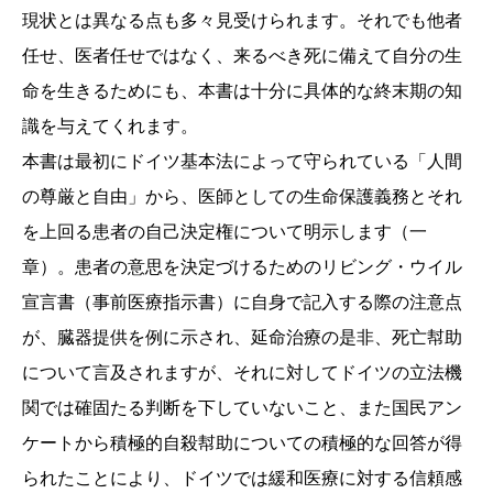
現状とは異なる点も多々見受けられます。それでも他者
任せ、医者任せではなく、来るべき死に備えて自分の生
命を生きるためにも、本書は十分に具体的な終末期の知
識を与えてくれます。
本書は最初にドイツ基本法によって守られている「人間
の尊厳と自由」から、医師としての生命保護義務とそれ
を上回る患者の自己決定権について明示します（一
章）。患者の意思を決定づけるためのリビング・ウイル
宣言書（事前医療指示書）に自身で記入する際の注意点
が、臓器提供を例に示され、延命治療の是非、死亡幇助
について言及されますが、それに対してドイツの立法機
関では確固たる判断を下していないこと、また国民アン
ケートから積極的自殺幇助についての積極的な回答が得
られたことにより、ドイツでは緩和医療に対する信頼感