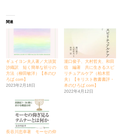
関連
ギュイヨン夫人著／大須賀
瀧口俊子、大村哲夫、和田
沙織訳 短く簡単な祈りの
信 編著 共に生きるスピ
方法（柳田敏洋）【本のひ
リチュアルケア（柏木哲
ろば.com】
夫）【キリスト教書書評・
2023年2月18日
本のひろば.com】
2022年4月12日
長谷川忠幸著 モーセの仰