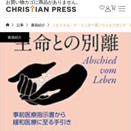
お買い物カゴに商品がありません。



記事
書籍紹介
ミヒャエル・デ・リッダー著／ヴォルフガング・Ｒ
書籍紹介