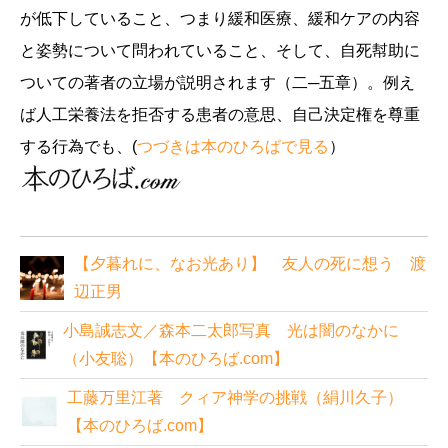
が低下していること、つまり緩和医療、緩和ケアの内容
と姿勢について問われていること、そして、自死幇助に
ついての著者の立場が説明されます（二─五章）。例え
ば人工栄養法を拒否する患者の意思、自己決定権を尊重
する行為でも、(
つづきは本のひろばで見る
）
【夕暮れに、なお光あり】 友人の死に想う 渡
辺正男
小島誠志文／森本二太郎写真 光は闇のなかに
（小友聡）【本のひろば.com】
工藤万里江著 クィア神学の挑戦（絹川久子）
【本のひろば.com】