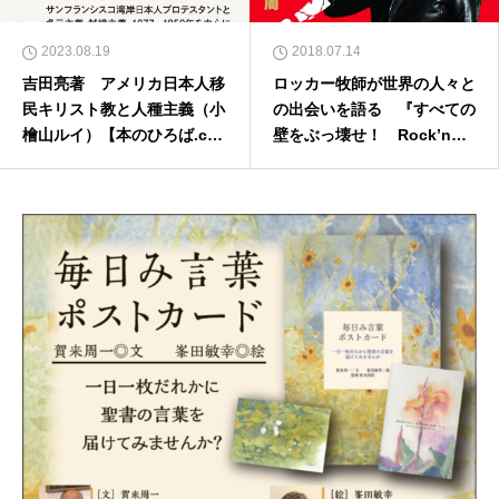
2023.08.19
2018.07.14
吉田亮著 アメリカ日本人移
ロッカー牧師が世界の人々と
民キリスト教と人種主義（小
の出会いを語る 『すべての
檜山ルイ）【本のひろば.co
壁をぶっ壊せ！ Rock’n牧
m】
師の丸ごと世界一周』