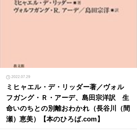
2022.07.29
ミヒャエル・デ・リッダー著／ヴォル
フガング・Ｒ・アーデ、島田宗洋訳 生
命いのちとの別離おわかれ（長谷川（間
瀬）恵美）【本のひろば.com】