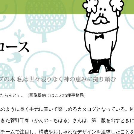
たらんと」。（画像提供：はこぶね便事務局）
誌のように長く手元に置いて楽しめるカタログとなっている。
てきた
菅
野千春（かんの・ちはる）さんは、第二版を出すとき
集チームで
注目し、構成や
おしゃれな
デザインを追求
した
こと