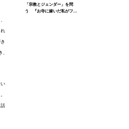
「宗教とジェンダー」を問
う 『お寺に嫁いだ私がフェ
ミニズムに出会って考えたこ
し、
と』刊行記念イベント
され
がき
き、
長い
た。
に話