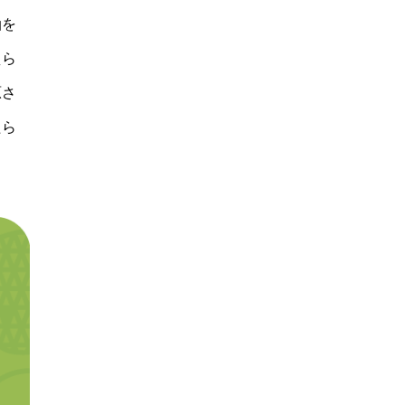
油を
えら
原さ
たら