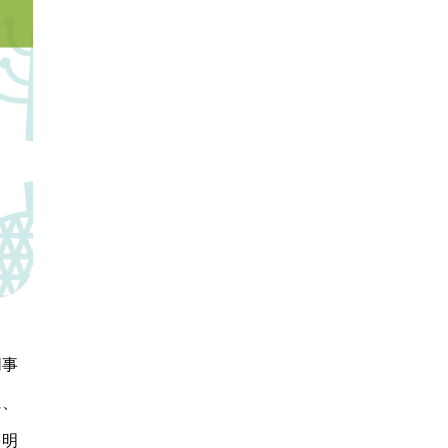
同事
に、
を明