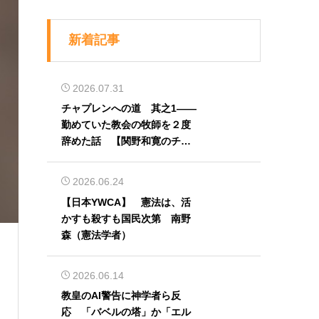
新着記事
2026.07.31
チャプレンへの道 其之1――
勤めていた教会の牧師を２度
辞めた話 【関野和寛のチャ
プレン奮闘記】第32回
2026.06.24
【日本YWCA】 憲法は、活
）
かすも殺すも国民次第 南野
森（憲法学者）
2026.06.14
教皇のAI警告に神学者ら反
応 「バベルの塔」か「エル