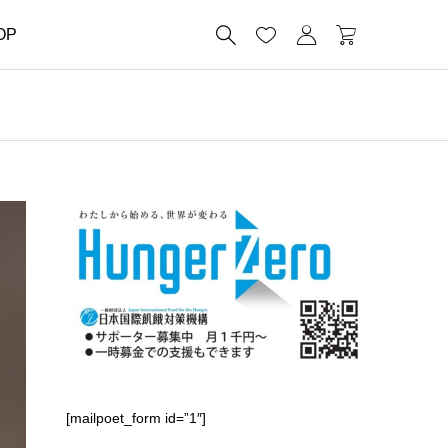




OP
～
[mailpoet_form id=”1″]