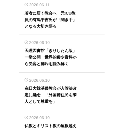
2026.06.11
若者に届く教会へ 元ICU教
員の有馬平吉氏が「聞き手」
となる大切さ語る
2026.06.10
天理図書館「きりしたん版」
一挙公開 世界的稀少資料か
ら受容と排斥を読み解く
2026.06.10
在日大韓基督教会が入管法改
定に懸念 「外国籍住民を隣
人として尊重を」
2026.06.10
仏教とキリスト教の垣根越え