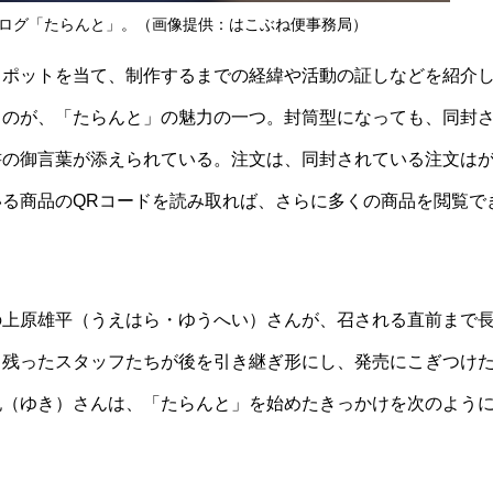
ログ「たらんと」。（画像提供：はこぶね便事務局）
スポットを当て、制作するまでの経緯や活動の証しなどを紹介
るのが、「たらんと」の魅力の一つ。封筒型になっても、同封
書の御言葉が添えられている。注文は、
同封されている注文は
いる
商品のQRコードを読み取
れば
、
さらに多くの商品を閲覧で
の上原雄平（うえはら・ゆうへい）さんが、召される直前まで
、残ったスタッフたちが後を引き継ぎ形にし、発売にこぎつけ
紀（ゆき）さんは、「たらんと」を始めたきっかけを次のよう