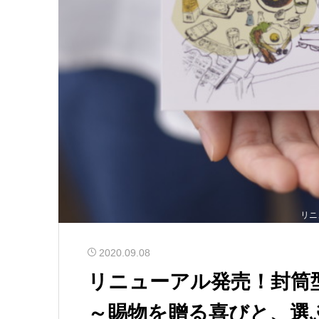
リニ
2020.09.08
リニューアル発売！封
～賜物を贈る喜びと、