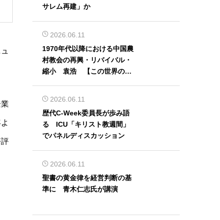
サレム再建」か
2026.06.11
1970年代以降における中国農
ニュ
村教会の再興・リバイバル・
縮小 袁浩 【この世界の片
隅から】
2026.06.11
企業
歴代C-Week委員長が歩み語
年よ
る ICU「キリスト教週間」
でパネルディスカッション
好評
っ
2026.06.11
聖書の黄金律を経営判断の基
準に 青木仁志氏が講演