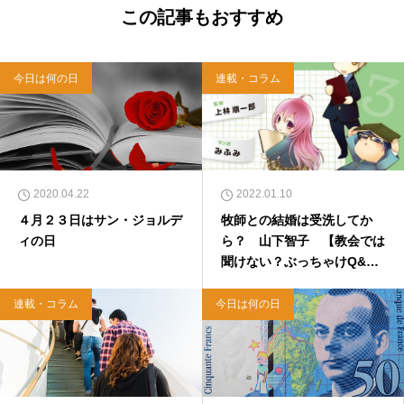
この記事もおすすめ
今日は何の日
連載・コラム
2020.04.22
2022.01.10
４月２３日はサン・ジョルデ
牧師との結婚は受洗してか
ィの日
ら？ 山下智子 【教会では
聞けない？ぶっちゃけQ&
A】
連載・コラム
今日は何の日