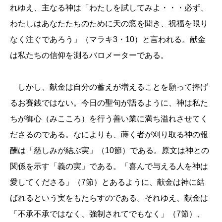
れゆえ、主なる神は「わたしを試してみよ・・・必ず、
わたしはあなたたちのために天の窓を聞き、祝福を限り
なく注ぐであろう」（マラキ3・10）と言われる。献金
は私たちの信仰を測るバロメーターである。
しかし、献金は自分の蓄えが増えることを願って捧げ
るお賽銭ではない。今日の聖句が語るように、神は私た
ちが御心（みこころ）を行う善い業に満ち溢れさせてく
ださるのである。なによりも、蒔く者が刈り取る神の報
酬は「慈しみが結ぶ実」（10節）である。原文は神との
関係を示す「義の実」である。「喜んで与える人を神は
愛してくださる」（7節）とあるように、献金は神に結
ばれるという実をもたらすのである。それゆえ、献金は
「
不承不承ではなく、強制されてでもなく」
（7節）、