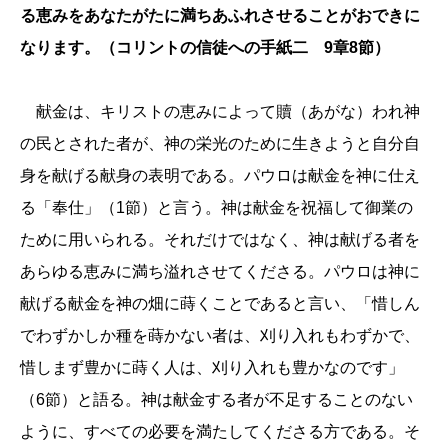
る恵みをあなたがたに満ちあふれさせることがおできに
なります。（コリントの信徒への手紙二 9
章
8節）
献金は、キリストの恵みによって贖（あがな）われ神
の民とされた者が、神の栄光のために生きようと自分自
身を献げる献身の表明である。パウロは献金を神に仕え
る「奉仕」（1節）と言う。神は献金を祝福して御業の
ために用いられる。それだけではなく、神は献げる者を
あらゆる恵みに満ち溢れさせてくださる。パウロは神に
献げる献金を神の畑に蒔くことであると言い、
「
惜しん
でわずかしか種を蒔かない者は、刈り入れもわずかで、
惜しまず豊かに蒔く人は、刈り入れも豊かなのです」
（6節）と語る。神は献金する者が不足することのない
ように、すべての必要を満たしてくださる方である。そ