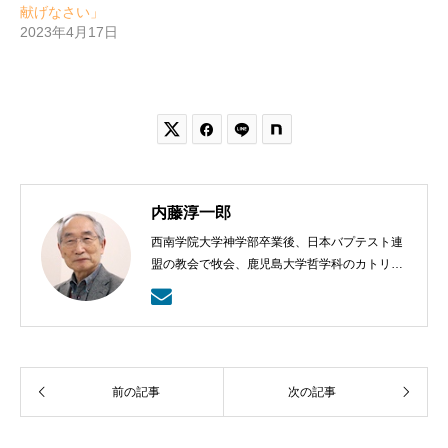
献げなさい」
2023年4月17日


内藤淳一郎
西南学院大学神学部卒業後、日本バプテスト連
盟の教会で牧会、鹿児島大学哲学科のカトリッ
クの神学の学びから、鹿児島ラ・サール高校で
も教える。日本バプテスト連盟宣教室主事、日
本バプテスト連盟常務理事を８年間務める。
前の記事
次の記事