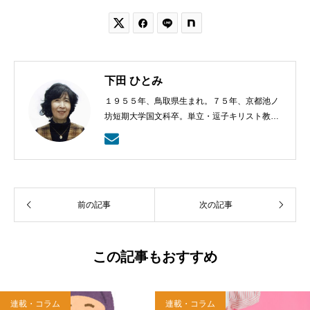


下田 ひとみ
１９５５年、鳥取県生まれ。７５年、京都池ノ
坊短期大学国文科卒。単立・逗子キリスト教会
会員。著書に『うりずんの風』（第４回小島信
夫文学賞候補）『翼を持つ者』『トロアスの
港』（作品社）、『落葉シティ』『キャロリン
グの夜のことなど』（由木菖名義、文芸社）な
ど。
前の記事
次の記事
この記事もおすすめ
連載・コラム
連載・コラム