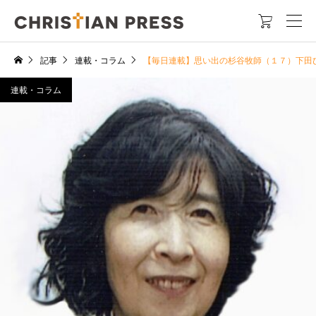

記事
連載・コラム
【毎日連載】思い出の杉谷牧師（１７）下田
連載・コラム