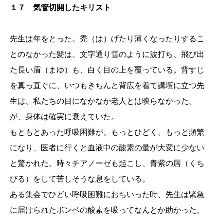
１７ 気管切開したキリスト
先生は年をとった。禿（は）げたり薄くなったりするこ
とのなかった髪は、文字通り雪のように波打ち、飛び出
た長い眉（まゆ）も、白く目の上を覆っている。背すじ
を真っ直ぐに、いつもきちんと背広を着て講壇に立つ先
生は、私たちの目になかなか老人とは映らなかった。
が、身体は確実に衰えていた。
もともとあった呼吸困難が、もっとひどく、もっと頻繁
になり、医者に行くと血液中の酸素の量が大変に少ない
と驚かれた。時々チアノーゼも起こし、青紫の唇（くち
びる）をして苦しそうな息をしている。
ある集会でひどい呼吸困難におちいった時、先生は緊急
に届けられたボンベの酸素を吸ってなんとか助かった。