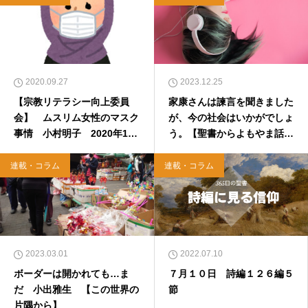
2020.09.27
2023.12.25
【宗教リテラシー向上委員
家康さんは諫言を聞きました
会】 ムスリム女性のマスク
が、今の社会はいかがでしょ
事情 小村明子 2020年10
う。【聖書からよもやま話４
月1日
５４】
連載・コラム
連載・コラム
2023.03.01
2022.07.10
ボーダーは開かれても…ま
７月１０日 詩編１２６編５
だ 小出雅生 【この世界の
節
片隅から】