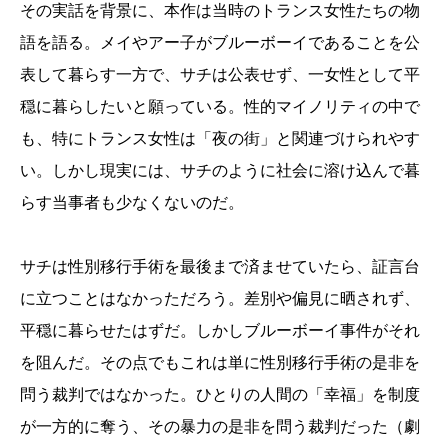
その実話を背景に、本作は当時のトランス女性たちの物
語を語る。メイやアー子がブルーボーイであることを公
表して暮らす一方で、サチは公表せず、一女性として平
穏に暮らしたいと願っている。性的マイノリティの中で
も、特にトランス女性は「夜の街」と関連づけられやす
い。しかし現実には、サチのように社会に溶け込んで暮
らす当事者も少なくないのだ。
サチは性別移行手術を最後まで済ませていたら、証言台
に立つことはなかっただろう。差別や偏見に晒されず、
平穏に暮らせたはずだ。しかしブルーボーイ事件がそれ
を阻んだ。その点でもこれは単に性別移行手術の是非を
問う裁判ではなかった。ひとりの人間の「幸福」を制度
が一方的に奪う、その暴力の是非を問う裁判だった（劇