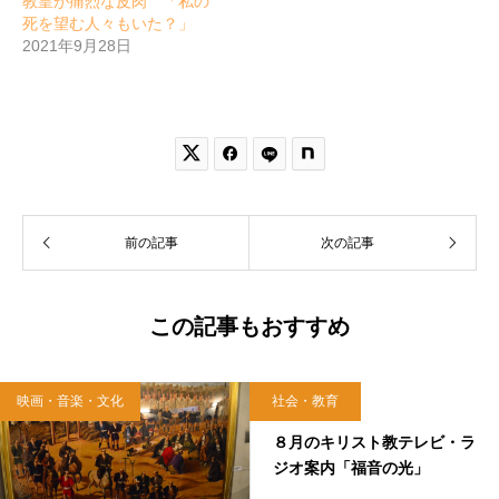
教皇が痛烈な皮肉 「私の
死を望む人々もいた？」
2021年9月28日


前の記事
次の記事
この記事もおすすめ
映画・音楽・文化
社会・教育
2018.08.03
８月のキリスト教テレビ・ラ
ジオ案内「福音の光」