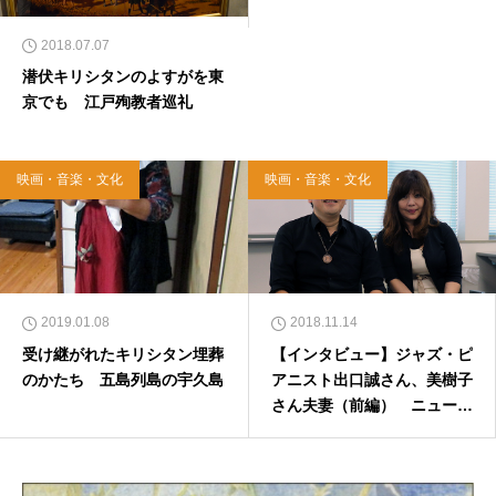
2018.07.07
潜伏キリシタンのよすがを東
京でも 江戸殉教者巡礼
映画・音楽・文化
映画・音楽・文化
2019.01.08
2018.11.14
受け継がれたキリシタン埋葬
【インタビュー】ジャズ・ピ
のかたち 五島列島の宇久島
アニスト出口誠さん、美樹子
さん夫妻（前編） ニューア
ルバム「Ave Maria」への思
い