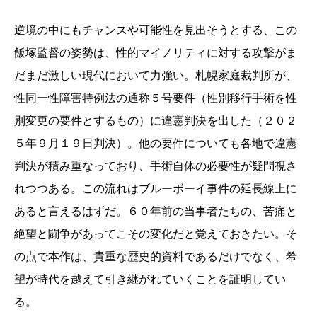
逆境の中にもチャンスや可能性を見出そうとする、この
飯塚監督の姿勢は、性的マイノリティに対する攻撃がま
だまだ激しい現代において力強い。札幌家庭裁判所が、
性同一性障害特例法の通称５号要件（性別移行手術を性
別変更の要件とするもの）に違憲判決を出した（２０２
５年９月１９日判決）。他の要件についても各地で違憲
判決が積み重なっており、手術自体の必要性が疑問視さ
れつつある。この流れはブルーボーイ事件の延長線上に
あると言えるはずだ。６０年前の当事者たちの、苦痛と
絶望と闘争があってこその変化だと覚えておきたい。そ
の点で本作は、貴重な歴史的資料であるだけでなく、希
望が時代を越えて引き継がれていくことを証明してい
る。