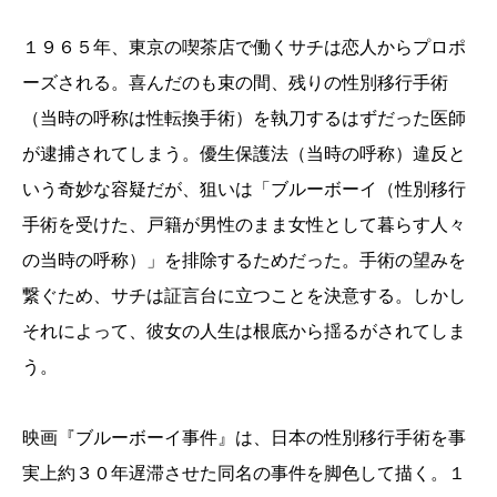
１９６５年、東京の喫茶店で働くサチは恋人からプロポ
ーズされる。喜んだのも束の間、残りの性別移行手術
（当時の呼称は性転換手術）を執刀するはずだった医師
が逮捕されてしまう。優生保護法（当時の呼称）違反と
いう奇妙な容疑だが、狙いは「ブルーボーイ（性別移行
手術を受けた、戸籍が男性のまま女性として暮らす人々
の当時の呼称）」を排除するためだった。手術の望みを
繋ぐため、サチは証言台に立つことを決意する。しかし
それによって、彼女の人生は根底から揺るがされてしま
う。
映画『ブルーボーイ事件』は、日本の性別移行手術を事
実上約３０年遅滞させた同名の事件を脚色して描く。１