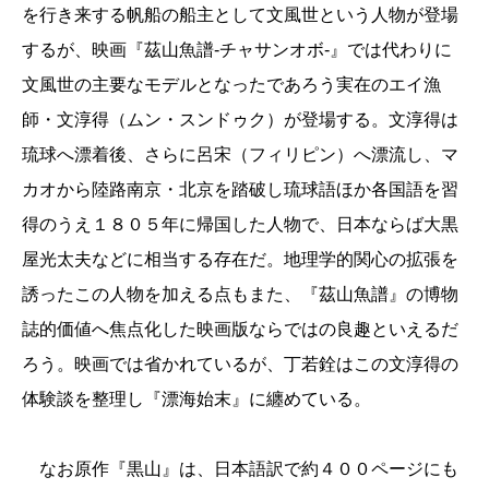
を行き来する帆船の船主として文風世という人物が登場
するが、映画『茲山魚譜-チャサンオボ-』では代わりに
文風世の主要なモデルとなったであろう実在のエイ漁
師・文淳得（ムン・スンドゥク）が登場する。文淳得は
琉球へ漂着後、さらに呂宋（フィリピン）へ漂流し、マ
カオから陸路南京・北京を踏破し琉球語ほか各国語を習
得のうえ１８０５年に帰国した人物で、日本ならば大黒
屋光太夫などに相当する存在だ。地理学的関心の拡張を
誘ったこの人物を加える点もまた、『茲山魚譜』の博物
誌的価値へ焦点化した映画版ならではの良趣といえるだ
ろう。映画では省かれているが、丁若銓はこの文淳得の
体験談を整理し『漂海始末』に纏めている。
なお原作『黒山』は、日本語訳で約４００ページにも