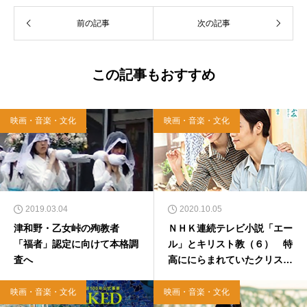
前の記事
次の記事
この記事もおすすめ
映画・音楽・文化
映画・音楽・文化
2019.03.04
2020.10.05
津和野・乙女峠の殉教者
ＮＨＫ連続テレビ小説「エー
「福者」認定に向けて本格調
ル」とキリスト教（６） 特
査へ
高ににらまれていたクリスチ
ャン
映画・音楽・文化
映画・音楽・文化