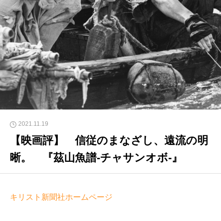
2021.11.19
【映画評】 信従のまなざし、遠流の明
晰。 『茲山魚譜-チャサンオボ-』
キリスト新聞社ホームページ