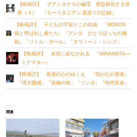
【映画評】 グアンタナモの倫理 再監獄化する世
界（４） 『モーリタニアン 黒塗りの記録』
【映画評】 子どもの宇宙とこの自由 『MONOS
猿と呼ばれし者たち』『グレタ ひとりぼっちの挑
戦』『リトル・ガール』『スウィート・シング』
【映画評】 水俣に命ながれる 『MINAMATA―
ミナマタ―』
【映画評】 香港の心のゆくえ 『我が心の香港』
『理大囲城』『花椒の味』『リンボ』『時代革命』
関連