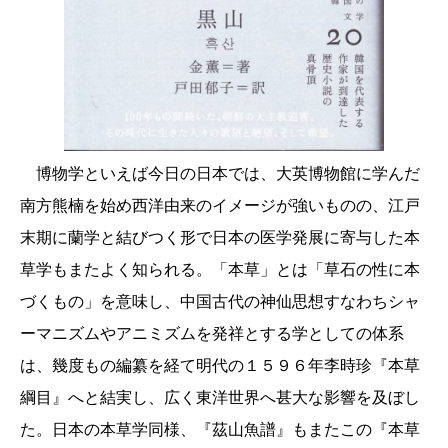
博物学といえば今日の日本では、大英博物館に学んだ
南方熊楠を始め西洋由来のイメージが強いものの、江戸
末期に蘭学と結びつく形で日本の医学発展に寄与した本
草学もまたよく知られる。「本草」とは「草石の性に本
づくもの」を意味し、中国古代の神仙思想すなわちシャ
ーマニズムやアニミズムを発祥とする学としての体系
は、幾度もの編纂を経て明代の１５９６年李時珍『本草
綱目』へと結実し、広く東洋世界へ甚大な影響を及ぼし
た。日本の本草学同様、『茲山魚譜』もまたこの『本草