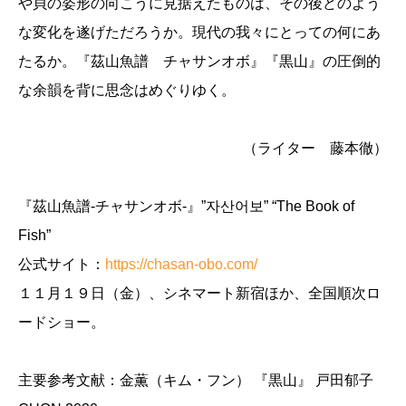
や貝の姿形の向こうに見据えたものは、その後どのよう
な変化を遂げただろうか。現代の我々にとっての何にあ
たるか。『茲山魚譜 チャサンオボ』『黒山』の圧倒的
な余韻を背に思念はめぐりゆく。
（ライター 藤本徹）
『茲山魚譜-チャサンオボ-』”자산어보” “The Book of
Fish”
公式サイト：
https://chasan-obo.com/
１１月１９日（金）、シネマート新宿ほか、全国順次ロ
ードショー。
主要参考文献：金薫（キム・フン） 『黒山』 戸田郁子