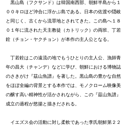
黒山島（フクサンド）は韓国南西部、朝鮮半島から１
００キロほど沖合に浮かぶ島である。日本の佐渡や隠岐
と同じく、古くから流罪地とされてきた。この島へ１８
０１年に流された天主教徒（カトリック）の両班、丁若
銓（チョン・ヤクチョン）が本作の主人公となる。
丁若銓はこの遠流の地でもうひとりの主人公、漁師青
年の昌大（チャンデ）などに学び、朝鮮における博物誌
のさきがけ『茲山魚譜』を著した。黒山島の豊かな自然
をほぼ全編の背景とする本作では、モノクローム映像美
の醸す高い精神性が活かされながら、この『茲山魚譜』
成立の過程が悠揚と描きだされる。
イエズス会の活動に対し柔軟であった李氏朝鮮第２２