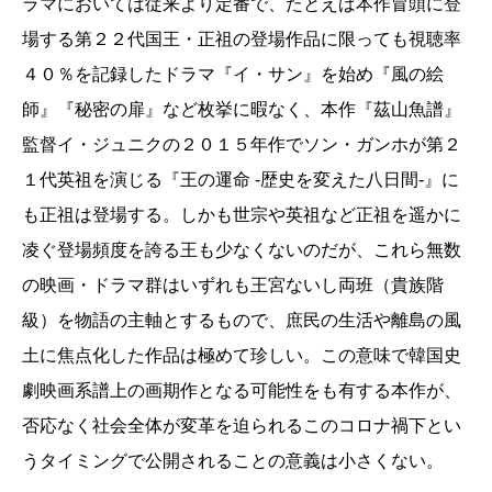
ラマにおいては従来より定番で、たとえば本作冒頭に登
場する第２２代国王・正祖の登場作品に限っても視聴率
４０％を記録したドラマ『イ・サン』を始め『風の絵
師』『秘密の扉』など枚挙に暇なく、本作『茲山魚譜』
監督イ・ジュニクの２０１５年作でソン・ガンホが第２
１代英祖を演じる『王の運命 -歴史を変えた八日間-』に
も正祖は登場する。しかも世宗や英祖など正祖を遥かに
凌ぐ登場頻度を誇る王も少なくないのだが、これら無数
の映画・ドラマ群はいずれも王宮ないし両班（貴族階
級）を物語の主軸とするもので、庶民の生活や離島の風
土に焦点化した作品は極めて珍しい。この意味で韓国史
劇映画系譜上の画期作となる可能性をも有する本作が、
否応なく社会全体が変革を迫られるこのコロナ禍下とい
うタイミングで公開されることの意義は小さくない。