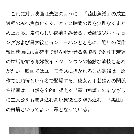
これに対し映画は先述のように、『茲山魚譜』の成立
過程のみへ焦点化することで２時間の尺を無理なくまと
め上げる。素晴らしい熱演をみせる丁若銓役ソル・ギョ
ングおよび昌大役ピョン・ヨハンとともに、近年の傑作
韓国映画には高確率で顔を覗かせる名脇役であり丁若銓
の世話をする寡婦役イ・ジョンウンの軽妙な演技も忘れ
がたい。映画ではユーモラスに描かれるこの寡婦は、原
作では順毎という名で登場する。彼女と丁若銓との関係
性描写は、自然を全的に捉える『茲山魚譜』のまなざし
に主人公をも巻き込む高い象徴性を孕み込む、『黒山』
の白眉といってよい一幕となっている。