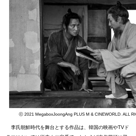
ⓒ 2021 MegaboxJoongAng PLUS M & CINEWORLD. ALL R
李氏朝鮮時代を舞台とする作品は、韓国の映画やTVド