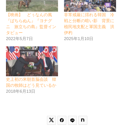
【映画】 どぅなんの風
非常戒厳に揺れる韓国 冷
『ばちらぬん』『ヨナグ
戦と分断の暗い影 背景に
ニ 旅立ちの島』監督イン
植民地支配と軍国主義 洪
タビュー
伊杓
2022年5月7日
2025年1月10日
史上初の米朝首脳会談 韓
国の牧師はどう見ているか
2018年6月13日

