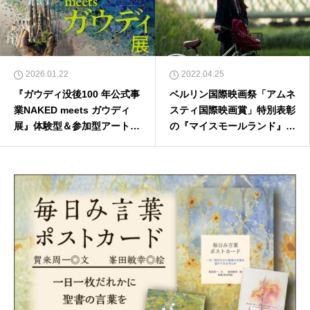
2026.01.22
2022.04.25
『ガウディ没後100 年公式事
ベルリン国際映画祭「アムネ
業NAKED meets ガウディ
スティ国際映画賞」特別表彰
展』体験型＆参加型アートで
の『マイスモールランド』
感じるガウディの世界
５月６日公開