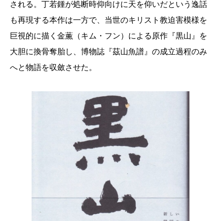
される。丁若鍾が処断時仰向けに天を仰いだという逸話
も再現する本作は一方で、当世のキリスト教迫害模様を
巨視的に描く金薫（キム・フン）による原作『黒山』を
大胆に換骨奪胎し、博物誌『茲山魚譜』の成立過程のみ
へと物語を収斂させた。