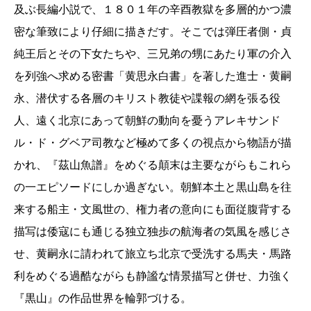
及ぶ長編小説で、１８０１年の辛酉教獄を多層的かつ濃
密な筆致により仔細に描きだす。そこでは弾圧者側・貞
純王后とその下女たちや、三兄弟の甥にあたり軍の介入
を列強へ求める密書「黄思永白書」を著した進士・黄嗣
永、潜伏する各層のキリスト教徒や諜報の網を張る役
人、遠く北京にあって朝鮮の動向を憂うアレキサンド
ル・ド・グベア司教など極めて多くの視点から物語が描
かれ、『茲山魚譜』をめぐる顛末は主要ながらもこれら
の一エピソードにしか過ぎない。朝鮮本土と黒山島を往
来する船主・文風世の、権力者の意向にも面従腹背する
描写は倭寇にも通じる独立独歩の航海者の気風を感じさ
せ、黄嗣永に請われて旅立ち北京で受洗する馬夫・馬路
利をめぐる過酷ながらも静謐な情景描写と併せ、力強く
『黒山』の作品世界を輪郭づける。