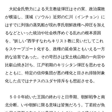
大妃金氏勢力による天主教徒弾圧はその実、政治腐敗
が横溢し、漢城（ソウル）近郊の仁川（インチョン）に
はすでに列強の蒸気船が現れ李氏朝鮮政権へ抑圧を加え
るなどといった統治や社会秩序めぐる乱れの根本原因
を、“妖しい”西学すなわちキリスト教に見いだしてこれ
をスケープゴート化する、政権の延命策ともいえる一方
的な迫害であった。その苛烈さは安土桃山期の一向宗や
比叡山焼き討ち、江戸初期のキリシタン弾圧を思わせる
とともに、特定の信仰集団が悪の権化と目され排除対象
化した点ではナチスのユダヤ排斥をも想起させる。
５００年続いた王国の終わりと日帝期、朝鮮戦争と南
北分断。いや朝鮮に限る意味は皆無だろう。丁若銓が魚