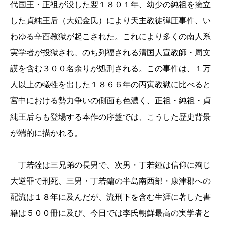
代国王・正祖が没した翌１８０１年、幼少の純祖を擁立
した貞純王后（大妃金氏）により天主教徒弾圧事件、い
わゆる辛酉教獄が起こされた。これにより多くの南人系
実学者が投獄され、のち列福される清国人宣教師・周文
謨を含む３００名余りが処刑される。この事件は、１万
人以上の犠牲を出した１８６６年の丙寅教獄に比べると
宮中における勢力争いの側面も色濃く、正祖・純祖・貞
純王后らも登場する本作の序盤では、こうした歴史背景
が端的に描かれる。
丁若銓は三兄弟の長男で、次男・丁若鍾は信仰に殉じ
大逆罪で刑死、三男・丁若鏞の半島南西部・康津郡への
配流は１８年に及んだが、流刑下を含む生涯に著した書
籍は５００冊に及び、今日では李氏朝鮮最高の実学者と