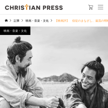

記事
映画・音楽・文化
【映画評】 信従のまなざし、遠流の明晰
映画・音楽・文化