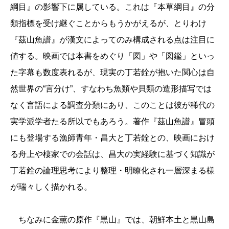
綱目』の影響下に属している。これは『本草綱目』の分
類指標を受け継ぐことからもうかがえるが、とりわけ
『茲山魚譜』が漢文によってのみ構成される点は注目に
値する。映画では本書をめぐり「図」や「図鑑」といっ
た字幕も数度表れるが、現実の丁若銓が抱いた関心は自
然世界の“言分け”、すなわち魚類や貝類の造形描写では
なく言語による調査分類にあり、このことは彼が稀代の
実学派学者たる所以でもあろう。著作『茲山魚譜』冒頭
にも登場する漁師青年・昌大と丁若銓との、映画におけ
る舟上や棲家での会話は、昌大の実経験に基づく知識が
丁若銓の論理思考により整理・明瞭化され一層深まる様
が瑞々しく描かれる。
ちなみに金薫の原作『黒山』では、朝鮮本土と黒山島