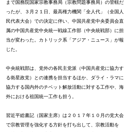
まで国務院国家宗教事務局（宗教問題事務局）の管轄だ
ったが、３月２１日、最高権力機関「全人代」（全国人
民代表大会）での決定に伴い、中国共産党中央委員会直
属の中国共産党中央統一戦線工作部（中央統戦部）に担
当が変わった。カトリック系「アジア・ニュース」が報
じた。
中央統戦部は、党外の各民主党派（中国共産党に協力す
る衛星政党）との連携を担当するほか、ダライ・ラマに
協力する国内外のチベット解放活動に対する工作や、海
外における祖国統一工作も担う。
習近平総書記（国家主席）は２０１７年１０月の党大会
で宗教管理を強化する方針を打ち出して、宗教活動を