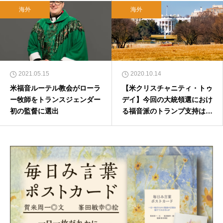
海外
海外
2021.05.15
2020.10.14
米福音ルーテル教会がローラ
【米クリスチャニティ・トゥ
ー牧師をトランスジェンダー
デイ】今回の大統領選におけ
初の監督に選出
る福音派のトランプ支持は前
回よりも厚い ―― 「祈り・
賛美・愛国心」を掲げた集会
で見えてきたもう一つの注目
点 （3）