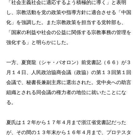
「社会主義社会に適応するよう積極的に導く」と表明
し、宗教活動を党の政策や指導方針に適合させる「中国
化」を強調した。また宗教政策を担当する党幹部も、
「国家の利益や社会の公益に関係する宗教事務の管理を
強化する」と明らかにした。
一方、夏寶龍（シャ・バオロン）前党書記（６６）が３
月１４日、人民政治協商会議（政協）の第１３回第１回
会議で、秘書長兼副主席に選出された。党中央への助言
組織とされる同会議の権力者の地位に就いたことにな
る。
夏氏は１２年から１７年４月まで浙江省党書記だった
が、その間の１３年末から１６年４月まで、プロテスタ