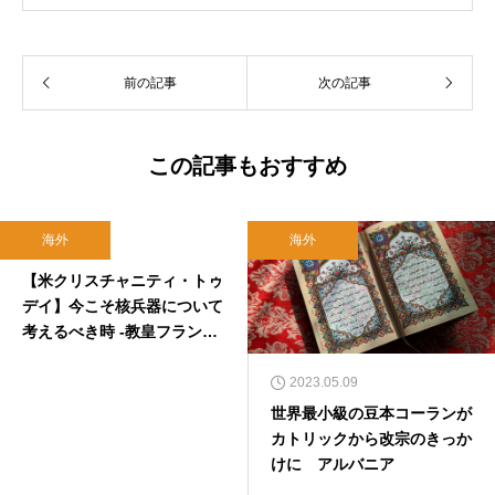
れ。関西学院大学社会学部卒業。９０年代、い
のちのことば社で「いのちのことば」「百万人
の福音」の編集責任者を務め、新教出版社を経
前の記事
次の記事
て、雜賀編集工房として独立。
この記事もおすすめ
海外
海外
2020.08.09
【米クリスチャニティ・トゥ
デイ】今こそ核兵器について
考えるべき時 -教皇フランシ
スコが「核の抑止力」を非難
し、新戦略兵器削減条約（S
2023.05.09
TART条約）失効を間近に控
世界最小級の豆本コーランが
えるいま、プロテスタントは
カトリックから改宗のきっか
どこに立つべきだろうか？-
けに アルバニア