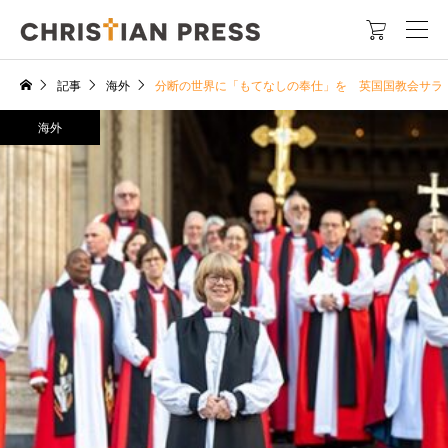

記事
海外
分断の世界に「もてなしの奉仕」を 英国国教会サラ
海外