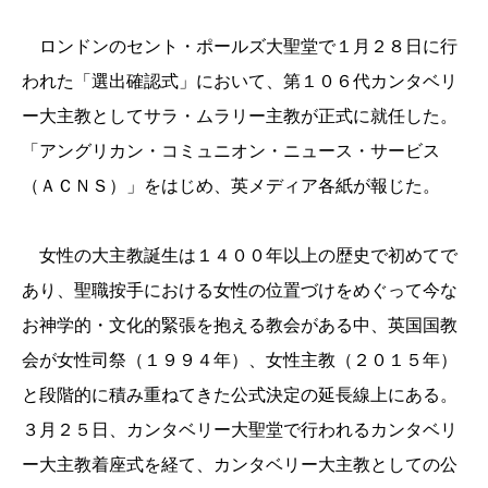
ロンドンのセント・ポールズ大聖堂で１月２８日に行
われた「選出確認式」において、第１０６代カンタベリ
ー大主教としてサラ・ムラリー主教が正式に就任した。
「アングリカン・コミュニオン・ニュース・サービス
（ＡＣＮＳ）」をはじめ、英メディア各紙が報じた。
女性の大主教誕生は１４００年以上の歴史で初めてで
あり、聖職按手における女性の位置づけをめぐって今な
お神学的・文化的緊張を抱える教会がある中、英国国教
会が女性司祭（１９９４年）、女性主教（２０１５年）
と段階的に積み重ねてきた公式決定の延長線上にある。
３月２５日、カンタベリー大聖堂で行われるカンタベリ
ー大主教着座式を経て、カンタベリー大主教としての公