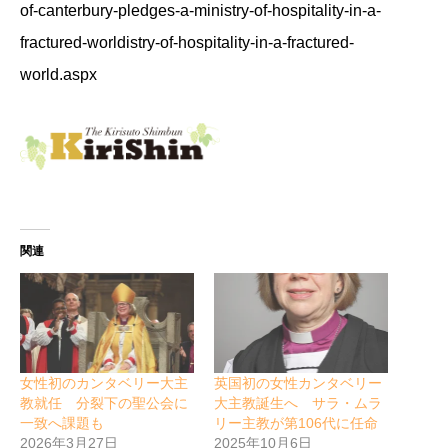
of-canterbury-pledges-a-ministry-of-hospitality-in-a-
fractured-worldistry-of-hospitality-in-a-fractured-
world.aspx
関連
女性初のカンタベリー大主
英国初の女性カンタベリー
教就任 分裂下の聖公会に
大主教誕生へ サラ・ムラ
一致へ課題も
リー主教が第106代に任命
2026年3月27日
2025年10月6日