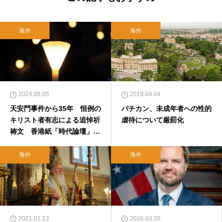
海外
海外
2024.06.05
2019.04.04
天安門事件から35年 恒例の
バチカン、未成年者への性的
キリスト者有志による追悼祈
虐待について厳罰化
祷文 香港紙「時代論壇」に
掲載されず白紙に
海外
海外
2021.01.13
2026.03.30