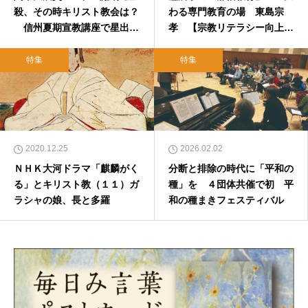
殺、その時キリスト教会は？
わる専門教育の場 東島宗
信州夏期宣教講座で星出氏
孝 【宗教リテラシー向上委
講演
員会】
特集
特集
2020.12.25
2026.02.02
ＮＨＫ大河ドラマ「麒麟がく
分断と排除の時代に「平和の
る」とキリスト教（１１）ガ
種」を ４団体共催で初 平
ラシャの娘、長と多羅
和の種まきフェスティバル