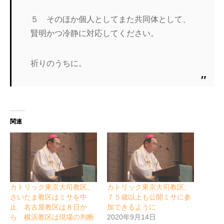
５ そのほか個人としてまた共同体として、
賢明かつ冷静に対応してください。
祈りのうちに。
関連
カトリック東京大司教区、
カトリック東京大司教区、
さいたま教区はミサを中
７５歳以上も公開ミサに参
止 名古屋教区は８日か
加できるように
ら 横浜教区は現場の判断
2020年9月14日