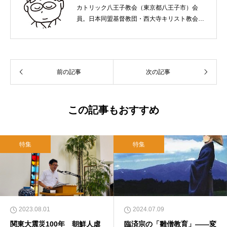
カトリック八王子教会（東京都八王子市）会
員。日本同盟基督教団・西大寺キリスト教会
（岡山市）で受洗。１９６５年、兵庫県生ま
れ。関西学院大学社会学部卒業。９０年代、い
のちのことば社で「いのちのことば」「百万人
の福音」の編集責任者を務め、新教出版社を経
前の記事
次の記事
て、雜賀編集工房として独立。
この記事もおすすめ
特集
特集
2023.08.01
2024.07.09
関東大震災100年 朝鮮人虐
臨済宗の「雛僧教育」――変