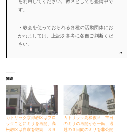
を利用してください。教区としても整備中で
す。
・教会を使っておられる各種の活動団体にお
かれましては、上記を参考に各自ご判断くだ
さい。
関連
カトリック京都教区はブロ
カトリック高松教区、主日
ックごとにミサを再開、高
のミサの再開から一転、過
松教区は自粛を継続 ３９
越の３日間のミサを非公開