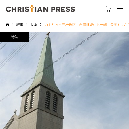

記事
特集
カトリック高松教区 自粛継続から一転、公開ミサな
特集