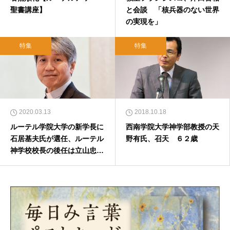
聖書講座】
と会談 「核兵器のない世界
の実現を」
特集
特集
2020.03.13
2018.10.18
ルーテル学院大学の新学長に
西南学院大学神学部教授の天
石居基夫氏が選任、ルーテル
野有氏、召天 ６２歳
神学校校長の後任は立山忠浩
氏に