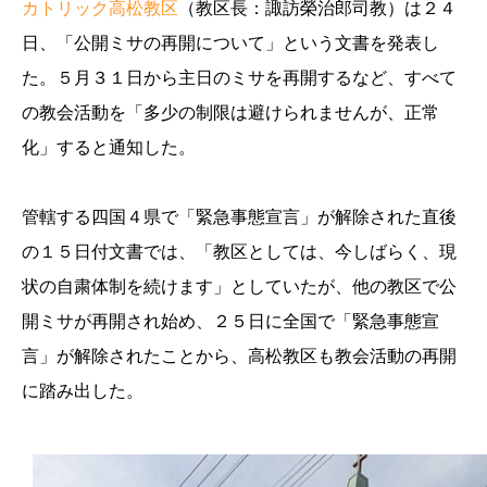
カトリック高松教区
（教区長：諏訪榮治郎司教）は２４
日、「公開ミサの再開について」という文書を発表し
た。５月３１日から主日のミサを再開するなど、すべて
の教会活動を「多少の制限は避けられませんが、正常
化」すると通知した。
管轄する四国４県で「緊急事態宣言」が解除された直後
の１５日付文書では、「教区としては、今しばらく、現
状の自粛体制を続けます」としていたが、他の教区で公
開ミサが再開され始め、２５日に全国で「緊急事態宣
言」が解除されたことから、高松教区も教会活動の再開
に踏み出した。