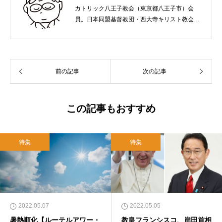
カトリック八王子教会（東京都八王子市）会
員。日本同盟基督教団・西大寺キリスト教会
（岡山市）で受洗。１９６５年、兵庫県生ま
れ。関西学院大学社会学部卒業。９０年代、い
のちのことば社で「いのちのことば」「百万人
の福音」の編集責任者を務め、新教出版社を経
前の記事
次の記事
て、雜賀編集工房として独立。
この記事もおすすめ
特集
特集
2022.05.07
2022.05.05
暑熱順化【ルーテルアワー・
教皇フランシスコ、岸田首相