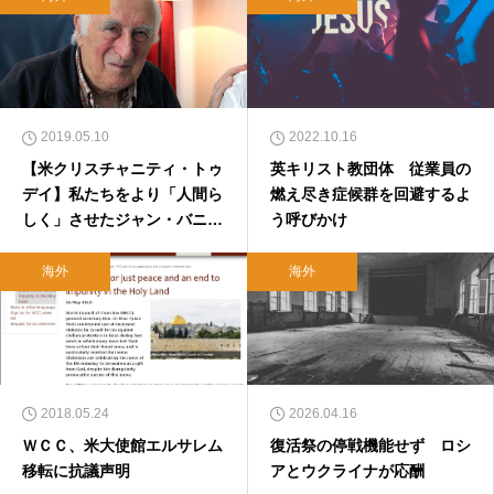
2019.05.10
2022.10.16
【米クリスチャニティ・トゥ
英キリスト教団体 従業員の
デイ】私たちをより「人間ら
燃え尽き症候群を回避するよ
しく」させたジャン・バニエ
う呼びかけ
（対訳）
海外
海外
2018.05.24
2026.04.16
ＷＣＣ、米大使館エルサレム
復活祭の停戦機能せず ロシ
移転に抗議声明
アとウクライナが応酬