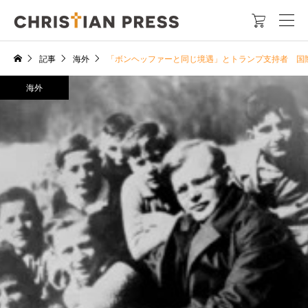

記事
海外
「ボンヘッファーと同じ境遇」とトランプ支持者 国
海外