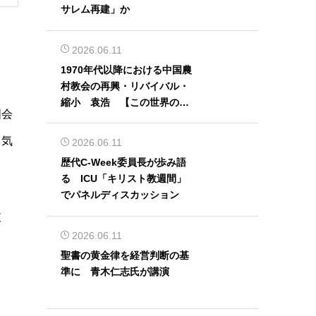
サレム再建」か
2026.06.11
1970年代以降における中国農
村教会の再興・リバイバル・
縮小 袁浩 【この世界の片
国会
隅から】
し気
2026.06.11
歴代C-Week委員長が歩み語
る ICU「キリスト教週間」
でパネルディスカッション
支
2026.06.11
聖書の黄金律を経営判断の基
準に 青木仁志氏が講演