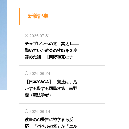
新着記事
2026.07.31
チャプレンへの道 其之1――
勤めていた教会の牧師を２度
辞めた話 【関野和寛のチャ
プレン奮闘記】第32回
2026.06.24
【日本YWCA】 憲法は、活
かすも殺すも国民次第 南野
森（憲法学者）
2026.06.14
教皇のAI警告に神学者ら反
応 「バベルの塔」か「エル