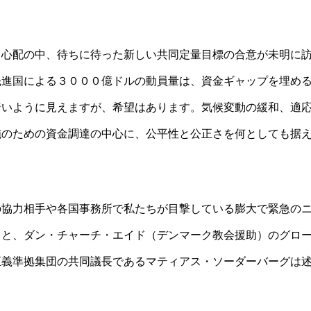
と心配の中、待ちに待った新しい共同定量目標の合意が未明に
先進国による３０００億ドルの動員量は、資金ギャップを埋め
暗いように見えますが、希望はあります。気候変動の緩和、適
施のための資金調達の中心に、公平性と公正さを何としても据
の協力相手や各国事務所で私たちが目撃している膨大で緊急の
」と、ダン・チャーチ・エイド（デンマーク教会援助）のグロ
正義準拠集団の共同議長であるマティアス・ソーダーバーグは