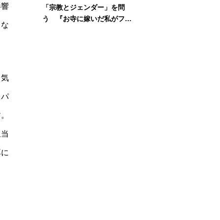
影響
「宗教とジェンダー」を問
う 『お寺に嫁いだ私がフェ
力な
ミニズムに出会って考えたこ
と』刊行記念イベント
と気
ッパ
す。
担当
耳に