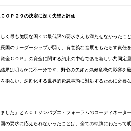
はＣＯＰ２９の決定に深く失望と評価
貧しく最も脆弱な国々の最低限の要求さえも満たせなかったこ
議長国のリーダーシップが弱く、有意義な進展をもたらす責任
「資金ＣＯＰ」の資金に関する約束の中心である新しい共同定
の結果は明らかに不十分です。野心の欠如と気候危機の影響を
頼を損ない、深刻化する世界的緊急事態に対処するために必要
りました」とＡＣＴジンバブエ・フォーラムのコーディネータ
な国の要求に応えられなかったことは、全ての軌跡にわたって