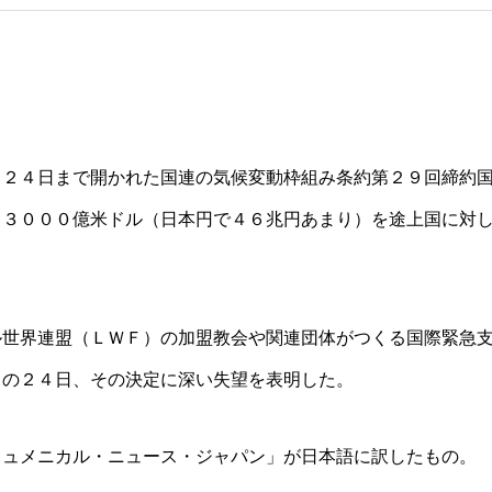
ら２４日まで開かれた国連の気候変動枠組み条約第２９回締約
も３０００億米ドル（日本円で４６兆円あまり）を途上国に対
。
ル世界連盟（ＬＷＦ）の加盟教会や関連団体がつくる国際緊急
日の２４日、その決定に深い失望を表明した。
キュメニカル・ニュース・ジャパン」が日本語に訳したもの。