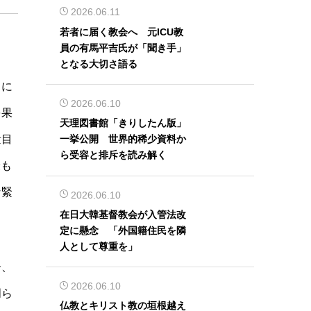
2026.06.11
若者に届く教会へ 元ICU教
員の有馬平吉氏が「聞き手」
となる大切さ語る
とに
2026.06.10
を果
天理図書館「きりしたん版」
量目
一挙公開 世界的稀少資料か
ら受容と排斥を読み解く
最も
な緊
2026.06.10
在日大韓基督教会が入管法改
定に懸念 「外国籍住民を隣
人として尊重を」
ー、
2026.06.10
明ら
仏教とキリスト教の垣根越え