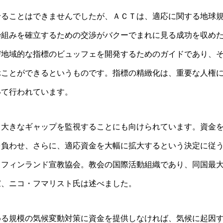
せることはできませんでしたが、ＡＣＴは、適応に関する地球
枠組みを確立するための交渉がバクーでまれに見る成功を収め
び地域的な指標のビュッフェを開発するためのガイドであり、
ぶことができるというものです。指標の精緻化は、重要な人権
いて行われています。
る大きなギャップを監視することにも向けられています。資金
を負わせ、さらに、適応資金を大幅に拡大するという決定に従
：フィンランド宣教協会。教会の国際活動組織であり、同国最
家、ニコ・フマリスト氏は述べました。
める規模の気候変動対策に資金を提供しなければ、気候に起因