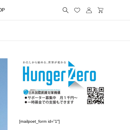




OP
[mailpoet_form id=”1″]