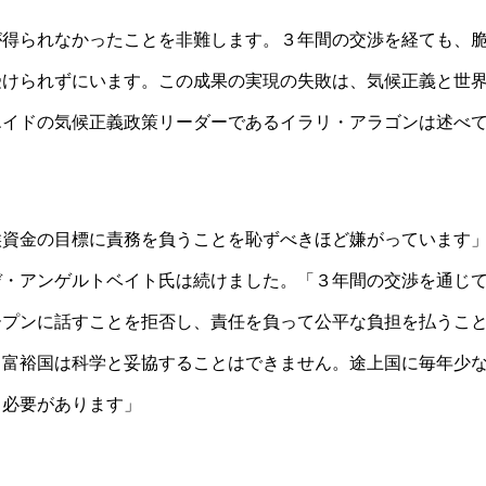
が得られなかったことを非難します。３年間の交渉を経ても、
受けられずにいます。この成果の実現の失敗は、気候正義と世
エイドの気候正義政策リーダーであるイラリ・アラゴンは述べ
候資金の目標に責務を負うことを恥ずべきほど嫌がっています
デ・アンゲルトベイト氏は続けました。「３年間の交渉を通じ
ープンに話すことを拒否し、責任を負って公平な負担を払うこ
。富裕国は科学と妥協することはできません。途上国に毎年少
る必要があります」