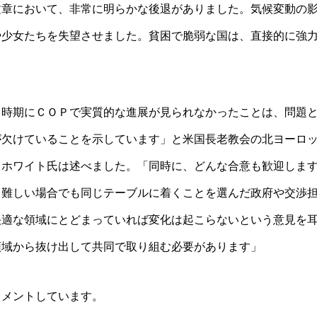
文章において、非常に明らかな後退がありました。気候変動の
や少女たちを失望させました。貧困で脆弱な国は、直接的に強
」
る時期にＣＯＰで実質的な進展が見られなかったことは、問題
が欠けていることを示しています」と米国長老教会の北ヨーロ
・ホワイト氏は述べました。「同時に、どんな合意も歓迎しま
て難しい場合でも同じテーブルに着くことを選んだ政府や交渉
快適な領域にとどまっていれば変化は起こらないという意見を
領域から抜け出して共同で取り組む必要があります」
コメントしています。