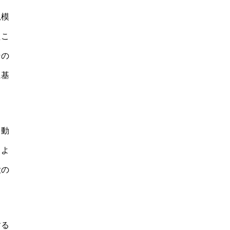
規模
たこ
その
に基
を動
うよ
大の
する