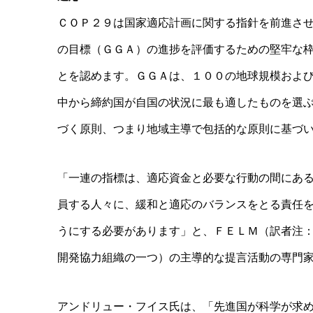
ＣＯＰ２９は国家適応計画に関する指針を前進さ
の目標（ＧＧＡ）の進捗を評価するための堅牢な
とを認めます。ＧＧＡは、１００の地球規模およ
中から締約国が自国の状況に最も適したものを選
づく原則、つまり地域主導で包括的な原則に基づ
「一連の指標は、適応資金と必要な行動の間にあ
員する人々に、緩和と適応のバランスをとる責任
うにする必要があります」と、ＦＥＬＭ（訳者注
開発協力組織の一つ）の主導的な提言活動の専門
アンドリュー・フイス氏は、「先進国が科学が求