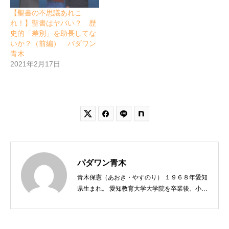
【聖書の不思議あれこ
れ！】聖書はヤバい？ 歴
史的「差別」を助長してな
いか？（前編） パダワン
青木
2021年2月17日


パダワン青木
青木保憲（あおき・やすのり） １９６８年愛知
県生まれ。 愛知教育大学大学院を卒業後、小学
校教員を経て牧師を志し、アンデレ宣教神学院
へ進む。その後、京都大学教育学研究科卒（修
士）、同志社大学大学院神学研究科卒（神学博