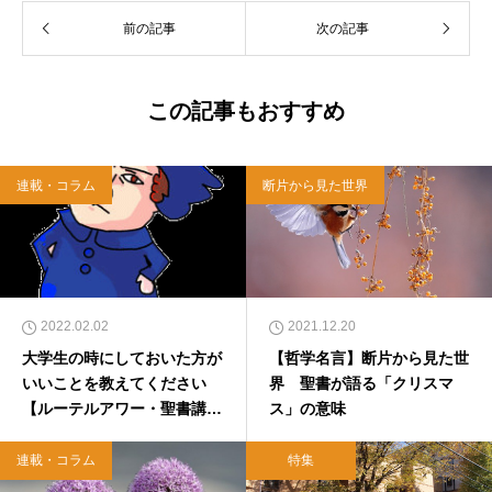
士、２０１１年）。グレース宣教会牧師、同志
前の記事
次の記事
社大学嘱託講師。東日本大震災の復興を願って
来日するナッシュビルのクライストチャーチ・
クワイアと交流を深める。映画と教会での説教
をこよなく愛する。聖書と「スターウォーズ」
この記事もおすすめ
が座右の銘。いまだジェダイマスターになるこ
とを夢見るパダワン。一男二女の父。著書に
『アメリカ福音派の歴史』（２０１２年、明石
連載・コラム
断片から見た世界
書店）。
2022.02.02
2021.12.20
大学生の時にしておいた方が
【哲学名言】断片から見た世
いいことを教えてください
界 聖書が語る「クリスマ
【ルーテルアワー・聖書講
ス」の意味
座】
連載・コラム
特集