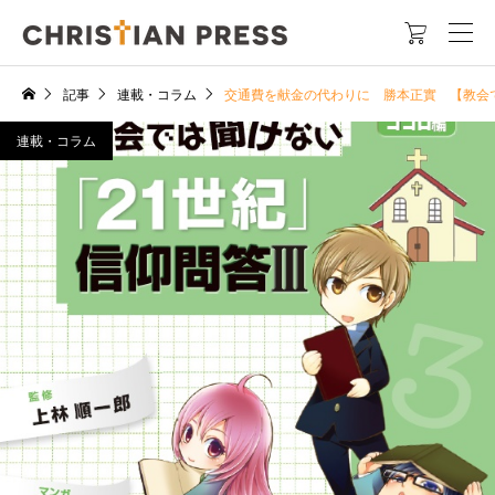

記事
連載・コラム
交通費を献金の代わりに 勝本正實 【教会
連載・コラム