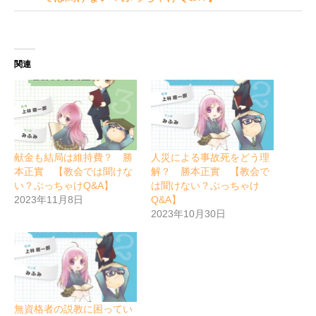
関連
献金も結局は維持費？ 勝
人災による事故死をどう理
本正實 【教会では聞けな
解？ 勝本正實 【教会で
い？ぶっちゃけQ&A】
は聞けない？ぶっちゃけ
2023年11月8日
Q&A】
2023年10月30日
無資格者の説教に困ってい