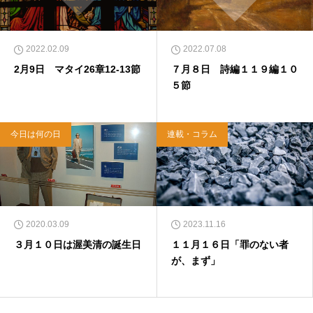
2022.02.09
2022.07.08
2月9日 マタイ26章12-13節
７月８日 詩編１１９編１０
５節
今日は何の日
連載・コラム
2020.03.09
2023.11.16
３月１０日は渥美清の誕生日
１１月１６日「罪のない者
が、まず」