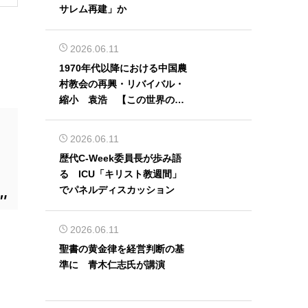
サレム再建」か
2026.06.11
1970年代以降における中国農
村教会の再興・リバイバル・
縮小 袁浩 【この世界の片
隅から】
2026.06.11
歴代C-Week委員長が歩み語
る ICU「キリスト教週間」
でパネルディスカッション
2026.06.11
聖書の黄金律を経営判断の基
準に 青木仁志氏が講演