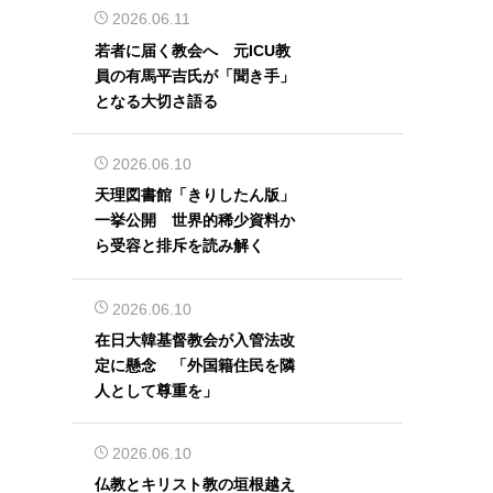
2026.06.11
若者に届く教会へ 元ICU教
員の有馬平吉氏が「聞き手」
となる大切さ語る
2026.06.10
天理図書館「きりしたん版」
一挙公開 世界的稀少資料か
ら受容と排斥を読み解く
2026.06.10
在日大韓基督教会が入管法改
定に懸念 「外国籍住民を隣
人として尊重を」
2026.06.10
仏教とキリスト教の垣根越え