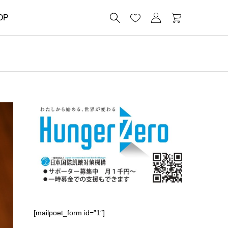




OP
[mailpoet_form id=”1″]