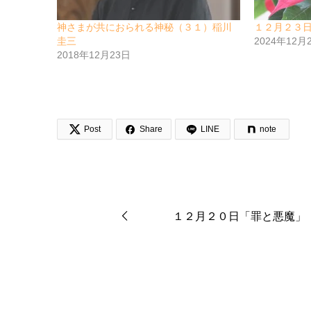
神さまが共におられる神秘（３１）稲川
１２月２３
圭三
2024年12月
2018年12月23日


Post
Share
LINE
note
１２月２０日「罪と悪魔」