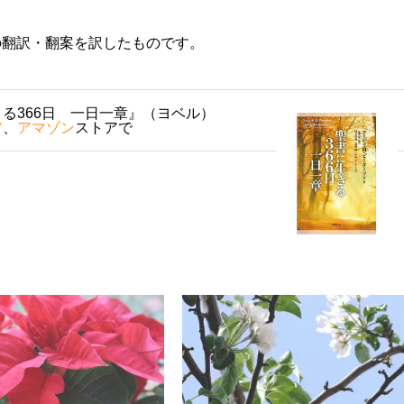
の翻訳・翻案を訳したものです。
る366日 一日一章』（ヨベル）
ア
、
アマゾン
ストアで