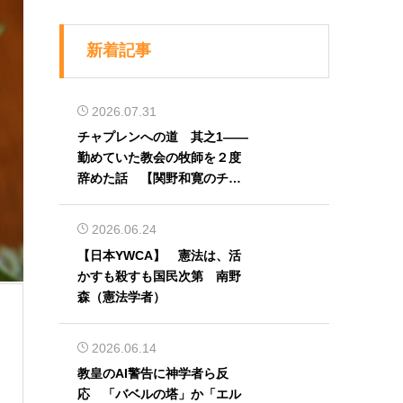
新着記事
2026.07.31
チャプレンへの道 其之1――
勤めていた教会の牧師を２度
辞めた話 【関野和寛のチャ
プレン奮闘記】第32回
2026.06.24
【日本YWCA】 憲法は、活
かすも殺すも国民次第 南野
森（憲法学者）
2026.06.14
教皇のAI警告に神学者ら反
応 「バベルの塔」か「エル