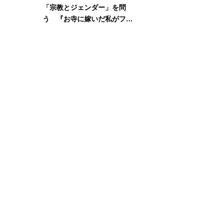
「宗教とジェンダー」を問
う 『お寺に嫁いだ私がフェ
ミニズムに出会って考えたこ
と』刊行記念イベント