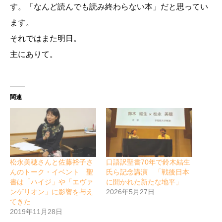
す。「なんど読んでも読み終わらない本」だと思ってい
ます。
それではまた明日。
主にありて。
関連
松永美穂さんと佐藤裕子さ
口語訳聖書70年で鈴木結生
んのトーク・イベント 聖
氏ら記念講演 「戦後日本
書は「ハイジ」や「エヴァ
に開かれた新たな地平」
ンゲリオン」に影響を与え
2026年5月27日
てきた
2019年11月28日