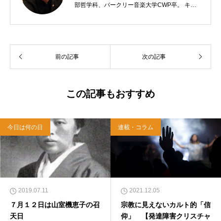
部哲学科、バークリー音楽大学CWP卒。 キリ
スト教会をはじめ、お寺や神社のサポートも行
う宗教法人専門の行政書士。2020年7月よりク
リスチャンプレスのディレクターに。 10万人
以上のフォロワーがいるツイッターアカウント
前の記事
次の記事
「上馬キリスト教会（@kamiumach）」の運営
を行う「まじめ担当」。 著書に『聖書を読んだ
ら哲学がわかった 〜キリスト教で解きあかす
西洋哲学超入門〜』（日本実業出版）、『人生
この記事もおすすめ
に悩んだから聖書に相談してみた』（KADOKA
WA）、『キリスト教って、何なんだ？』（ダ
イヤモンド社）、『世界一ゆるい聖書入門』、
今日は何の日
連載・コラム
『世界一ゆるい聖書教室』（「ふざけ担当」LE
ONとの共著、講談社）などがある。新著<a hr
ef="https://amzn.to/376F9aC">『ふっと心がラ
クになる 眠れぬ夜の聖書のことば』（大和書
房）</a>２０２２年３月１５日発売。
2019.07.11
2021.12.05
７月１２日は山室機恵子の召
宗教に見えないカルト的「信
天日
仰」 【発達障害クリスチャ