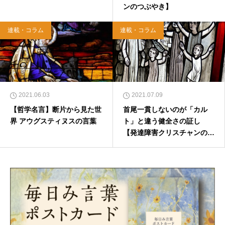
ンのつぶやき】
連載・コラム
連載・コラム
2021.06.03
2021.07.09
【哲学名言】断片から見た世
首尾一貫しないのが「カル
界 アウグスティヌスの言葉
ト」と違う健全さの証し
【発達障害クリスチャンのつ
ぶやき】