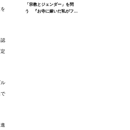
「宗教とジェンダー」を問
道を
う 『お寺に嫁いだ私がフェ
ミニズムに出会って考えたこ
と』刊行記念イベント
公認
暫定
ゴル
民で
民進