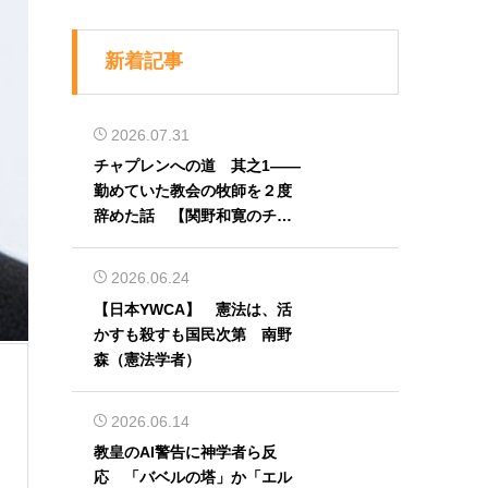
新着記事
2026.07.31
チャプレンへの道 其之1――
勤めていた教会の牧師を２度
辞めた話 【関野和寛のチャ
プレン奮闘記】第32回
2026.06.24
【日本YWCA】 憲法は、活
かすも殺すも国民次第 南野
森（憲法学者）
2026.06.14
教皇のAI警告に神学者ら反
応 「バベルの塔」か「エル