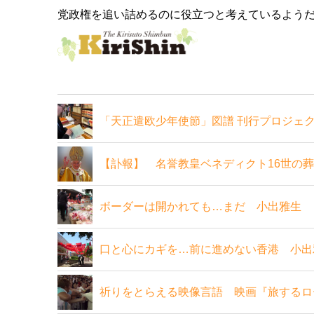
党政権を追い詰めるのに役立つと考えているよう
「天正遣欧少年使節」図譜 刊行プロジェ
【訃報】 名誉教皇ベネディクト16世の
ボーダーは開かれても…まだ 小出雅生 
口と心にカギを…前に進めない香港 小出
祈りをとらえる映像言語 映画『旅するロ