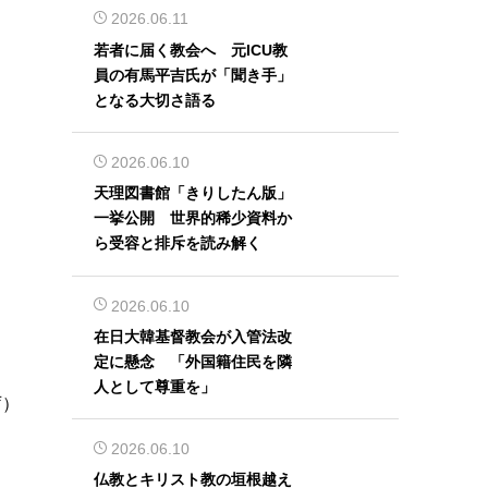
2026.06.11
若者に届く教会へ 元ICU教
員の有馬平吉氏が「聞き手」
となる大切さ語る
2026.06.10
天理図書館「きりしたん版」
一挙公開 世界的稀少資料か
ら受容と排斥を読み解く
2026.06.10
在日大韓基督教会が入管法改
定に懸念 「外国籍住民を隣
人として尊重を」
庁）
2026.06.10
仏教とキリスト教の垣根越え