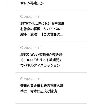
サレム再建」か
2026.06.11
1970年代以降における中国農
村教会の再興・リバイバル・
縮小 袁浩 【この世界の片
隅から】
2026.06.11
歴代C-Week委員長が歩み語
る ICU「キリスト教週間」
でパネルディスカッション
2026.06.11
聖書の黄金律を経営判断の基
準に 青木仁志氏が講演