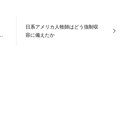
教』
日系アメリカ人牧師はどう強制収
境
容に備えたか