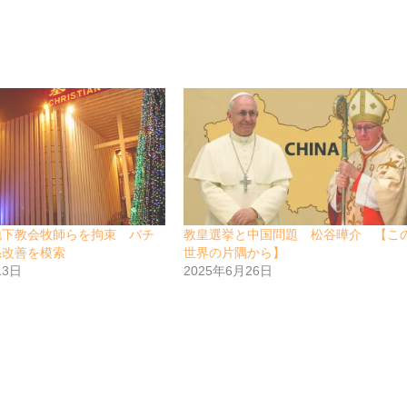
地下教会牧師らを拘束 バチ
教皇選挙と中国問題 松谷曄介 【こ
係改善を模索
世界の片隅から】
13日
2025年6月26日