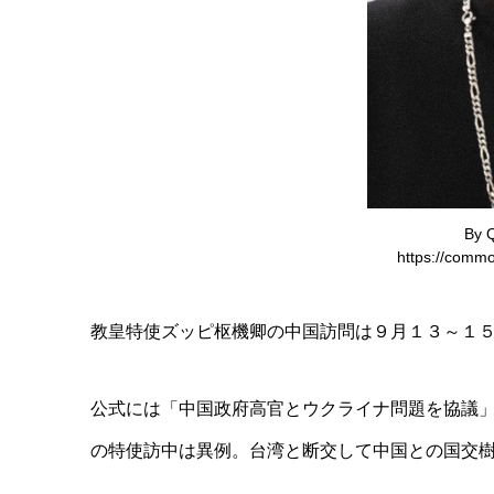
By Q
https://commo
教皇特使ズッピ枢機卿の中国訪問は９月１３～１
公式には「中国政府高官とウクライナ問題を協議
の特使訪中は異例。台湾と断交して中国との国交