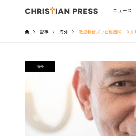
ニュース
記事
海外
教皇特使ズッピ枢機卿 ９月1
海外