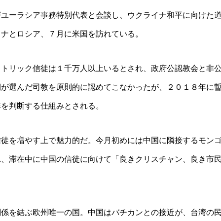
輝ユーラシア事務特別代表と会談し、ウクライナ和平に向けた
イナとロシア、７月に米国を訪れている。
カトリック信徒は１千万人以上いるとされ、政府公認教会と非
側が選んだ司教を原則的に認めてこなかったが、２０１８年に
非を判断する仕組みとされる。
信徒を増やす上で魅力的だ。今月初めには中国に隣接するモン
れ、滞在中に中国の信徒に向けて「良きクリスチャン、良き市
関係を結ぶ欧州唯一の国。中国はバチカンとの接近が、台湾の