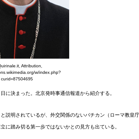
uirinale.it, Attribution,
ns.wikimedia.org/w/index.php?
curid=87504695
５日に決まった。北京発時事通信報道から紹介する。
」と説明されているが、外交関係のないバチカン（ローマ教皇
樹立に踏み切る第一歩ではないかとの見方も出ている。