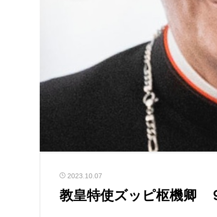
2023.10.07
教皇特使ズッピ枢機卿 ９