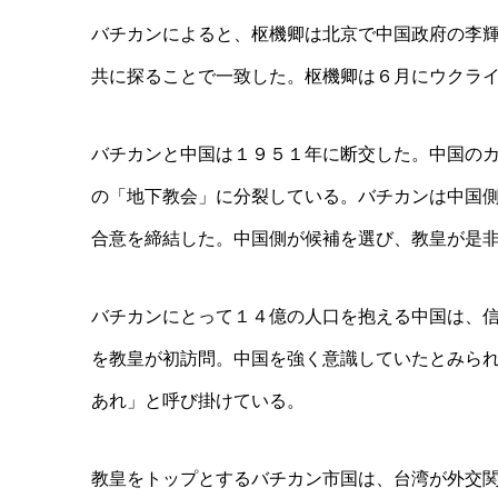
バチカンによると、枢機卿は北京で中国政府の李
共に探ることで一致した。枢機卿は６月にウクラ
バチカンと中国は１９５１年に断交した。中国の
の「地下教会」に分裂している。バチカンは中国
合意を締結した。中国側が候補を選び、教皇が是
バチカンにとって１４億の人口を抱える中国は、
を教皇が初訪問。中国を強く意識していたとみら
あれ」と呼び掛けている。
教皇をトップとするバチカン市国は、台湾が外交