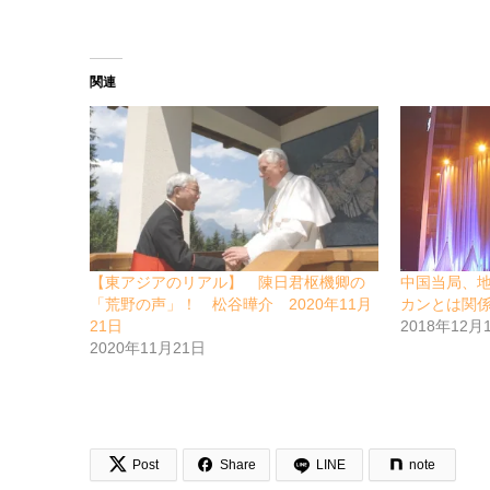
関連
【東アジアのリアル】 陳日君枢機卿の
中国当局、
「荒野の声」！ 松谷曄介 2020年11月
カンとは関
21日
2018年12月
2020年11月21日


Post
Share
LINE
note