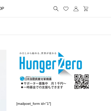




OP
[mailpoet_form id=”1″]