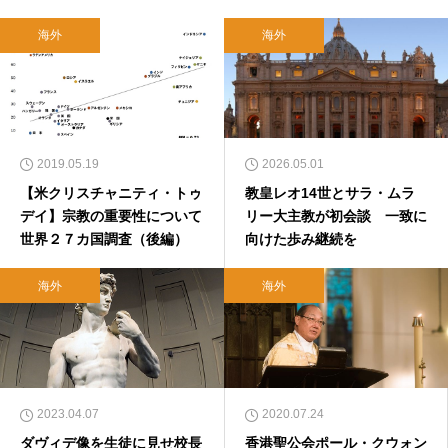
海外
海外
2019.05.19
2026.05.01
【米クリスチャニティ・トゥ
教皇レオ14世とサラ・ムラ
デイ】宗教の重要性について
リー大主教が初会談 一致に
世界２７カ国調査（後編）
向けた歩み継続を
海外
海外
2023.04.07
2020.07.24
ダヴィデ像を生徒に見せ校長
香港聖公会ポール・クウォン