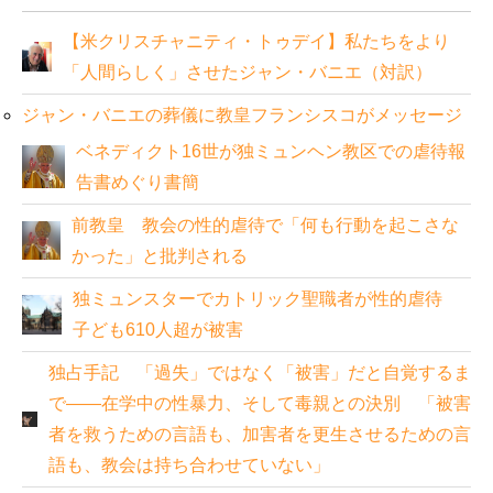
【米クリスチャニティ・トゥデイ】私たちをより
「人間らしく」させたジャン・バニエ（対訳）
ジャン・バニエの葬儀に教皇フランシスコがメッセージ
ベネディクト16世が独ミュンヘン教区での虐待報
告書めぐり書簡
前教皇 教会の性的虐待で「何も行動を起こさな
かった」と批判される
独ミュンスターでカトリック聖職者が性的虐待
子ども610人超が被害
独占手記 「過失」ではなく「被害」だと自覚するま
で――在学中の性暴力、そして毒親との決別 「被害
者を救うための言語も、加害者を更生させるための言
語も、教会は持ち合わせていない」