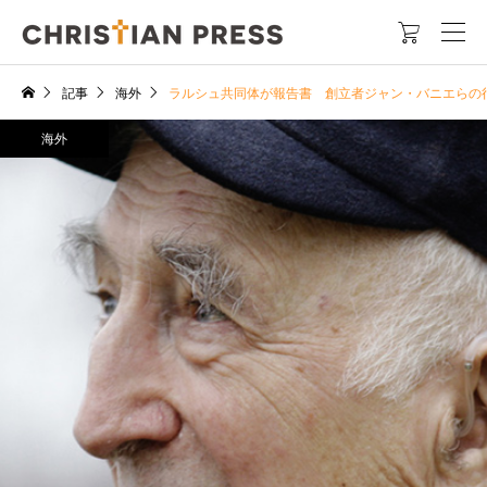

記事
海外
ラルシュ共同体が報告書 創立者ジャン・バニエらの
海外