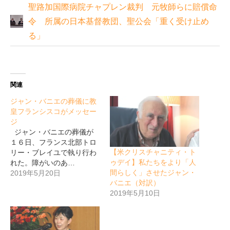
聖路加国際病院チャプレン裁判 元牧師らに賠償命
令 所属の日本基督教団、聖公会「重く受け止め
る」
関連
ジャン・バニエの葬儀に教
皇フランシスコがメッセー
ジ
ジャン・バニエの葬儀が
１６日、フランス北部トロ
【米クリスチャニティ・ト
リー・ブレイユで執り行わ
ゥデイ】私たちをより「人
れた。障がいのあ…
間らしく」させたジャン・
2019年5月20日
バニエ（対訳）
2019年5月10日