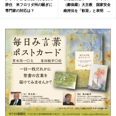
辞任 米フロリダ州の騒ぎに
（鄺保羅）大主教 国家安全
専門家の対応は？
維持法を「歓迎」と表明 2
020年7月24日