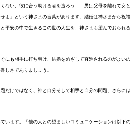
よくない、彼に合う助ける者を造ろう……男は父母を離れて女
わせよ」という神さまの言葉があります。結婚は神さまから祝
謝と平安の中で生きるこの世の人生を、神さまも望んでおられ
すぐにも相手に打ち明け、結婚をめざして直進されるのがよい
の難しさでありましょう。
問題だけではなく、神と自分そして相手と自分の問題、さらに
べています。「他の人との望ましいコミュニケーションは以下