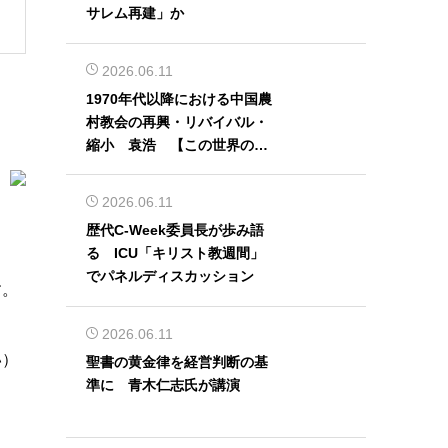
サレム再建」か
2026.06.11
1970年代以降における中国農
村教会の再興・リバイバル・
縮小 袁浩 【この世界の片
隅から】
2026.06.11
歴代C-Week委員長が歩み語
る ICU「キリスト教週間」
でパネルディスカッション
す。
2026.06.11
い）
聖書の黄金律を経営判断の基
準に 青木仁志氏が講演