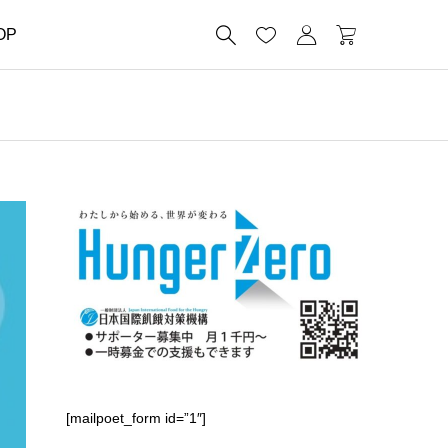




OP
[mailpoet_form id=”1″]