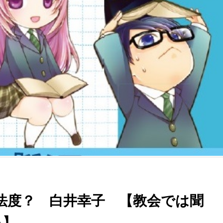
法度？ 白井幸子 【教会では聞
A】