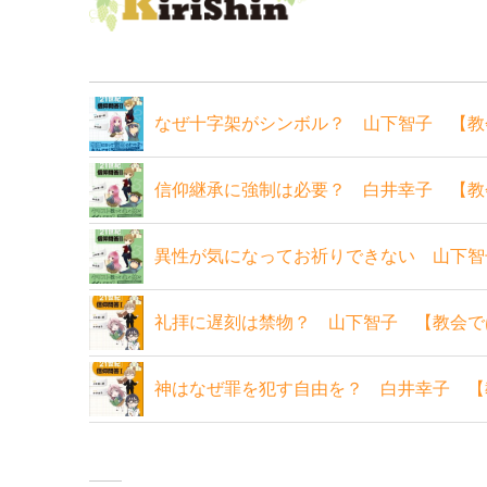
なぜ十字架がシンボル？ 山下智子 【教
信仰継承に強制は必要？ 白井幸子 【教
異性が気になってお祈りできない 山下智
礼拝に遅刻は禁物？ 山下智子 【教会で
神はなぜ罪を犯す自由を？ 白井幸子 【