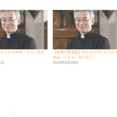
におられる神秘（６０）稲川
【毎週日曜連載】神さまが共におられ
神秘（１０９）稲川圭三
4日
2020年6月28日