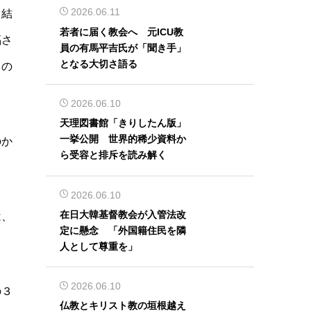
2026.06.11
と結
若者に届く教会へ 元ICU教
福さ
員の有馬平吉氏が「聞き手」
となる大切さ語る
るの
2026.06.10
天理図書館「きりしたん版」
一挙公開 世界的稀少資料か
のか
ら受容と排斥を読み解く
2026.06.10
在日大韓基督教会が入管法改
は、
定に懸念 「外国籍住民を隣
人として尊重を」
2026.06.10
の３
仏教とキリスト教の垣根越え