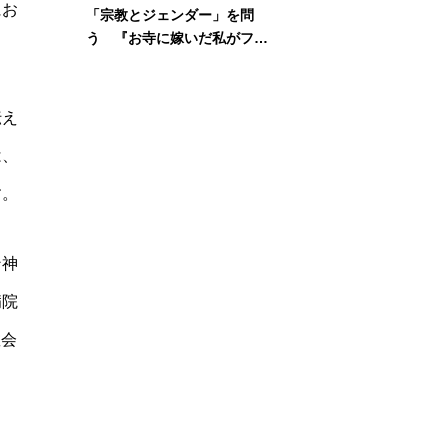
にお
「宗教とジェンダー」を問
う 『お寺に嫁いだ私がフェ
ミニズムに出会って考えたこ
と』刊行記念イベント
伝え
は、
す。
ン神
病院
教会