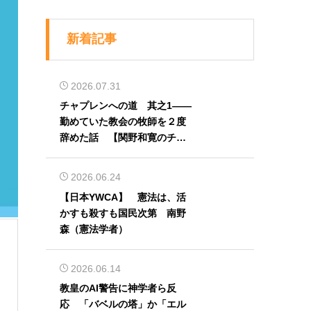
新着記事
2026.07.31
チャプレンへの道 其之1――
勤めていた教会の牧師を２度
辞めた話 【関野和寛のチャ
プレン奮闘記】第32回
2026.06.24
【日本YWCA】 憲法は、活
かすも殺すも国民次第 南野
森（憲法学者）
2026.06.14
教皇のAI警告に神学者ら反
応 「バベルの塔」か「エル