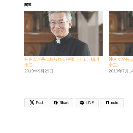
関連
神さまが共におられる神秘（７１）稲川
神さまが共
圭三
圭三
2019年9月29日
2019年7月1


Post
Share
LINE
note