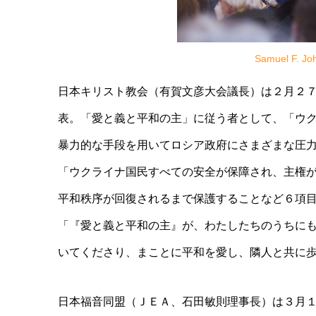
Samuel F. Jo
日本キリスト教会（有賀文彦大会議長）は２月２
表。「愛と義と平和の主」に従う者として、「ウ
暴力的な手段を用いてロシア政府にさまざまな圧
「ウクライナ国民すべての安全が保障され、主権
平和秩序が回復されるまで保護することなど６項
「『愛と義と平和の主』が、わたしたちのうちに
いてくださり、まことに平和を愛し、隣人と共に
日本福音同盟（ＪＥＡ、石田敏則理事長）は３月