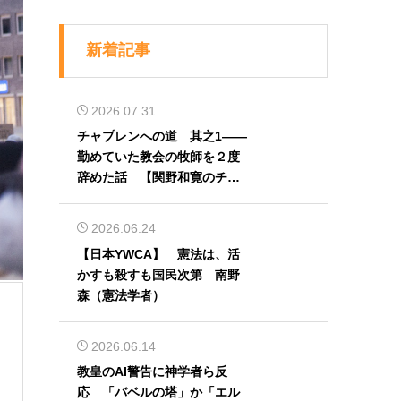
新着記事
2026.07.31
チャプレンへの道 其之1――
勤めていた教会の牧師を２度
辞めた話 【関野和寛のチャ
プレン奮闘記】第32回
2026.06.24
【日本YWCA】 憲法は、活
かすも殺すも国民次第 南野
森（憲法学者）
2026.06.14
教皇のAI警告に神学者ら反
応 「バベルの塔」か「エル