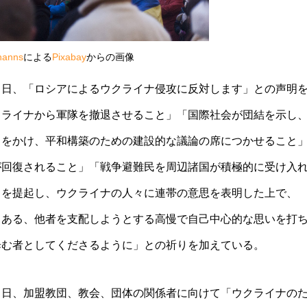
hanns
による
Pixabay
からの画像
７日、「ロシアによるウクライナ侵攻に反対します」との声明
クライナから軍隊を撤退させること」「国際社会が団結を示し
力をかけ、平和構築のための建設的な議論の席につかせること
が回復されること」「戦争避難民を周辺諸国が積極的に受け入
目を提起し、ウクライナの人々に連帯の意思を表明した上で、
もある、他者を支配しようとする高慢で自己中心的な思いを打
歩む者としてくださるように」との祈りを加えている。
１日、加盟教団、教会、団体の関係者に向けて「ウクライナの