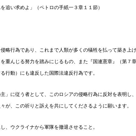
れを追い求めよ」（ペトロの手紙一３章１１節）
な侵略行為であり、これまで人類が多くの犠牲を払って築き上
」を重んじる努力を踏みにじるもの、また『国連憲章』（第
する行動）にも違反した国際法違反行為です。
の主」に従う者として、このロシアの侵略行為に反対を表明し
人々が、この祈りと訴えを共にしてくださるように願います。
止し、ウクライナから軍隊を撤退させること。