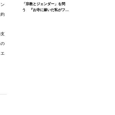
「宗教とジェンダー」を問
ャン
う 『お寺に嫁いだ私がフェ
（約
ミニズムに出会って考えたこ
と』刊行記念イベント
、
の支
妹の
イエ