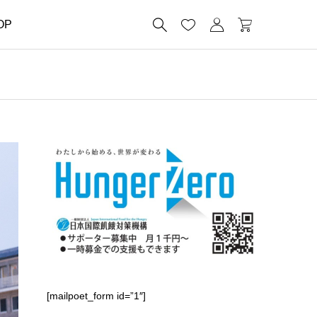




OP
[mailpoet_form id=”1″]