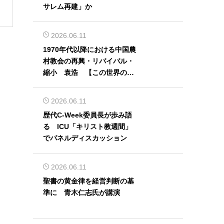
サレム再建」か
2026.06.11
1970年代以降における中国農
村教会の再興・リバイバル・
縮小 袁浩 【この世界の片
隅から】
2026.06.11
歴代C-Week委員長が歩み語
る ICU「キリスト教週間」
でパネルディスカッション
2026.06.11
聖書の黄金律を経営判断の基
準に 青木仁志氏が講演