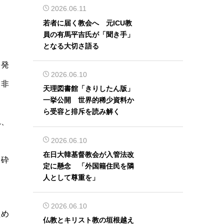
2026.06.11
若者に届く教会へ 元ICU教
員の有馬平吉氏が「聞き手」
となる大切さ語る
を発
2026.06.10
、非
天理図書館「きりしたん版」
一挙公開 世界的稀少資料か
」
ら受容と排斥を読み解く
れ、
2026.06.10
在日大韓基督教会が入管法改
ち砕
定に懸念 「外国籍住民を隣
人として尊重を」
2026.06.10
ため
仏教とキリスト教の垣根越え