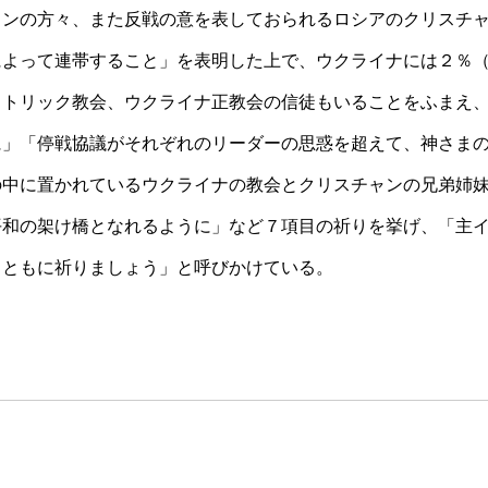
ャンの方々、また反戦の意を表しておられるロシアのクリスチ
によって連帯すること」を表明した上で、ウクライナには２％
カトリック教会、ウクライナ正教会の信徒もいることをふまえ
に」「停戦協議がそれぞれのリーダーの思惑を超えて、神さま
の中に置かれているウクライナの教会とクリスチャンの兄弟姉
平和の架け橋となれるように」など７項目の祈りを挙げ、「主
とともに祈りましょう」と呼びかけている。