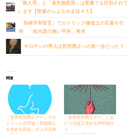
「殺人罪」と「過失致死罪」は聖書でも区別されて
います【聖書からよもやま話４５】
「長崎平和宣言」でカトリック修道士の言葉を引
用 「核兵器の無い平和」希求
ギロチンの導入は死刑廃止への第一歩だった？
関連
「世界死刑廃止デー」でカ
「世界死刑廃止デー」にあ
トリック正平協「死刑廃止
たり法改正求める声明相次
を求める部会」が上川法相
ぐ