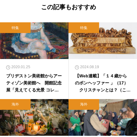
この記事もおすすめ
特集
特集
2020.01.25
2024.08.19
ブリヂストン美術館からアー
【Web連載】「１４歳から
ティゾン美術館へ 開館記念
のボンヘッファー 」（17）
展「見えてくる光景 コレク
クリスチャンとは？（これ
ションの現在地」でルオーな
から信じるあなたへ②） 福
どに新しい光
島慎太郎
海外
海外