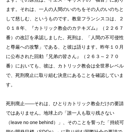
ます。それは、一人の人間のいのちをその人のいのちと
して慈しむ、というものです。教皇フランシスコは、２
０１８年、『カトリック教会のカテキズム』（２２６７
番）の改訂を承認しました。死刑は、「人間の不可侵性
と尊厳への攻撃」である、と彼は語ります。昨年１０月
に公布された回勅『兄弟の皆さん』（２６３～２７０
番）においても、彼は、カトリック教会は全世界レベル
で、死刑廃止に取り組む決意にあることを確認していま
す。
死刑廃止――それは、ひとりカトリック教会だけの要請
ではありません。地球上の「誰一人も取り残さない
（leave no one behind）」、そのことを誓った「持続可
能な開発目標（SDGs）」に取り組む国際社会の要請で