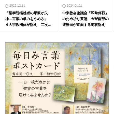
2022.12.31
2024.01.11
「梨泰院犠牲者の母親が失
中東教会協議会「即時停戦」
神…言葉の暴力をやめろ」
のため祈り要請 ガザ南部の
４大宗教団体が訴え 二次加
避難民が直面する窮状訴え
害に対する捜査も要請