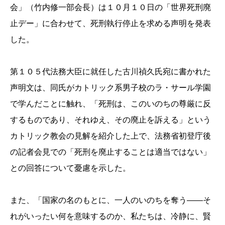
会」（竹内修一部会長）は１０月１０日の「世界死刑廃
止デー」に合わせて、死刑執行停止を求める声明を発表
した。
第１０５代法務大臣に就任した古川禎久氏宛に書かれた
声明文は、同氏がカトリック系男子校のラ・サール学園
で学んだことに触れ、「死刑は、このいのちの尊厳に反
するものであり、それゆえ、その廃止を訴える」という
カトリック教会の見解を紹介した上で、法務省初登庁後
の記者会見での「死刑を廃止することは適当ではない」
との回答について憂慮を示した。
また、「国家の名のもとに、一人のいのちを奪う――そ
れがいったい何を意味するのか、私たちは、冷静に、賢