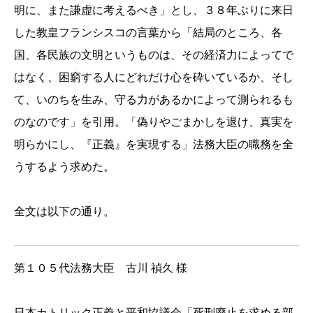
明に、また謙虚に考えるべき」とし、３８年ぶりに来日
した教皇フランシスコの言葉から「結局のところ、各
国、各民族の文明というものは、その経済力によってで
はなく、困窮する人にどれだけ心を砕いているか、そし
て、いのちを生み、守る力があるかによって測られるも
のなのです」を引用。「偽りやごまかしを退け、真実を
明らかにし、『正義』を実現する」法務大臣の職務を全
うするよう求めた。
全文は以下の通り。
第１０５代法務大臣 古川 禎久 様
日本カトリック正義と平和協議会「死刑廃止を求める部