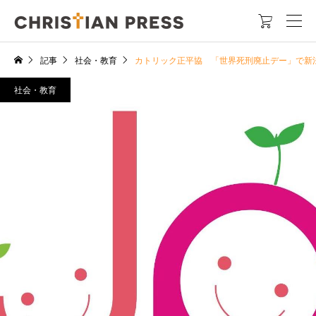

記事
社会・教育
カトリック正平協 「世界死刑廃止デー」で新
社会・教育