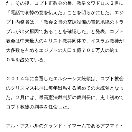
た。その後、コプト正教
会の長、教皇タワドロス２世に
「電話で哀悼の意を伝えた」
ことを明らかにした。エジ
プト内務省は、「教会２階の空調設備の電気系統のトラ
ブルが
出火原因であることを確認した」と発表。コプト
教会は中東最大のキリスト教共同体で、イスラム教徒が
大多
数を占めるエジプトの人口１億７００万人の約１
０％
を占めている。
２０１４年に当選したエルシーシ大統領は、コプト教会
のクリスマ
ス礼拝に毎年出席する初めての大統領となっ
た。２月には、
最高憲法裁判所の裁判長に、史上初めて
コプト教徒の判事を任命し
た。
アル・アズハルのグランド・イマームであるアフマド・