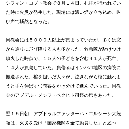
シフィン・
コプト教会で８月１４日、礼拝が行われてい
た時に火災が発生した
。現場には濃い煙が立ち込め、叫
び声で騒然となった。
同教会には５０００人以上が集まっていたが、多くは窓
から通りに
飛び降りる人も多かった。救急隊が駆けつけ
鎮火した時点で、１５人の子どもを含む４１人が
死亡、
１４人が負傷していた。負傷者はインババ地区の病院に
搬送
された。棺を担いだ人々が、泣きながら棺に触れよ
うと手を伸ばす弔問客を
かき分けて進んでいった。同教
会のアブデル・メシフ・
ベクヒト司祭の棺もあった。
翌１５日朝、アブドゥルファッターハ・エルシーシ大統
領は、火災
を受け「国家機関を全て動員した」と述べ