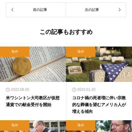
前の記事
次の記事
この記事もおすすめ
海外
海外
2022.08.05
2022.01.20
米ワシントン大司教区が仮想
コロナ禍の死者増に伴い宗教
通貨での献金受付を開始
的な葬儀を望むアメリカ人が
増える傾向
海外
海外