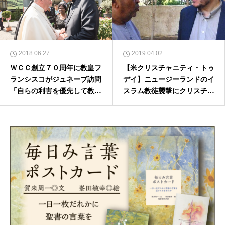
2018.06.27
2019.04.02
ＷＣＣ創立７０周年に教皇フ
【米クリスチャニティ・トゥ
ランシスコがジュネーブ訪問
デイ】ニュージーランドのイ
「自らの利害を優先して教会
スラム教徒襲撃にクリスチャ
が分裂した」
ンはどう対応すべきか（後
編）