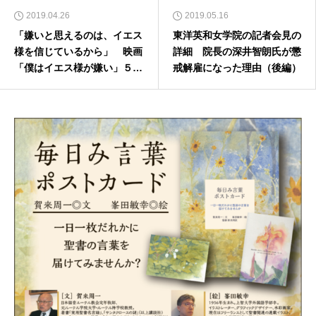
2019.04.26
2019.05.16
「嫌いと思えるのは、イエス
東洋英和女学院の記者会見の
様を信じているから」 映画
詳細 院長の深井智朗氏が懲
「僕はイエス様が嫌い」５月
戒解雇になった理由（後編）
３１日よりロードショー（後
編）