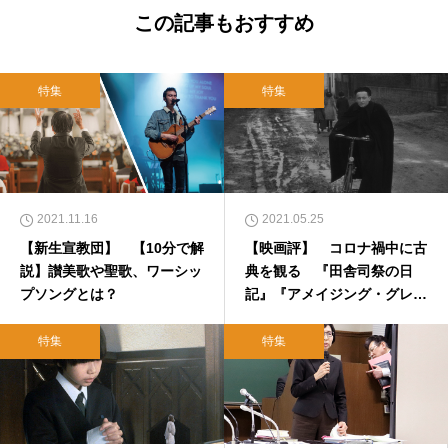
この記事もおすすめ
特集
特集
2021.11.16
2021.05.25
【新生宣教団】 【10分で解
【映画評】 コロナ禍中に古
説】讃美歌や聖歌、ワーシッ
典を観る 『田舎司祭の日
プソングとは？
記』『アメイジング・グレイ
ス アレサ・フランクリン』
「ジャン＝ポール・ベルモン
特集
特集
ド傑作選２」「カトリーヌ・
スパーク特集上映」