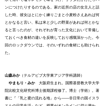
ンにつけたりするのである。家の近所の店の女主人と話
した時、彼女はとにかく練りごまと小麦粉さえあれば何
とかなると言い、私は米と少しの野菜があれば何とかな
ると言ったのが、それぞれが育った文化において常備し
ておくべき食材の違いを反映しており感慨深かった。今
回のロックダウンでは、そのいずれの食材にも助けられ
た。
山森みか
（テルアビブ大学東アジア学科講師）
やまもり・みか
大阪府生まれ。国際基督教大学大学
院比較文化研究科博士後期課程修了。博士（学術）。著
書に『「乳と蜜の流れる地」から――非日常の国イスラ
エルの日常生活』など。授業がオンラインに切り替わ