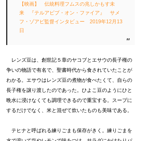
【映画】 伝統料理フムスの兆しかもす未
来 『テルアビブ・オン・ファイア』 サメ
フ・ゾアビ監督インタビュー 2019年12月13
日
レンズ豆は、創世記５章のヤコブとエサウの長子権の
争いの物語で有名で、聖書時代から食されていたことが
わかる。エサウはレンズ豆の煮物が食べたくて、自らの
長子権を譲り渡したのであった。ひよこ豆のようにひと
晩水に浸けなくても調理できるので重宝する。スープに
するだけでなく、米と混ぜて炊いたものも美味である。
テヒナと呼ばれる練りごまも保存がきく。練りごまを
水で溶いて塩やレモンで味をつけ、サラダにかけたりパ