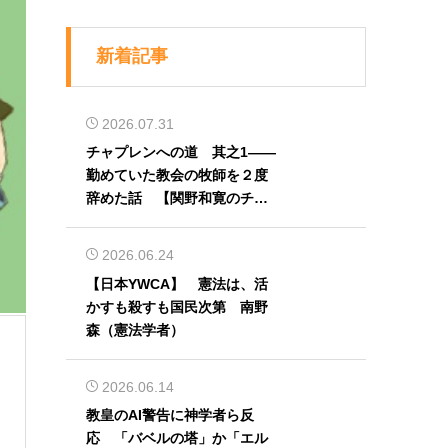
新着記事
2026.07.31
チャプレンへの道 其之1――
勤めていた教会の牧師を２度
辞めた話 【関野和寛のチャ
プレン奮闘記】第32回
2026.06.24
【日本YWCA】 憲法は、活
かすも殺すも国民次第 南野
森（憲法学者）
2026.06.14
教皇のAI警告に神学者ら反
応 「バベルの塔」か「エル