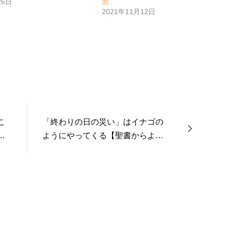
26日
面」
2021年11月12日
こ
「終わりの日の災い」はイナゴの
キ
ようにやってくる【聖書からよも
きゅ
やま話２１】