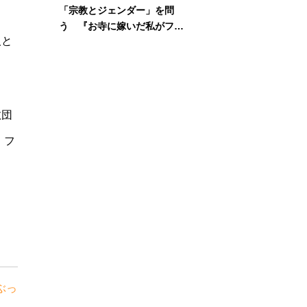
「宗教とジェンダー」を問
も
う 『お寺に嫁いだ私がフェ
人と
ミニズムに出会って考えたこ
と』刊行記念イベント
教団
・フ
ぶっ