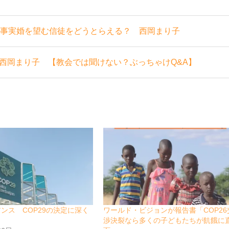
 事実婚を望む信徒をどうとらえる？ 西岡まり子
西岡まり子 【教会では聞けない？ぶっちゃけQ&A】
アンス COP29の決定に深く
ワールド・ビジョンが報告書「COP26
渉決裂なら多くの子どもたちが飢餓に