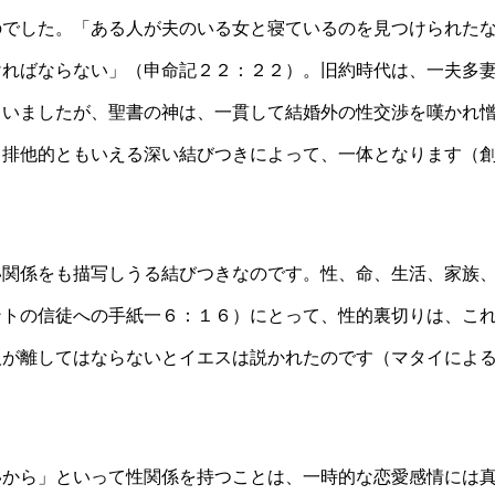
のでした。「ある人が夫のいる女と寝ているのを見つけられた
ければならない」（申命記２２：２２）。旧約時代は、一夫多
ていましたが、聖書の神は、一貫して結婚外の性交渉を嘆かれ
、排他的ともいえる深い結びつきによって、一体となります（
い関係をも描写しうる結びつきなのです。性、命、生活、家族
ントの信徒への手紙一６：１６）にとって、性的裏切りは、こ
人が離してはならないとイエスは説かれたのです（マタイによ
いから」といって性関係を持つことは、一時的な恋愛感情には