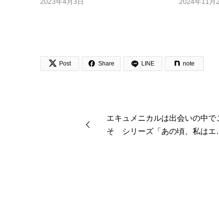
2023年4月3日
2024年11月


Post
Share
LINE
note
エキュメニカルは出会いの中で
そ シリーズ「あの頃、私はエ
ュかった！」④ 【Road to え
ぷろ2022】