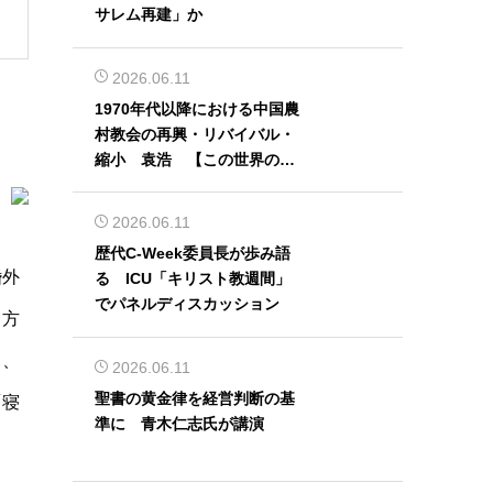
サレム再建」か
2026.06.11
1970年代以降における中国農
村教会の再興・リバイバル・
縮小 袁浩 【この世界の片
隅から】
2026.06.11
歴代C-Week委員長が歩み語
婚外
る ICU「キリスト教週間」
でパネルディスカッション
る方
し、
2026.06.11
聖書の黄金律を経営判断の基
「寝
準に 青木仁志氏が講演