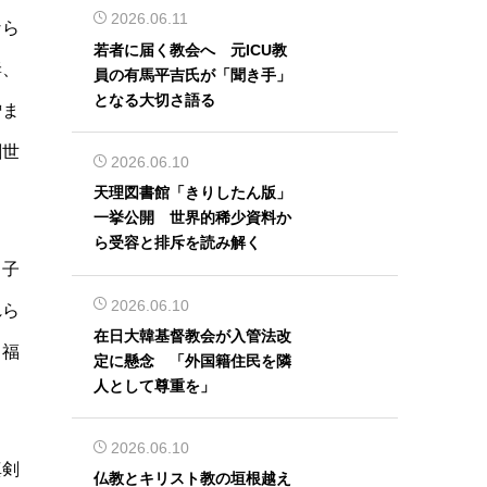
2026.06.11
なら
若者に届く教会へ 元ICU教
妻、
員の有馬平吉氏が「聞き手」
となる大切さ語る
憎ま
創世
2026.06.10
天理図書館「きりしたん版」
一挙公開 世界的稀少資料か
ら受容と排斥を読み解く
、子
2026.06.10
れら
在日大韓基督教会が入管法改
る福
定に懸念 「外国籍住民を隣
人として尊重を」
2026.06.10
真剣
仏教とキリスト教の垣根越え