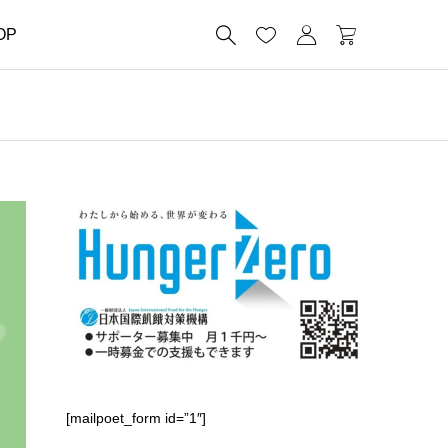




OP
[mailpoet_form id=”1″]