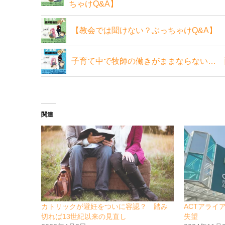
ちゃけQ&A】
【教会では聞けない？ぶっちゃけQ&A】
子育て中で牧師の働きがままならない… 
関連
カトリックが避妊をついに容認？ 踏み
ACTアライ
切れば13世紀以来の見直し
失望