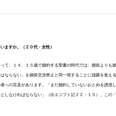
ていますか。（２０代・女性）
違って、１４、１５歳で婚約する聖書の時代では、婚前よりも
てはならない」を婚前交渉禁止と同一視することに躊躇を覚え
婚者への言及があります。「まだ婚約していないおとめを誘惑
妻としなければならない」（出エジプト記２２：１５）。この