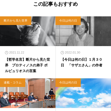
この記事もおすすめ
断片から見た世界
今日は何の日
2021.11.22
2022.01.30
【哲学名言】断片から見た世
【今日は何の日】１月３０
界 プロティノスの弟子 ポ
日 「サザエさん」の作者
ルピュリオスの言葉
連載・コラム
今日は何の日