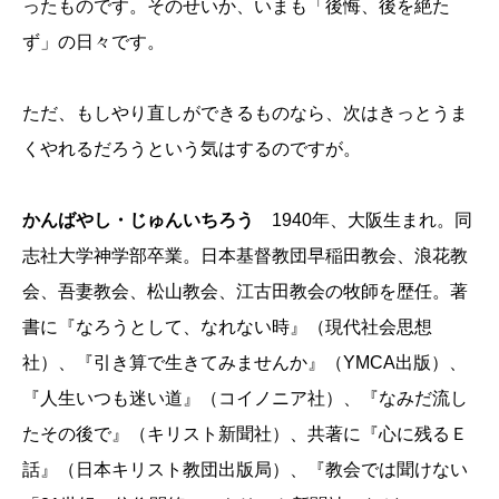
ったものです。そのせいか、いまも「後悔、後を絶た
ず」の日々です。
ただ、もしやり直しができるものなら、次はきっとうま
くやれるだろうという気はするのですが。
かんばやし・じゅんいちろう
1940年、大阪生まれ。同
志社大学神学部卒業。日本基督教団早稲田教会、浪花教
会、吾妻教会、松山教会、江古田教会の牧師を歴任。著
書に『なろうとして、なれない時』（現代社会思想
社）、『引き算で生きてみませんか』（YMCA出版）、
『人生いつも迷い道』（コイノニア社）、『なみだ流し
たその後で』（キリスト新聞社）、共著に『心に残るＥ
話』（日本キリスト教団出版局）、『教会では聞けない