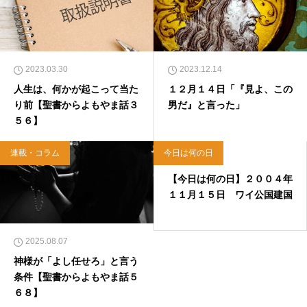
2023.03.30
2023.12.14
人生は、何かが起こって当た
１２月１４日「『見よ、この
り前【聖書からよもやま話３
男だ』と言った」
５６】
連載・コラム
今日は何の日
2020.11.15
【今日は何の日】２００４年
１１月１５日 ワイ公国建国
2025.08.07
神様が「よし任せろ」と言う
条件【聖書からよもやま話５
６８】