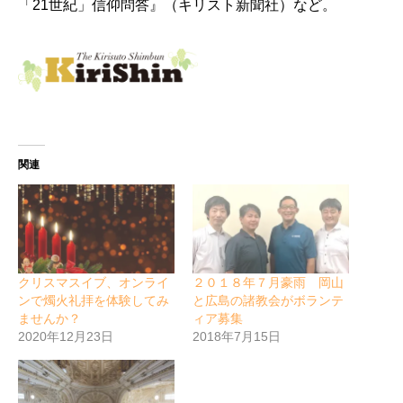
「21世紀」信仰問答』（キリスト新聞社）など。
関連
クリスマスイブ、オンライ
２０１８年７月豪雨 岡山
ンで燭火礼拝を体験してみ
と広島の諸教会がボランテ
ませんか？
ィア募集
2020年12月23日
2018年7月15日