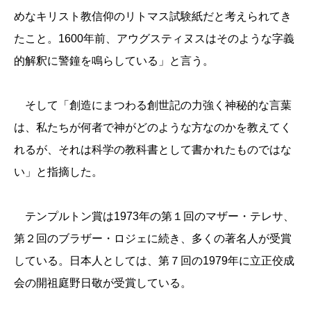
めなキリスト教信仰の
リトマス試験紙だと考えられてき
たこと。1600年前、アウグス
ティヌスはそのような字義
的解釈に警鐘を鳴らしている」と言う。
そして「創造にまつわる創世記の力強く神秘的な言葉
は、私たちが
何者で神がどのような方なのかを教えてく
れるが、それは科学の教
科書として書かれたものではな
い」と指摘した。
テンプルトン賞は1973年の第１回のマザー・テレサ、
第２回の
ブラザー・ロジェに続き、多くの著名人が受賞
している。日本人としては、第７回の1979年に立正佼成
会の開祖庭野日敬
が受賞している。