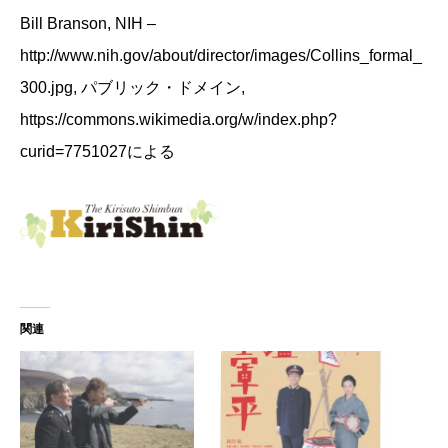
Bill Branson, NIH –
http://www.nih.gov/about/director/images/Collins_formal_
300.jpg, パブリック・ドメイン,
https://commons.wikimedia.org/w/index.php?
curid=7751027による
関連