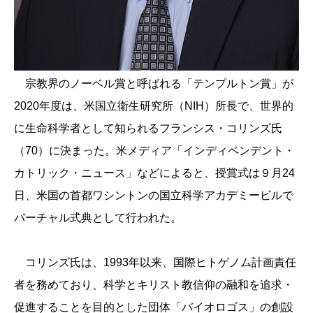
宗教界のノーベル賞と呼ばれる「テンプルトン賞」が
2020年度は、米国立衛生研究所（NIH）所長で、世界的
に生命
科学者として知られるフランシス・コリンズ氏
（70）
に決まった。米メディア「インディペンデント・
カトリック・
ニュース」などによると、授賞式は９月24
日、米国の首都ワシン
トンの国立科学アカデミービルで
バーチャル式典として行われた。
コリンズ氏は、1993年以来、国際ヒトゲノム計画責任
者を務め
ており、科学とキリスト教信仰の融和を追求・
促進することを目的
とした団体「バイオロゴス」の創設