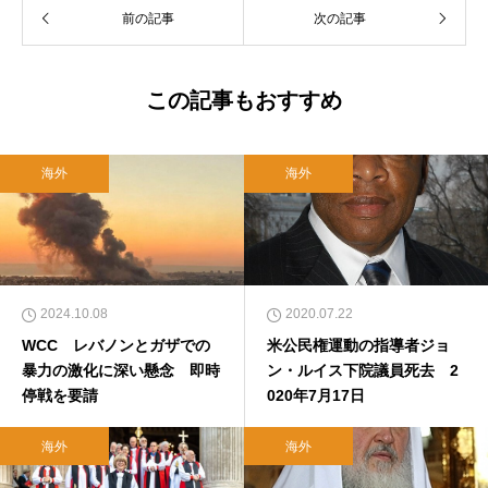
前の記事
次の記事
この記事もおすすめ
海外
海外
2024.10.08
2020.07.22
WCC レバノンとガザでの
米公民権運動の指導者ジョ
暴力の激化に深い懸念 即時
ン・ルイス下院議員死去 2
停戦を要請
020年7月17日
海外
海外