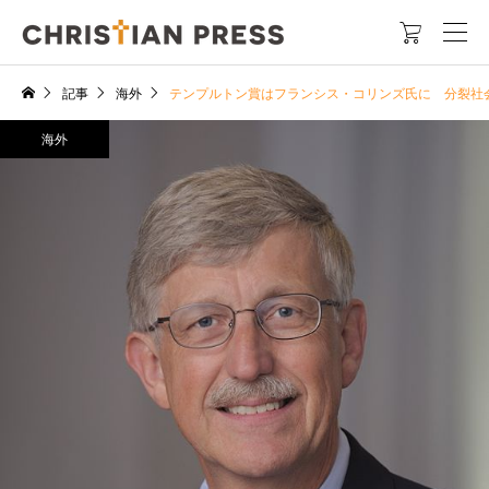

記事
海外
テンプルトン賞はフランシス・コリンズ氏に 分裂社会で
海外