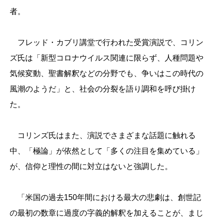
者。
フレッド・カブリ講堂で行われた受賞演説で、コリン
ズ氏は「新型
コロナウイルス関連に限らず、人種問題や
気候変動、聖書解釈など
の分野でも、争いはこの時代の
風潮のようだ」と、社会の分裂を語
り調和を呼び掛け
た。
コリンズ氏はまた、演説でさまざまな話題に触れる
中、「極論」が
依然として「多くの注目を集めている」
が、信仰と理性の間に対立
はないと強調した。
「米国の過去150年間における最大の悲劇は、創世記
の最初の数
章に過度の字義的解釈を加えることが、まじ