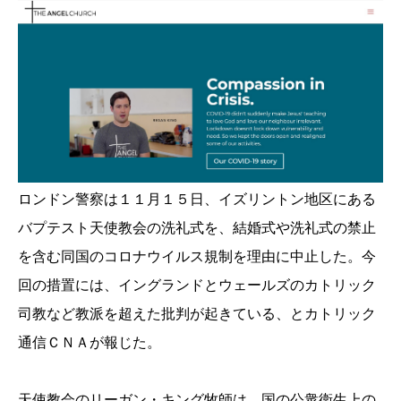
ロンドン警察は１１月１５日、イズリントン地区にある
バプテスト天使教会の洗礼式を、結婚式や洗礼式の禁止
を含む同国
のコロナウイルス規制を理由に中止した。今
回の措置には、イング
ランドとウェールズのカトリック
司教など教派を超えた批判が起き
ている、とカトリック
通信ＣＮＡが報じた。
天使教会のリーガン・キング牧師は、国の公衆衛生上の