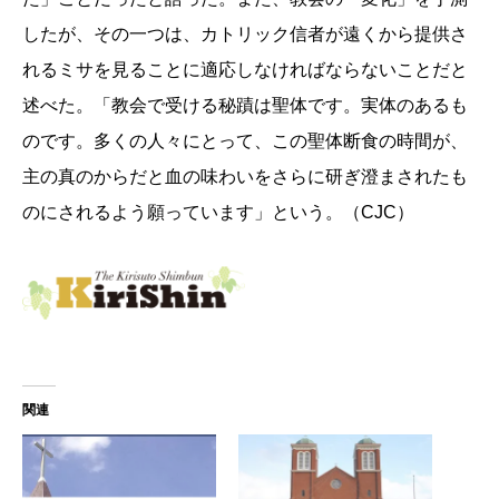
したが、その一つは、カトリ
ック信者が遠くから提供さ
れるミサを見ることに適応しなければな
らないことだと
述べた。「教会で受ける秘蹟は聖体です。実体のあるも
のです。多くの人々
にとって、この聖体断食の時間が、
主の真のからだと血の味わいを
さらに研ぎ澄まされたも
のにされるよう願っています」という。（CJC）
関連