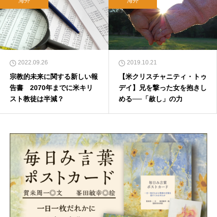
海外
海外
2022.09.26
2019.10.21
宗教的未来に関する新しい報
【米クリスチャニティ・トゥ
告書 2070年までに米キリ
デイ】兄を撃った女を抱きし
スト教徒は半減？
める──「赦し」の力