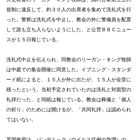
規制に違反
して、約３０人の出席者を集めて洗礼式を行
った。警察は洗礼式を
中止し、教会の外に警備員を配置
して誰も立ち入らないようにした
、と公営ＢＢＣニュー
スが１５日報じている。
洗礼式中止を伝えられ、同教会のリーガン・キング牧師
は中庭での
集会開催に同意した。イブニング・スタンダ
ード紙によると、
１５人が外に出たが、１５人が会堂に
残ったという。当初予定され
ていたのは洗礼と対面型の
礼拝だった、と同紙は報じている。教会は葬儀と「個人
の祈り」のためには開けるが、「共同礼拝」は
認められ
てはいない。
英国政府は、パンデミック（ウイルス症例の急増）の