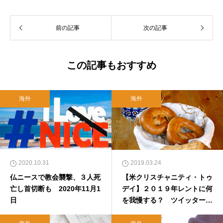
前の記事
次の記事
この記事もおすすめ
海外
海外
2020.10.31
2019.03.24
仏ニースで教会襲撃、３人死
【米クリスチャニティ・トゥ
亡し首切断も 2020年11月1
デイ】２０１９年レントに何
日
を我慢する？ ツイッターの
トップ１００の考察