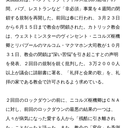
間、パブ、レ
ストランなど「非必須」事業を４週間の閉
鎖する規制を再開した。
前回は春に行われ、３月２３日
から６月１５日まで教会が閉鎖され
た。カトリック教会
は、ウェストミンスターのヴィンセント・ニコルズ
枢機
卿とリバプールのマルコム・マクマホン大司教が１０月
３１日
、教会の閉鎖は“深い苦悩”を引き起こすとの声明
を発表、
２回目の規制を鋭く批判した。３万２０００人
以上が議会に請願書に署名、「礼拝と会衆の歌」を
、礼
拝の家である教会で許可されるよう求めている。
２回目のロックダウンの前に、ニコルズ枢機卿はＣＮＡ
に対し、
前回のロックダウンの最悪の結果の一つは、
人々が病気になった愛
する人から「残酷に引き離され
た」ことだったと語った。また、教会の「変化」を予測